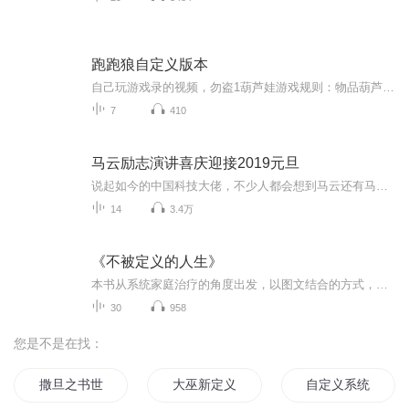
跑跑狼自定义版本
自己玩游戏录的视频，勿盗1葫芦娃游戏规则：物品葫芦躲开狼，狼会禁锢你或使你隐身，人形葫芦娃会使你变身为人形。人形老头找物品转变为葫芦娃，躲狼刀老头：可钻地道葫芦娃：各有一种技能狼人：定位葫芦娃和老头的位置颗和狼刀，可以关闭视野和天降定身。...
7
410
马云励志演讲喜庆迎接2019元旦
说起如今的中国科技大佬，不少人都会想到马云还有马化腾等人。尤其是马云，关于科技这一方面也是有投资不小的。可能很多人都还将阿里巴巴和马云定位在电商上，其实阿里巴巴早就变成了一个多元化的企业了。而且，在人工智能这一方面，马云可是有不少的成就...
14
3.4万
《不被定义的人生》
本书从系统家庭治疗的角度出发，以图文结合的方式，让我们在亲近的关系中亲近而不卷入，独立而不疏远。 本书适合在原生家庭关系，亲密关系和亲子关系方面有自我成长需要的读者阅读。
30
958
您是不是在找：
撒旦之书世界末日
大巫新定义
自定义系统