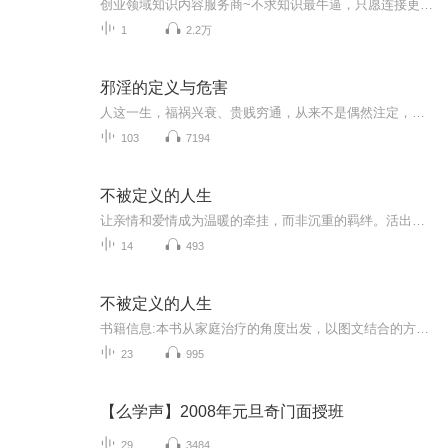
创业领域知识内容服务商~不求知识最牛逼，只愿连接更鲜活！学霸晓一哥，交流学习：mo31678...
1
2.2万
邪淫的定义与危害
人这一生，福祸兴衰、贵贱穷通，从来不是偶然注定，而是心念与言行日积月累的因果显现。很多人勤恳奔波、努力半生，却依旧求财无果、诸事坎坷、人际关系破败、家庭不得和睦、身体常年亏虚，甚至灾祸不断、霉运缠身，始终找不到困境根源。究其根本，大多是...
103
7194
不被定义的人生
让亲情和爱情成为温暖的牵挂，而非沉重的羁绊。活出不被定义的人生——为自我改变而写的图文书。
14
493
不被定义的人生
书籍信息:本书从家庭治疗的角度出发，以图文结合的方式让我们在亲近的关系中，亲近而不卷入、独立而不疏远。内容重点:本书包含三部分：一是我们如何处理好与原生家庭的“爱恨情仇”，不被原生家庭定义；二是如何拥有和维持一段高质量的亲密关系，不被爱情...
23
995
【么学声】2008年元旦奇门面授班
29
3484