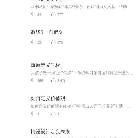
本书从原生家庭讲到亲密关系，再讲到为人父母，帮助在人生旅途中迷茫的你找到自己的活法，活出自在人生。
24
777
教练1：自定义
23
970
重新定义学校
为孩子做一回“上帝视角”：传统学习如何面对转型升级的挑战？父母如何理解教育改革进程？在学校、家庭如何创造适合“未来”的环境和氛围？这里有非常具体和系统的指导方法！
166
5.4万
如何定义价值观
如何定义价值观 内心有杆秤 活出人样子老话说"人活一口气"，这口气从哪儿来？往哪儿去？全看你心里那杆秤怎么摆。这杆秤，就是咱们常说的价值观。它不是挂在墙上的标语，不是朋友圈的签名，而是深藏在五脏六腑里的导航仪。今天咱们就来聊聊，怎么用老祖宗...
1
1
情浸设计定义未来