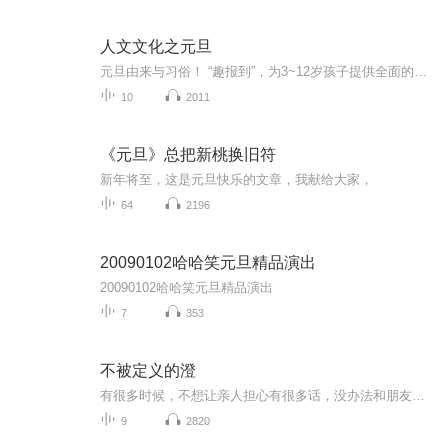
人文文化之元旦
元旦由来与习俗！ “趣报到”，为3~12岁孩子提供全面的通识知识系列课程。让孩子广泛接触通识教育，掌握更全面的天文，历史，地理，艺术，生活及科普知识。找到兴趣，快乐成长！...
10
2011
《元旦》总把新桃换旧符
新年将至，这是元旦快乐的文章，我献给大家，
64
2196
20090102哈哈笑元旦精品演出
20090102哈哈笑元旦精品演出
7
353
不被定义的澄
有很多时候，不想让亲人担心有很多话，没办法和朋友倾诉你需要一个属于自己的空间也许，这里正合适
9
2820