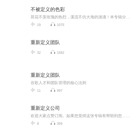
不被定义的色彩
荷花不羡玫瑰的热烈，溪流不仿大海的汹涌！本专辑分八个模块：做最好的自己，活在珍贵的人间，为失败做准备，悠悠寸草心，因为爱所以温暖，人类因为梦想而伟大，活着的一万零一条理由，望月看云读海。
19
1075
重新定义团队
32
1582
重新定义团队
谷歌人才和团队管理的核心法则
11
997
重新定义公司
欢迎大家点赞订阅。如果您觉得这张专辑有帮助到您，请在专辑评价页点亮5颗小星星哦！更多精彩请关注公众号“译韵”，视频号“多彩英语”。也欢迎到“双语园地”个人主页店铺或视频号橱窗选购商品。
8
359