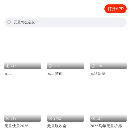
打开APP
元旦怎么定义
745
781
278
元旦
元旦贺词
元旦新章
319
2402
52
元旦快乐2026
元旦联欢会
2026马年元旦祈愿