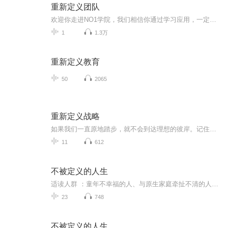
重新定义团队
欢迎你走进NO1学院，我们相信你通过学习应用，一定能够实现你的梦想与价值。勇一老师，欢迎学习交流:87699499 谷歌何以网罗到世界上优秀的人才为其工作？ 为什么在谷歌人力管理中，招聘是头等重要的大事？ 谷歌如何培养人才，留住人才，大限度地发掘人的创造力？ 谷歌为何要提供餐饮、洗衣、医疗、游乐场、公立学校等免费福利给员工？ 谷歌如何让每一个员工都像创始人一样富有激情地工作？ 谷歌如何赶超苹果、微软等公司，成为世界人才心目中的较好雇主？ 在《重新定义团队...
1
1.3万
重新定义教育
50
2065
重新定义战略
如果我们一直原地踏步，就不会到达理想的彼岸。记住这一点很重要。---------《领导的艺术》
11
612
不被定义的人生
适读人群 ：童年不幸福的人、与原生家庭牵扯不清的人、有亲密关系困扰的人、与隔代人相处不和谐的人1.为自我改变而写的图文书，以心理学专业理论为依托，以实践经验为基础，深刻的道理，有趣的表达。2.作者刘亮，同济大学临床心理科主任、精神科副主任医师...
23
748
不被定义的人生