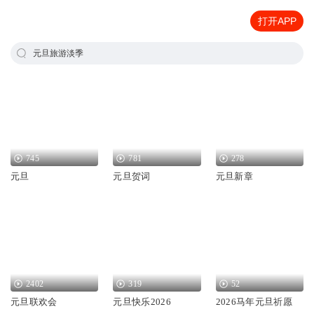
打开APP
元旦旅游淡季
745
781
278
元旦
元旦贺词
元旦新章
2402
319
52
元旦联欢会
元旦快乐2026
2026马年元旦祈愿