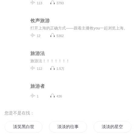
113
3793
攸声旅游
打开上海的正确方式——跟着主播攸you一起浏览上海。
12
5362
旅游法
旅游法！！！！！！！
112
1.5万
旅游者
1
436
您是不是在找：
淡笑黑白世界
淡淡的往事
淡淡的星空