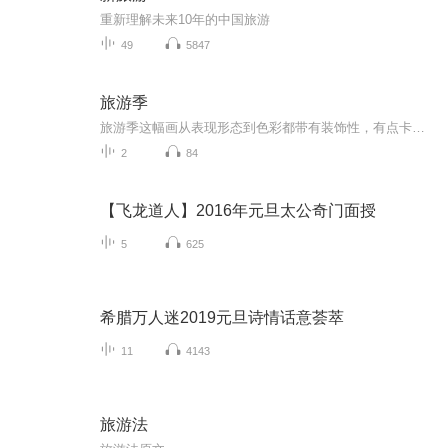
重新理解未来10年的中国旅游
49
5847
旅游季
旅游季这幅画从表现形态到色彩都带有装饰性，有点卡哇伊，趣味性。虽然整个画面构图等没有多大的变化，但是，画法及表现还是有区别的。比如画面饱满紧凑，形式感比较强等，更追求一种时代感，而非中国画传统的审美取向。装饰性更注重形式美感的强烈、张扬...
2
84
【飞龙道人】2016年元旦太公奇门面授
5
625
希腊万人迷2019元旦诗情话意荟萃
11
4143
旅游法