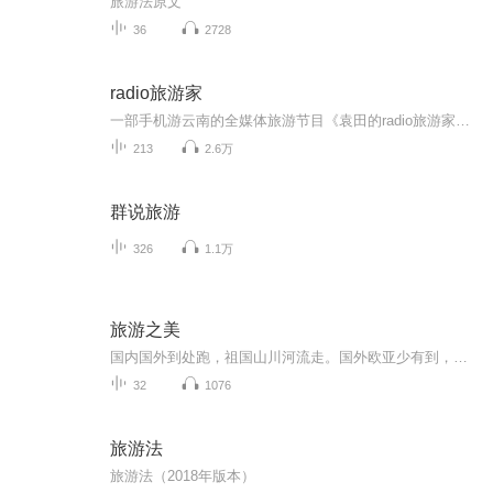
旅游法原文
36
2728
radio旅游家
一部手机游云南的全媒体旅游节目《袁田的radio旅游家》在FM99旅游广播每周五11:20首播，每周一15:20重播， 本节目由云南广播电视台FM99旅游广播，FM97华语状态音乐，FM1017财经广播，FM100中国知道分子频道四家主流广播联合发声，网易，腾讯视频，今日头...
213
2.6万
群说旅游
326
1.1万
旅游之美
国内国外到处跑，祖国山川河流走。国外欧亚少有到，法国巴黎深度游。德国壁画小镇观，奥地利小城首游。意大利佛罗伦萨，罗马锡耶那城游。世界宗教梵蒂冈，瑞士凡尔赛宫游。俄国列宁塑像观，朝鲜海岸公园逗。越南游过下龙湾；老挝表演磨丁秀。缅甸边境游客...
32
1076
旅游法
旅游法（2018年版本）