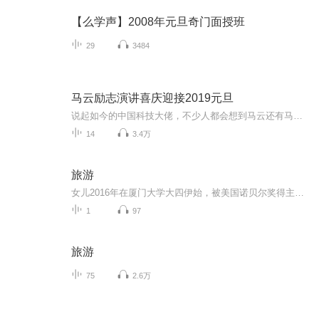
【么学声】2008年元旦奇门面授班
29
3484
马云励志演讲喜庆迎接2019元旦
说起如今的中国科技大佬，不少人都会想到马云还有马化腾等人。尤其是马云，关于科技这一方面也是有投资不小的。可能很多人都还将阿里巴巴和马云定位在电商上，其实阿里巴巴早就变成了一个多元化的企业了。而且，在人工智能这一方面，马云可是有不少的成就...
14
3.4万
旅游
女儿2016年在厦门大学大四伊始，被美国诺贝尔奖得主Bruce beautler 选到美国德克萨斯大学交流一年，这期间申请了这所学校的PHD,四年顺利博士毕业，这期间在美国细胞、自然杂志发表了很多成果，因此取得了绿卡，碰到了优秀的然煦，缔结良缘，结婚一年间，两...
1
97
旅游
75
2.6万