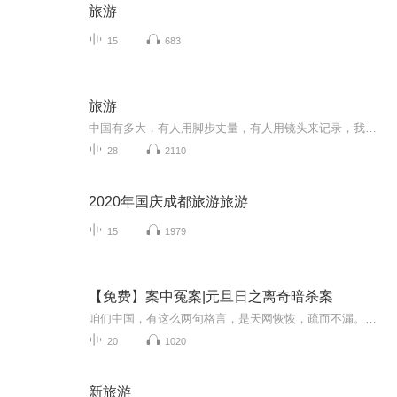
旅游
15
683
旅游
中国有多大，有人用脚步丈量，有人用镜头来记录，我们用声音来和小伙伴们一起畅游祖国的大好河山
28
2110
2020年国庆成都旅游旅游
15
1979
【免费】案中冤案|元旦日之离奇暗杀案
咱们中国，有这么两句格言，是天网恢恢，疏而不漏。这两句话中，所含的意义，就是言其人要作了恶事，纵然一时侥幸，能够逃出法网，但是叶落归根，依然逃不出天网去。所谓人间私语，天闻若雷，暗室亏心，神目如电，少不得默默中有个道理，总会有报应临头的...
20
1020
新旅游