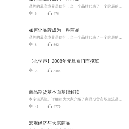
品牌的最高境界是信仰，当一个品牌代表了一个阶层的生活状态，这样的品牌才有生活价值，这样的品牌就成为最昂贵的商品。杨大筠老师将讲述如何通过正确的品牌定位、品牌管理和品牌传播最终实现品牌信仰，让你的品牌与消费者之间构建起强烈的感性关系，实现品牌建设的终极追求。
6
476
如何让品牌成为一种商品
品牌的最高境界是信仰，当一个品牌代表了一个阶层的生活状态，这样的品牌才有生活价值，这样的品牌就成为最昂贵的商品。杨大筠老师将讲述如何通过正确的品牌定位、品牌管理和品牌传播最终实现品牌信仰，让你的品牌与消费者之间构建起强烈的感性关系，实现品牌建设的终极追求。
8
562
【么学声】2008年元旦奇门面授班
29
3484
商品期货基本面基础解读
本专辑系统、详细的为大家介绍了商品期货市场主流品种基本面的情况，大概有四十几个品种。农副产品包括：豆油、棕榈、大豆、豆粕、花生、红枣、苹果、棉花、白糖、生猪、玉米、鸡蛋。工业品板块包括：动力煤、焦炭焦煤、原油、铁矿、尿素、玻璃、pta、甲醇...
43
4779
宏观经济与大宗商品