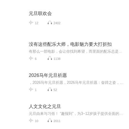
元旦联欢会
12
2402
没有这些配乐大师，电影魅力要大打折扣
有那么一部电影，会让你找到希望，而里面的配乐总是余音绕梁；有那么一部电影会让你重新认识自己，而里面的插曲总是耳熟能详；有那么一部电影会让你流连忘返，而其配乐总在你脑海里挥之不去。大家好，我是博洋，一个资深中毒影迷，三千部阅片量打底儿，之...
6
1138
2026马年元旦祈愿
，2026马年元旦祈愿，2026马年元旦祈愿：奋蹄之姿，赴时代之约我祈愿，2026年的中国 山河锦绣，繁荣昌盛。我祈愿，2026年的每个奋斗者，都能策马扬鞭，不负韶华。我祈愿，2026年的情感世界，温暖纯粹 情谊绵长。我祈愿，，2026年的我们，心怀热爱，向阳而...
1
52
人文文化之元旦
元旦由来与习俗！ “趣报到”，为3~12岁孩子提供全面的通识知识系列课程。让孩子广泛接触通识教育，掌握更全面的天文，历史，地理，艺术，生活及科普知识。找到兴趣，快乐成长！...
10
2011