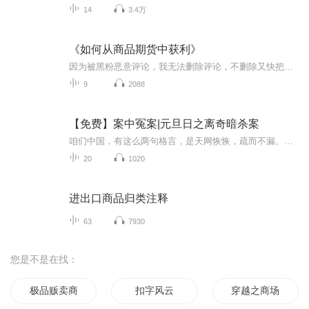
14
3.4万
《如何从商品期货中获利》
因为被黑粉恶意评论，我无法删除评论，不删除又快把我气死了，所以我只能删除了有些被评价的录音，所以你们看到的就是剩下没有被删除的了！
9
2088
【免费】案中冤案|元旦日之离奇暗杀案
咱们中国，有这么两句格言，是天网恢恢，疏而不漏。这两句话中，所含的意义，就是言其人要作了恶事，纵然一时侥幸，能够逃出法网，但是叶落归根，依然逃不出天网去。所谓人间私语，天闻若雷，暗室亏心，神目如电，少不得默默中有个道理，总会有报应临头的...
20
1020
进出口商品归类注释
63
7930
您是不是在找：
极品贩卖商
扣字风云
穿越之商场美少女