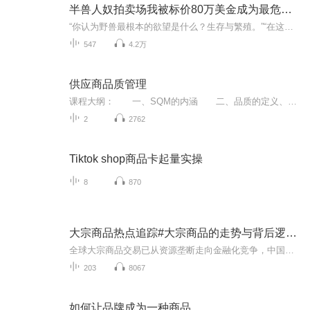
半兽人奴拍卖场我被标价80万美金成为最危险的奴玩物
“你认为野兽最根本的欲望是什么？生存与繁殖。”“在这岛上想要存活下来便时刻都需要有提防之心。”“人类是自负而又不自量力的生物，总以为自己很强大，其实无知的很。”“我本以为自己这一生完了，起初甚至想过自杀…… 长天，要是没有遇见你我肯定活不...
547
4.2万
供应商品质管理
课程大纲： 一、SQM的内涵 二、品质的定义、本质 三、SQM的管理对比 四、品质意识 五、SQM战略 六、供应商品质管理 七、品质管理的五个层次 八、采购过程品质管理 九、品质管理约定事项 十、三种样板管理 十一、采购产品技术管理 十二、生产批准 十三、产品符合性管理 十四、ECN与工艺改良，防错管理 十五、外协作、外包方品质管理 十六、降低供应成本战略 十七、SQE、SQM与品质检验 十八、DOCK CHECK 十九、供货异常...
2
2762
Tiktok shop商品卡起量实操
8
870
大宗商品热点追踪#大宗商品的走势与背后逻辑深度剖析
全球大宗商品交易已从资源垄断走向金融化竞争，中国需在需求优势基础上突破定价权瓶颈，并通过技术创新和国际化合作应对市场变局。未来，数字化、绿色化及风险管理能力将成为核心竞争力。中国是全球最大大宗商品消费国，工业化和城市化带动金属、能源需求...
203
8067
如何让品牌成为一种商品