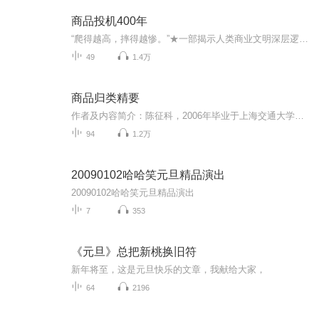
商品投机400年
“爬得越高，摔得越惨。”★一部揭示人类商业文明深层逻辑的资本博弈史！★德国经济学家托斯滕·丹宁带你探寻人类交易智慧的上限！★十六位欧美国家政要、500强高管、知名学者一致推荐！★远古时代，早期人类以物易物，进行最原始的交换以满足自己的需求。...
49
1.4万
商品归类精要
作者及内容简介：陈征科，2006年毕业于上海交通大学材料科学与工程专业同年进入上海海关工作，为海关进出口商品归类专家，精通全部章节的商品，实践经验丰富。本书突破了同类书籍，按类、章编排的传统格局，以专题形式自成体系，有敌放矢。 全书分为启蒙篇，应用篇，研究篇和杂说篇四个部分，包含文章百余。书中所述不少都是在实践中长期困扰归类工作者的“沉疴痼疾”……本书学术性较强，并不适合听读，现选读部分内容供自己和广大爱好者在零碎时间学习，如果喜欢，可以在各个购物平台上购买纸质书籍。
94
1.2万
20090102哈哈笑元旦精品演出
20090102哈哈笑元旦精品演出
7
353
《元旦》总把新桃换旧符
新年将至，这是元旦快乐的文章，我献给大家，
64
2196