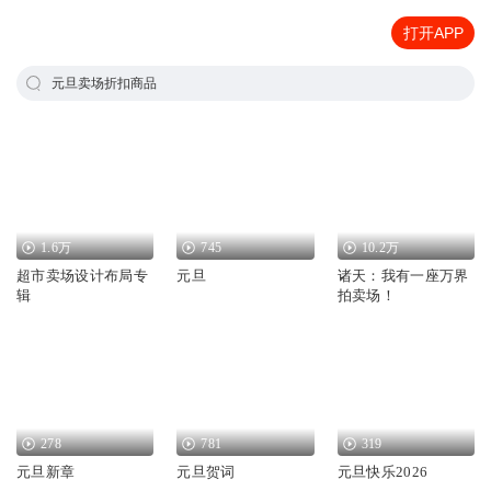
打开APP
元旦卖场折扣商品
1.6万
745
10.2万
超市卖场设计布局专
元旦
诸天：我有一座万界
辑
拍卖场！
278
781
319
元旦新章
元旦贺词
元旦快乐2026