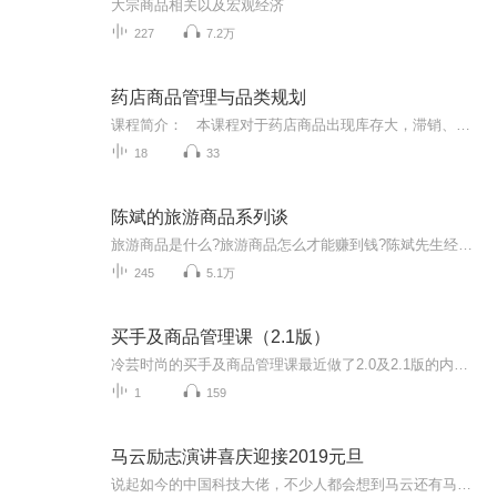
大宗商品相关以及宏观经济
227
7.2万
药店商品管理与品类规划
课程简介： 本课程对于药店商品出现库存大，滞销、动销率低、不懂商品采购、不懂商品定位的药企业有极大的帮助作用，现已帮助许多老客户朋友完成品类升级与商品优化管理。 学员学习课程后，遇到不明白地方可私信老师免费咨询课程知识点。
18
33
陈斌的旅游商品系列谈
旅游商品是什么?旅游商品怎么才能赚到钱?陈斌先生经过多年的实践和研究给出了系统的回答,仔细读来收获多多~得到陈老师首肯,我把它们一一朗读给您,如没时间阅读原文,就听我一回一回说给您听.该系列原文登载于《中国青年报》旅游周刊,敬请参考~
245
5.1万
买手及商品管理课（2.1版）
冷芸时尚的买手及商品管理课最近做了2.0及2.1版的内容升级。内容主要根据最近2年行业的变化，及行业变化为买手工作带来的新变化增添了新内容，及新案例。本音频仅为试听。完整课程内容请私信冷芸。买手的工作并不仅仅像许多人想象的那样，去世界各地看展，看看时装走秀，选选漂亮的衣服即可。买手的重点工作其实就是做好一家企业的商品企划、订货及运营工作，并且为销售目标、毛利目标及库存指标负责。本系列课程从零基础开始，内容包含初级及中级买手所必需掌握的技能与知识。 ...
1
159
马云励志演讲喜庆迎接2019元旦
说起如今的中国科技大佬，不少人都会想到马云还有马化腾等人。尤其是马云，关于科技这一方面也是有投资不小的。可能很多人都还将阿里巴巴和马云定位在电商上，其实阿里巴巴早就变成了一个多元化的企业了。而且，在人工智能这一方面，马云可是有不少的成就...