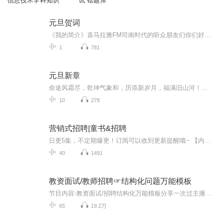
信息技术学科知识
试 错题库
元旦贺词
《我的简介》喜马拉雅FM司南时代的听众朋友们你们好，首先非常感谢大家一直以来对司南时代的支持，为我们的进步提供宝贵的意见。马上我们将迎来2018年，在新的一年里我们会更加用心的给大家准备优秀的作品，2018我们一同进步。为了感谢大家长久以来的支持...
1
781
元旦新章
命途风霜尽，乾坤气象和，历添新岁月，福满旧山河！龙蛇交替，迎接全新的2025！
10
278
营销式招聘|童书&招聘
日更5集，不定期爆更！订阅可以收到更新提醒哦~ 【内容简介】 在职场硝烟弥漫的今天，一位智谋过人的HR经理颠覆传统，将营销战场的策略火种引入招聘领域。面对简历如沙漠之沙难求一粒珍宝、面试者爽约成风、新血融入团队却频亮红灯、成本居高不下的招聘困...
40
1491
教资面试/教师招聘☞结构化问题万能模板
节目内容:教资面试/招聘结构化万能模板分享一次过主播介绍:分享结构化万能模板适合人群:考教师资格证面试结构化 你我他它思路学习上引正确方法/生活心理上消隔阂你-尊重/关爱理解/沟通/；班会/活动我-反思学习和工作的各方面不足并提升他-团结同事配合领导...
65
19.2万