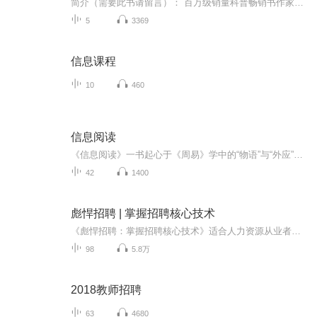
简介（需要此书请留言）： 百万级销量科普畅销书作家【詹姆斯·格雷克】七年磨一剑。 带来一段人类与信息遭遇的波澜壮阔的历史。 告诉我们如何在信息时代的信息爆炸中生存。
5
3369
信息课程
10
460
信息阅读
《信息阅读》一书起心于《周易》学中的“物语”与“外应”的概念。 “物语”含义是指一个物体或一件事情，在一个特定的情景场合中，总是会 透露出当事人，在当时的心理状态与内心想法体现，并通过“物体”的色彩、 形状、款式、大小、气息等寓意形式表现出...
42
1400
彪悍招聘 | 掌握招聘核心技术
《彪悍招聘：掌握招聘核心技术》适合人力资源从业者、招聘总监、招聘经理、招聘HR群体进行学习提升；每天利用10分钟时间，听众可以跟随主播老树一起掌握招聘核心技术。主播简介：HR老树，识才提效人才管理咨询产品总架构师。原纽交所上市公司总部人力总，...
98
5.8万
2018教师招聘
63
4680