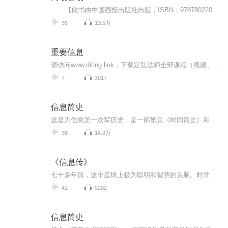
【此书由中国画报出版社出版，ISBN：9787802202801】 《商场官场》是中国画报出版社于2008年4月1日发行出版。 该书作者丁力通过一个故事的描写，道出了商场和官场的纵横交织难舍难分。 官员可以高台跳水当商人，商人也能摇身一变成官员，于是就有了名利场上的翻云覆雨。 商海无间，官场有道，小说主人公戴向军钻营一生，从倒卖汽车牌照到房地产暗箱操作，从通讯行业商机到资本运作的高招……将各路人马完弄于股掌之间，最终...
35
13.5万
重要信息
请访问www.diting.link，下载定弘法师全部课程（视频、音频），欢迎流通，法水长流
7
3017
信息简史
这是为信息第一次写历史，是一部媲美《时间简史》和《万物简史》的著作。该书对于任何想了解信息时代是如何发展而来，它又将走向何处的读者，都将是一次极富启示的阅读体验。
38
14.9万
《信息传》
七十多年前，这个星球上极为聪明和智慧的头脑。时常聚集在纽约比克曼酒店，讨论后工业时代层次的科学问题。其中包括冯·诺依曼、图灵、维娜和香农等人。在一次讨论中，作为信息史上划时代的杰出人物香农指出，信息的意义就在于消除对未知世界的不确定性，...
42
9202
信息简史