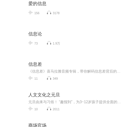
爱的信息
156
3178
信息论
73
1.9万
信息差
《信息差》喜马拉雅音频专辑，带你解码信息差背后的奥秘！11个音频，10个免费，1个付费，全方位解析信息差。免费内容围绕信息差展开，系统性强，标题独特。付费音频《信息差》深入剖析，10篇系统文章组合，助你玩转信息差，轻松提升竞争力！快来加入，开启...
11
349
人文文化之元旦
元旦由来与习俗！ “趣报到”，为3~12岁孩子提供全面的通识知识系列课程。让孩子广泛接触通识教育，掌握更全面的天文，历史，地理，艺术，生活及科普知识。找到兴趣，快乐成长！...
10
2011
商场官场