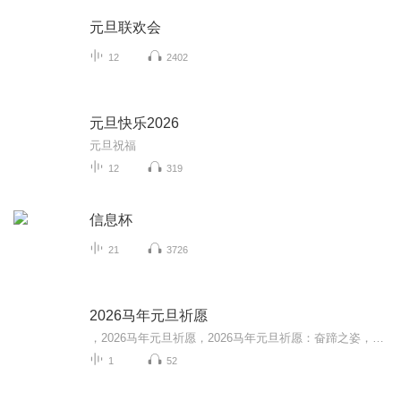
元旦联欢会
12
2402
元旦快乐2026
元旦祝福
12
319
信息杯
21
3726
2026马年元旦祈愿
，2026马年元旦祈愿，2026马年元旦祈愿：奋蹄之姿，赴时代之约我祈愿，2026年的中国 山河锦绣，繁荣昌盛。我祈愿，2026年的每个奋斗者，都能策马扬鞭，不负韶华。我祈愿，2026年的情感世界，温暖纯粹 情谊绵长。我祈愿，，2026年的我们，心怀热爱，向阳而...
1
52