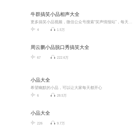
牛群搞笑小品相声大全
更多搞笑小品视频，微信公众号搜索“笑声情报站”，每天乐不停。
4
1.5万
周云鹏小品脱口秀搞笑大全
67
222.6万
小品大全
希望幽默的小品，可以让大家每天都开心
6
28.5万
小品大全
226
9.7万