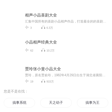
相声小品喜剧大全
汇集中国所有的喜剧小品相声作品，打造最全的的喜剧天...
3
6.3万
小品相声经典大全
62
10.2万
贾玲张小斐小品大全
贾玲，原名贾俞玲，1982年4月29日出生于湖北省襄阳市宜城市，毕业于中央戏剧学院，中国内地喜剧女演员，师从冯巩，发起并创立酷口相声。2003年获《全国相声小品邀请赛》相声一等奖。2006年《中央电视台》第三届相声大赛专业组二等奖。2009年7月，由贾玲、邹僧等人创办的新笑声客栈开张，成为酷口相声的大本营。2010年2月13日，贾玲首次登上央视春晚的舞台表演相声《大话捧逗》，并获“我最喜爱的春晚节目”曲艺组三等奖[4]。2011年2月2日，再次登上央视春晚舞台，表演相声《芝麻开门》。2012年，首登江苏卫视春晚，表演小品《万能表演》。2015年，在央视春晚上中表演小品《喜乐街》，塑造“女神与女汉子”的欢乐形象。2015年4月，贾玲参加东方卫视《欢乐喜剧人》。随后，还参演了《摆渡人》、《万万没想到》等电影作品。2016年7月与栗坤、孙集斌创立北京大碗娱乐文化传媒有限公司，成为大碗娱乐联合创始人之一；同年10月20日，贾玲获得2016网易时尚跨界盛典年度最佳喜剧人大奖。2018年、2019年、2020年，分别参加浙江卫视《王牌对王牌》第三、第四、第五季，组成“王牌家族”。2020年5月20日贾玲成为德克士会员年度代言人。2020年6月6日，参加浙江卫视《青春环游记第二季》，组成“春游家族。
19
915万
您是不是在找：
搞事系统
天之幼子
搞事为王