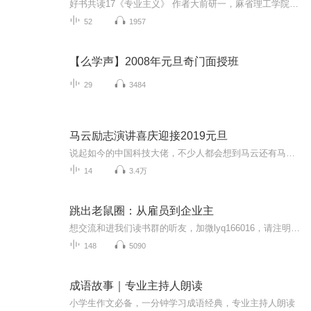
好书共读17《专业主义》 作者大前研一，麻省理工学院博士。曾任麦肯锡日本分公司董事长，斯坦福大学客座教授。“全球五位管理大师”之一，“日本战略之父”。本书重点阐释真正的专家必须具备的四种能力：先见能力、构思能力、讨论的能力、适应矛盾的能力...
52
1957
【么学声】2008年元旦奇门面授班
29
3484
马云励志演讲喜庆迎接2019元旦
说起如今的中国科技大佬，不少人都会想到马云还有马化腾等人。尤其是马云，关于科技这一方面也是有投资不小的。可能很多人都还将阿里巴巴和马云定位在电商上，其实阿里巴巴早就变成了一个多元化的企业了。而且，在人工智能这一方面，马云可是有不少的成就...
14
3.4万
跳出老鼠圈：从雇员到企业主
想交流和进我们读书群的听友，加微lyq166016，请注明是通过什么途径了解到的播音）真正的财务自由是什么？ 财务自由，就是当你不工作的时候，也不必为金钱发愁，因为你有其他渠道的现金收入。当工作不再是获得金钱的唯一手段时，你便自由了。可以有足够的...
148
5090
成语故事｜专业主持人朗读
小学生作文必备，一分钟学习成语经典，专业主持人朗读