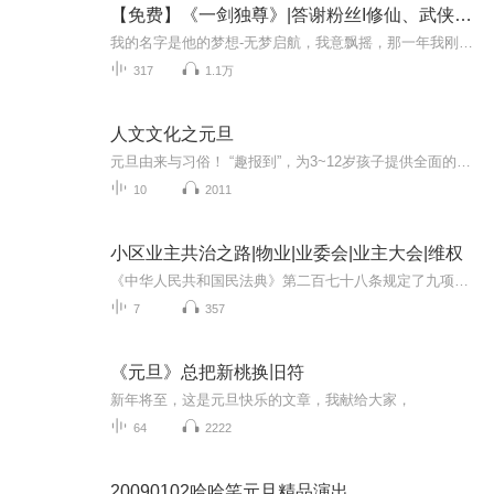
【免费】《一剑独尊》|答谢粉丝I修仙、武侠、奇幻
我的名字是他的梦想-无梦启航，我意飘摇，那一年我刚好十八岁，随着那熟悉的海风，我十八岁，随着那熟悉的海风，我离开了那座困我十八年的孤岛。临行前的时候，师傅给了我一些银子一块玉和一柄剑。他还说我带走的不是一把剑，而是一个梦。雄霸天下之梦，雄...
317
1.1万
人文文化之元旦
元旦由来与习俗！ “趣报到”，为3~12岁孩子提供全面的通识知识系列课程。让孩子广泛接触通识教育，掌握更全面的天文，历史，地理，艺术，生活及科普知识。找到兴趣，快乐成长！...
10
2011
小区业主共治之路|物业|业委会|业主大会|维权
《中华人民共和国民法典》第二百七十八条规定了九项由业主共同决定的事项，并明确决定形成的条件与方式。然而，我们国家大部分业主对此权利或不屑使用，或不愿使用，或想着别人帮他使用，自己搭个车啥的。也有一部分业主也许觉得金钱是万能的，认为只要多...
7
357
《元旦》总把新桃换旧符
新年将至，这是元旦快乐的文章，我献给大家，
64
2222
20090102哈哈笑元旦精品演出