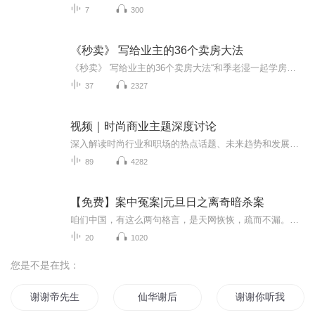
7
300
《秒卖》 写给业主的36个卖房大法
《秒卖》 写给业主的36个卖房大法“和季老湿一起学房产”系列 黄海 季老湿 著
37
2327
视频｜时尚商业主题深度讨论
深入解读时尚行业和职场的热点话题、未来趋势和发展前景。
89
4282
【免费】案中冤案|元旦日之离奇暗杀案
咱们中国，有这么两句格言，是天网恢恢，疏而不漏。这两句话中，所含的意义，就是言其人要作了恶事，纵然一时侥幸，能够逃出法网，但是叶落归根，依然逃不出天网去。所谓人间私语，天闻若雷，暗室亏心，神目如电，少不得默默中有个道理，总会有报应临头的...
20
1020
您是不是在找：
谢谢帝先生
仙华谢后
谢谢你听我的声音