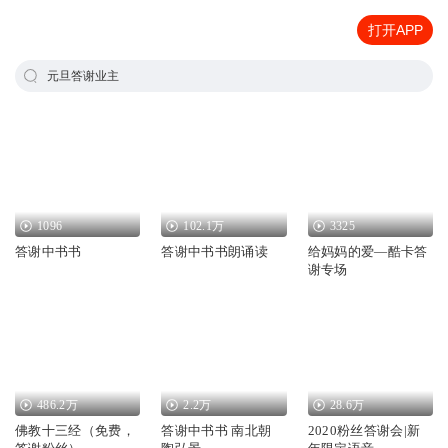
打开APP
元旦答谢业主
1096
102.1万
3325
答谢中书书
答谢中书书朗诵读
给妈妈的爱—酷卡答
谢专场
486.2万
2.2万
28.6万
佛教十三经（免费，
答谢中书书 南北朝
2020粉丝答谢会|新