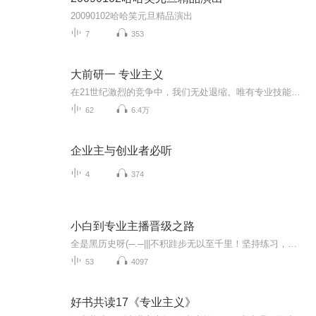
20090102哈哈笑元旦精品演出
7
353
大前研一 专业主义
在21世纪激烈的竞争中，我们无处退缩。唯有专业技能和职业素质兼备的专家才能在全球化经济社会站稳脚跟。大前研一为我们清晰地阐述了国际化专业人才必备的四种能力。这对于个人、企业乃至国家的发展具有很好的指导意义。
62
6.4万
企业主与创业者必听
4
374
小白到专业主播晋级之路
全是黑历史呀(─.─|||不积跬步无以至千里！坚持练习，走好声音之路的每一步！期待有幸做你有声路上的小伙伴，我们彼此陪伴，一起进步和成长吧！加油↖(^ω^)↗
53
4097
好书共读17《专业主义》