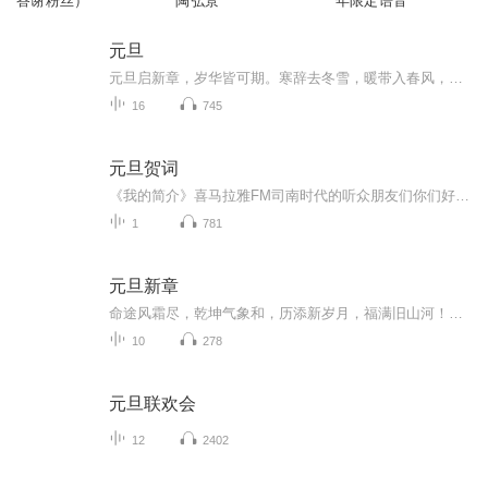
答谢粉丝）
陶弘景
年限定语音
元旦
元旦启新章，岁华皆可期。寒辞去冬雪，暖带入春风，旧岁遗憾随烟散。愿新年有光有暖，万事顺意，岁岁胜今朝。
16
745
元旦贺词
《我的简介》喜马拉雅FM司南时代的听众朋友们你们好，首先非常感谢大家一直以来对司南时代的支持，为我们的进步提供宝贵的意见。马上我们将迎来2018年，在新的一年里我们会更加用心的给大家准备优秀的作品，2018我们一同进步。为了感谢大家长久以来的支持...
1
781
元旦新章
命途风霜尽，乾坤气象和，历添新岁月，福满旧山河！龙蛇交替，迎接全新的2025！
10
278
元旦联欢会
12
2402