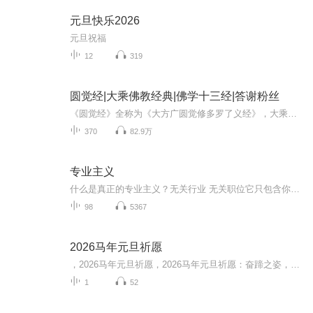
元旦快乐2026
元旦祝福
12
319
圆觉经|大乘佛教经典|佛学十三经|答谢粉丝
《圆觉经》全称为《大方广圆觉修多罗了义经》，大乘佛教经典，相传在初唐时，由佛陀多罗在洛阳白马寺译出。此经历来受到天台宗、华严宗及禅宗的高度推崇，在汉传佛教中有重要地位。主要内容是释迦牟尼佛回答文殊菩萨、普贤菩萨、普眼菩萨、金刚藏菩萨、弥...
370
82.9万
专业主义
什么是真正的专业主义？无关行业 无关职位它只包含你对工作的自豪、对高品质的追求、对客户的积极关注专业主义是一种态度，而不是一系列技能
98
5367
2026马年元旦祈愿
，2026马年元旦祈愿，2026马年元旦祈愿：奋蹄之姿，赴时代之约我祈愿，2026年的中国 山河锦绣，繁荣昌盛。我祈愿，2026年的每个奋斗者，都能策马扬鞭，不负韶华。我祈愿，2026年的情感世界，温暖纯粹 情谊绵长。我祈愿，，2026年的我们，心怀热爱，向阳而...
1
52