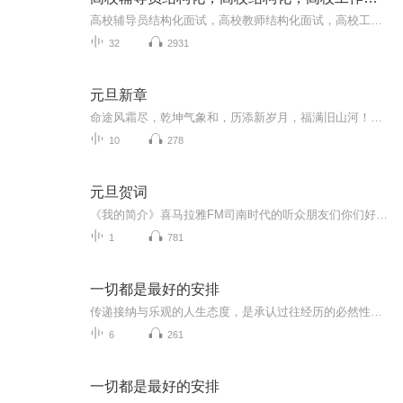
高校辅导员结构化面试，高校教师结构化面试，高校工作人员结构化面试，铁树老师面试辅导
32
2931
元旦新章
命途风霜尽，乾坤气象和，历添新岁月，福满旧山河！龙蛇交替，迎接全新的2025！
10
278
元旦贺词
《我的简介》喜马拉雅FM司南时代的听众朋友们你们好，首先非常感谢大家一直以来对司南时代的支持，为我们的进步提供宝贵的意见。马上我们将迎来2018年，在新的一年里我们会更加用心的给大家准备优秀的作品，2018我们一同进步。为了感谢大家长久以来的支持...
1
781
一切都是最好的安排
传递接纳与乐观的人生态度，是承认过往经历的必然性，相信困境中藏机遇、遗憾里有馈赠。它并非消极认命，而是在接纳现实后主动向阳——错过的选择可能避开隐患，遭遇的挫折会沉淀成长，当下的不顺或许是未来的铺垫。这种心态能帮人缓解焦虑、减少内耗，以...
6
261
一切都是最好的安排