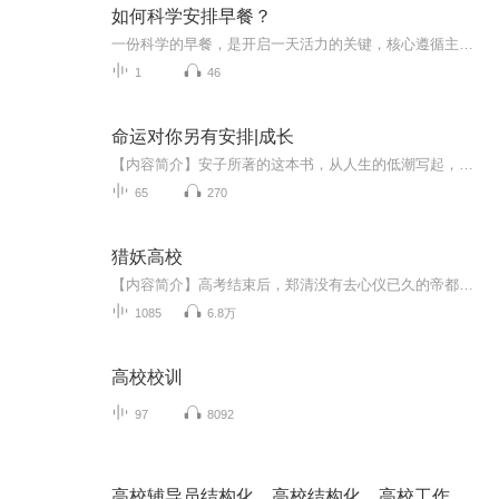
如何科学安排早餐？
一份科学的早餐，是开启一天活力的关键，核心遵循主食+优质蛋白+果蔬的搭配原则，兼顾营养均衡与饱腹感。主食选择粗粮、全麦等复合碳水，稳定供能；搭配鸡蛋、牛奶、豆浆等优质蛋白，增强饱腹感、维持代谢；再加入新鲜果蔬，补充维生素与膳食纤维，少油少...
1
46
命运对你另有安排|成长
【内容简介】安子所著的这本书，从人生的低潮写起，分析了低潮的成因和应对的策略，对人生可能经历的种种磨难做了详尽的分析，并给出切实可行的解决办法。本书，博采众长、引经据典，每章都堪称经典，每节都独立阐述一个主题，从不同的角度分析了阻碍我们...
65
270
猎妖高校
【内容简介】高考结束后，郑清没有去心仪已久的帝都大学，而是背着行李，抱着狐狸，循着一纸通知，闯进一座陌生的高校。 这里没有高数、英语、思想政治，取而代之的是占卜、天文、魔法的哲学。 这里的课外活动是狩猎妖魔， 这里的兴趣爱好千奇百...
1085
6.8万
高校校训
97
8092
高校辅导员结构化，高校结构化，高校工作人员结构化