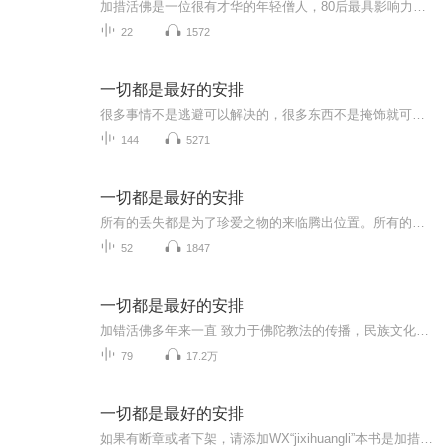
加措活佛是一位很有才华的年轻僧人，80后最具影响力的精神导师之一，也是当代新媒体时代最具传播力的智慧导师之一。这本《一切都是最好的安排》，是他开示人生智慧的感悟随笔，每篇文字不多，然而不乏触动你心灵的警言，让你与他一起去面对人生生命、生活中的种种问题，以及由此悟得的解脱智慧。
22
1572
一切都是最好的安排
很多事情不是逃避可以解决的，很多东西不是掩饰就可以抹去的，没有谁能做到让所有人满意，就算你再圆滑，在利益的冲突下，也不可能将一切做到皆大欢喜，总有人会受伤。
144
5271
一切都是最好的安排
所有的丢失都是为了珍爱之物的来临腾出位置。所有的匍匐都是高高跃起前的热身，所有的支离破碎都是为了来之不易的圆满。那些星星点点的微光，终会成为燃烧生命的熊熊之光，一切都是最好的安排。
52
1847
一切都是最好的安排
加错活佛多年来一直 致力于佛陀教法的传播，民族文化的复兴，以及贫困边远山区教育事业的发展等各项社会公益事业。得到智慧的启示，增长内在的力量，破除生命历程中的困惑和无常，以无畏的勇气去面对生活中的无尽磨难。第一章 我们该如何与这个世界相处第...
79
17.2万
一切都是最好的安排
如果有断章或者下架，请添加WX“jixihuangli”本书是加措活佛首部作品，也是他首度公开分享生命沉淀的轨迹与感悟。本书完成之后，受到《西藏生死书》作者索甲仁波切和北京大学哲学系楼宇烈教授的大力赞赏，还被谢娜等人列为必读书。全书共分九个章节，以人...