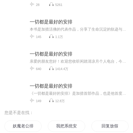
28
5261
一切都是最好的安排
本书是加措活佛的代表作品，分享了生命沉淀的轨迹与感悟，全书以人生、情感、信念、生活、爱、快乐、生活、智慧、情绪为主题，教我们如何面对生命中的困惑和迷茫，增强面对世事无常的内在力量。 世间一切苦乐都只有一步之遥，勇敢地面对自己的内心，才能找...
145
1.1万
一切都是最好的安排
亲爱的朋友您好！欢迎您收听闲踏清凉月个人电台，今天为您推荐加措活佛的一本书《一切都是最好的安排》，加措活佛是扎嘎寺活佛，慈爱基金的发起人，80后最具影响力的精神导师之一，也是当代新媒体时代最具传播力的智慧导师之一。加措活佛首部作品——《一...
640
1414.4万
一切都是最好的安排
《一切都是最好的安排》是加措首部作品，也是他首度公开分享生命沉淀的轨迹与感悟。全书共分九个章节，以人生、情感、信念、生活、爱、快乐、幸福、智慧、情绪为主题。教我们如何对待生命中的困惑与迷茫，增强面对世事无常的内在力量。 一本震撼心灵的书籍...
149
12.8万
您是不是在找：
妖魔老公排排站
我把系统安排了
回复放假