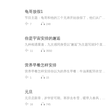
龟哥放假1
节目主题：龟哥和他的三个兄弟开始放假了，他们从广州回来之后正式开始了寒假生活，他们有很多作业，每天都挺充实。拉布布和企鹅也很喜欢放假，因为有大量时间可以和跟龟哥一起玩。
7
248
你是宇宙安排的邂逅
九种相遇重逢，九次感同身受以“邂逅”为主题写就9个直击人心的故事带给读者百转千回的感动张皓宸在纸上重现了自己眼中相互交织的微型宇宙所关照的是"我们如何爱自己"这件事爱自己，是终生浪漫的开始。
11
3550
营养早餐怎样安排
营养早餐怎样安排你以为的养生早餐：牛油果配羽衣甘蓝冰沙 实际该吃的早餐：隔壁王姨家飘来的葱花面香 当代年轻人的早餐分为两种极端——要么啃着凉包子追公交，要么在ins风摆盘里找饭吃。作为一名混迹养生圈的老油条，今天咱们就用老祖宗的智慧，拆...
1
15
元旦
元旦启新章，岁华皆可期。寒辞去冬雪，暖带入春风，旧岁遗憾随烟散。愿新年有光有暖，万事顺意，岁岁胜今朝。
16
745