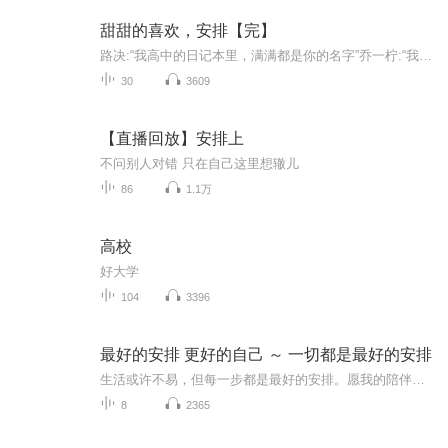
甜甜的喜欢，安排【完】
路决:“我高中的日记本里，满满都是你的名字”乔一柠:“我爱你”“少年是夏日燎原，心动是春日里的无眠”“春风没有吹动她的心，是他吹动了”
30
3609
【直播回放】安排上
不问别人对错 只在自己这里想辙儿
86
1.1万
高校
好大学
104
3396
最好的安排 更好的自己 ～ 一切都是最好的安排
生活或许不易，但每一步都是最好的安排。愿我的陪伴能给你温暖，让你在平凡中发现美好，在努力中成为更好的自己。欢迎大家在评论区写下你最想听的话题，也欢迎亲爱的你们多多点赞评论。
8
2365