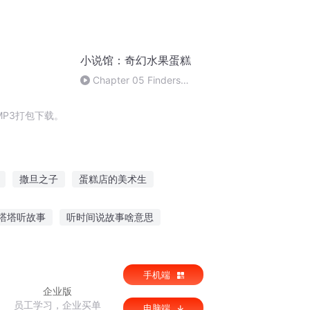
小说馆：奇幻水果蛋糕
Chapter 05 Finders
Keepers 谁拾谁得
P3打包下载。
撒旦之子
蛋糕店的美术生
幸福蛋糕店
名为撒旦
塔塔听故事
听时间说故事啥意思
读故事下载什么软件
听青蛙爷爷讲故事doc
手机端
企业版
员工学习，企业买单
电脑端