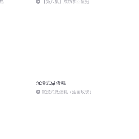
易
【第八集】成功拿回皇冠
沉浸式做蛋糕
沉浸式做蛋糕（油画玫珑）