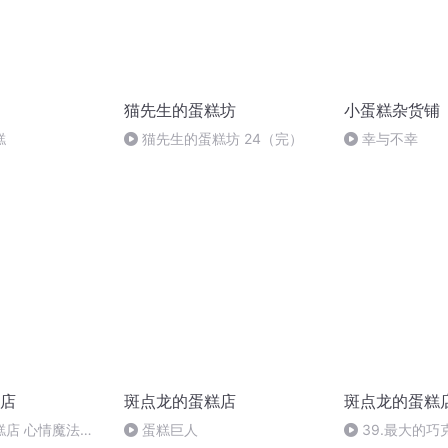
猫先生的蛋糕坊
小蛋糕杂货铺
糕
猫先生的蛋糕坊 24（完）
幸与不幸
店
斑点龙的蛋糕店
斑点龙的蛋糕
糕店 心情魔法果
蛋糕巨人
39.最大的巧