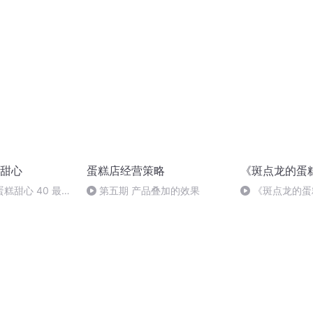
甜心
蛋糕店经营策略
《斑点龙的蛋
糕甜心 40 最后
第五期 产品叠加的效果
《斑点龙的蛋
下来的嗝