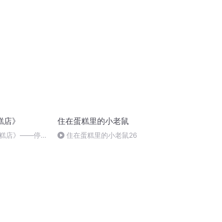
成向涵 李俊豪 黄靖翔 胡馨予）
糕店》
住在蛋糕里的小老鼠
糕店》——停不
住在蛋糕里的小老鼠26