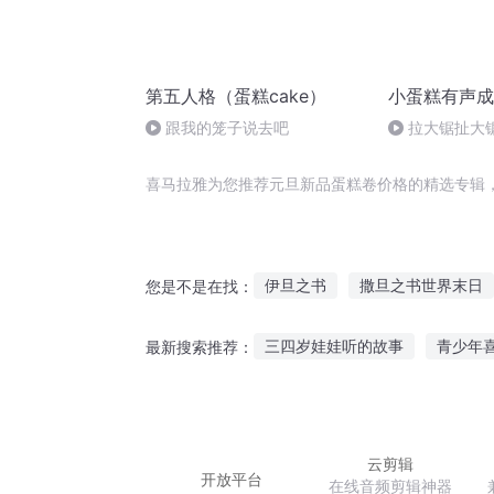
第五人格（蛋糕cake）
小蛋糕有声成
跟我的笼子说去吧
拉大锯扯大锯
喜马拉雅为您推荐元旦新品蛋糕卷价格的精选专辑
伊旦之书
撒旦之书世界末日
您是不是在找：
传奇品格
我的青春真糟糕
三四岁娃娃听的故事
青少年
最新搜索推荐：
樱兰高校之要吃蛋糕吗
旦暮
适合睡前孩子听的故事
听鬼
听鬼伯伯讲故事好吗
女士喜
云剪辑
开放平台
在线音频剪辑神器