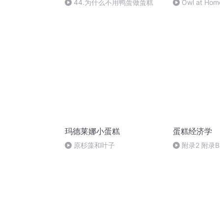
44.为什么不用鸭蛋做蛋糕
Owl at Hom
玛德莱娜小蛋糕
蛋糕经济学
原杉藻和叶子
附录2 附录B