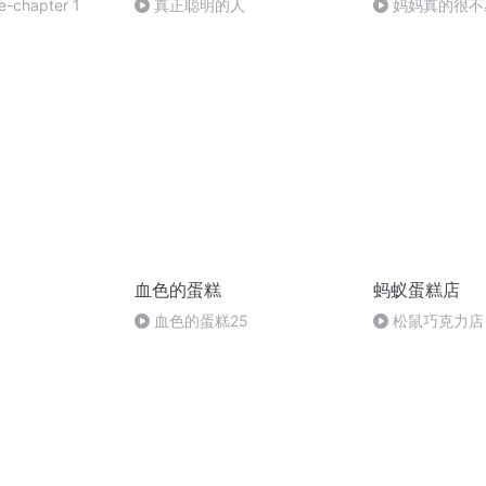
e-chapter 1
真正聪明的人
妈妈真的很不
血色的蛋糕
蚂蚁蛋糕店
血色的蛋糕25
松鼠巧克力店