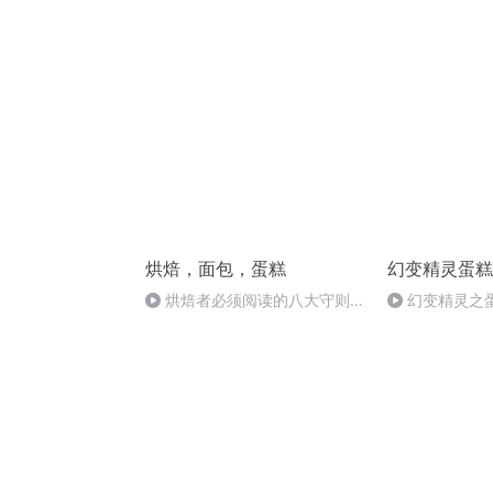
盗（48—51）
汁
烘焙，面包，蛋糕
幻变精灵蛋糕
烘焙者必须阅读的八大守则
幻变精灵之蛋
2016-05-08 23:37
的美味奇迹