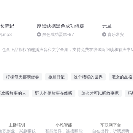
长笔记
厚黑缺德黑色成功蛋糕
元旦
.mp3
黑色成功蛋糕-97
喜乐常安
，包含正品授权的连播声音和文字全集，支持免费在线试听阅读和有声书M
柠檬每天都亲蛋卷
撒旦日记
这个糟糕的世界
淑女的品格
仙品滚蛋
极品捣蛋系统
糟糕世界
最强撒旦
皇后的品格
喜欢听故事的人
野人外婆故事在线听
怎么才可以听故事呢
玛
之地
一颗心的价格
故事用什么耳机
ai听故事的小丸子
开店听每位顾客的故事
听
欢听男生讲故事
听灵异故事的好软件
主播培训
小雅智能
车联网平台
兼职副业，兴趣赚钱
智能硬件，连接赋能
自在出行，听我想听