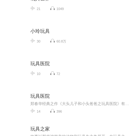
21
1049
小玲玩具
30
60.8万
玩具医院
10
72
玩具医院
郑春华经典之作《大头儿子和小头爸爸之玩具医院》有声版来啦！大头儿子带着坏玩具去汽车医院求助，用童真想法促成玩具门诊室诞生，还和小伙伴们一起创办专属玩具医院。温暖有趣的故事藏着童真善意与家庭温情，生动配音还原欢乐日常，低年级宝贝睡前听、课...
14
396
玩具之家