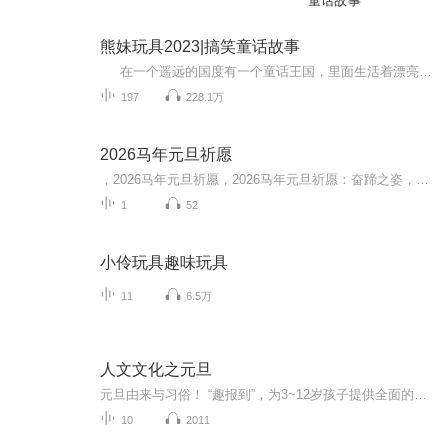
童话故事
熊妹玩具2023|搞笑童话故事
在一个遥远的国度有一个童话王国，里面生活着漂亮善良的小雪，古灵精怪的小贝，调皮捣蛋的大头。小雪和贝儿是无话不说的好朋友，小雪，热爱学习，喜欢吃蔬菜，爱护树木；贝儿，不爱学习，喜欢吃零食，一起来看可爱的姐妹花上演的日常趣事吧！
197
228.1万
2026马年元旦祈愿
，2026马年元旦祈愿，2026马年元旦祈愿：奋蹄之姿，赴时代之约我祈愿，2026年的中国 山河锦绣，繁荣昌盛。我祈愿，2026年的每个奋斗者，都能策马扬鞭，不负韶华。我祈愿，2026年的情感世界，温暖纯粹 情谊绵长。我祈愿，，2026年的我们，心怀热爱，向阳而...
1
52
小伶玩具趣味玩具
11
6.5万
人文文化之元旦
元旦由来与习俗！ “趣报到”，为3~12岁孩子提供全面的通识知识系列课程。让孩子广泛接触通识教育，掌握更全面的天文，历史，地理，艺术，生活及科普知识。找到兴趣，快乐成长！...
10
2011