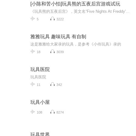
[小陈和苦小怕]玩具熊的五夜后宫游戏试玩
《玩具熊的五夜后宫》，英文名“Five Nights At Freddy's”。是一款简约但优秀的恐怖游戏，游戏剧情虽略显模糊，但是经过玩具熊粉丝的推敲，成功梳理了一场完整的故事(故事很长就不在这里多描述了) 本专辑小陈先在寒假试玩具熊的第一代至第三代，按故事线...
5
3222
雅雅玩具 趣味玩具 有自制
这是雅雅给大家录的玩具，是参考《小伶玩具》录的
18
3039
玩具医院
玩具医院
11
342
玩具小屋
108
8274
玩具世界