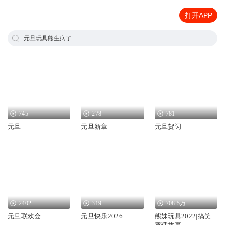
打开APP
元旦玩具熊生病了
745
278
781
元旦
元旦新章
元旦贺词
2402
319
708.5万
元旦联欢会
元旦快乐2026
熊妹玩具2022|搞笑