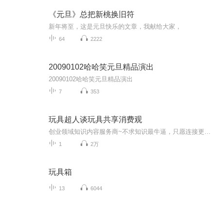
《元旦》总把新桃换旧符
新年将至，这是元旦快乐的文章，我献给大家，
64
2222
20090102哈哈笑元旦精品演出
20090102哈哈笑元旦精品演出
7
353
玩具超人谈玩具共享消费观
创业领域知识内容服务商~不求知识最牛逼，只愿连接更鲜活！学霸晓一哥，交流学习：mo31678...
1
2万
玩具箱
13
6044