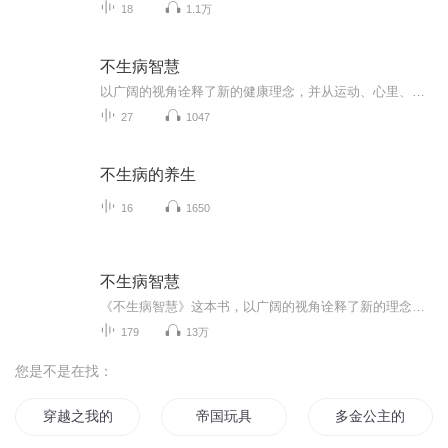
18
1.1万
不生病智慧
以广阔的视角诠释了新的健康理念，并从运动、心里、膳食、排毒、防病等方面清晰阐述了呵护生命、保持健康的深刻内涵，读后使人有所感悟，本书涉及了一些中医和西医疗法，对于某些疾病的治疗给予适当的建议。
27
1047
不生病的养生
16
1650
不生病智慧
《不生病智慧》这本书，以广阔的视角诠释了新的理念，并从运动，心理，膳食，排毒，防病等方面，清晰阐述了呵护生命，保持健康的深刻内涵。本书涉及了一些中医和西医疗法，对于某些疾病的治疗给予适当的建议。我是主播 一一腊梅《不生病智慧》这本书，值得...
179
13万
您是不是在找：
穿越之我的熊
帝国玩具
多金公主的撒旦面