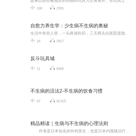
故事以那些被抛弃的动物和玩具为主角展开。在玩具之家，每天都会有不同的事情发生。让小朋友明白要爱护自己的玩具和宠物。虽然他们是我们生命中的一小段时光，但是作为主人的我们却是他们整个生命的陪伴者。
100
2391
自愈力养生学：少生病不生病的奥秘
生活中有些人呀，一头疼就吃药，三天两头往医院里跑；家里必备感冒发烧咳嗽药，一有症状，中药西药齐上阵；身体一有不舒服，立马就去看医生……但其实，我们每个人的身体里，都住着一个神医——自愈力。“养生导师”潘肖珏说：“医学即人学，生命体都有强...
16
2917
反斗玩具城
11
8400
不生病的活法2-不生病的饮食习惯
67
50.9万
精品精读｜生病与不生病的心理法则
作者是日本知名的外科医生，也是日本内视镜治疗的第一人，他在职业生涯中用心面对数千名病人之后，揭开了一个很重要的事实：“慢性病如果只依赖西方医学，能治好的并不多。”那些“容易生病的人”与“不容易生病的人”之间。有一个不可忽视的法则，那就是内心状态对疾病有莫大的影响。在《生病与不生病的心理法则》中，土桥医生把他从医数十年中体悟揣摩出的生病与不生病的心态法则，热诚地奉献给读者。 目录前言第一章 “接受治疗就会好”的误解第二章 人为什么会生病第三章 罹...