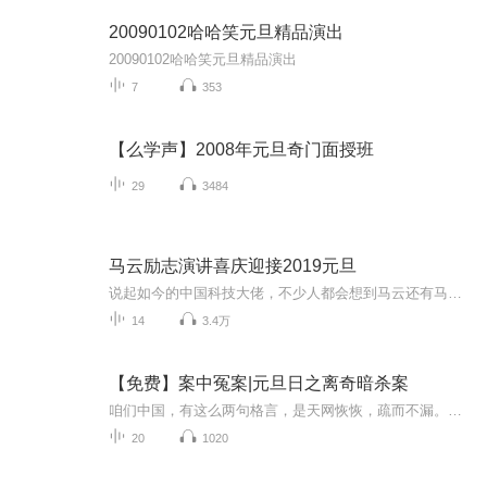
20090102哈哈笑元旦精品演出
20090102哈哈笑元旦精品演出
7
353
【么学声】2008年元旦奇门面授班
29
3484
马云励志演讲喜庆迎接2019元旦
说起如今的中国科技大佬，不少人都会想到马云还有马化腾等人。尤其是马云，关于科技这一方面也是有投资不小的。可能很多人都还将阿里巴巴和马云定位在电商上，其实阿里巴巴早就变成了一个多元化的企业了。而且，在人工智能这一方面，马云可是有不少的成就...
14
3.4万
【免费】案中冤案|元旦日之离奇暗杀案
咱们中国，有这么两句格言，是天网恢恢，疏而不漏。这两句话中，所含的意义，就是言其人要作了恶事，纵然一时侥幸，能够逃出法网，但是叶落归根，依然逃不出天网去。所谓人间私语，天闻若雷，暗室亏心，神目如电，少不得默默中有个道理，总会有报应临头的...
20
1020