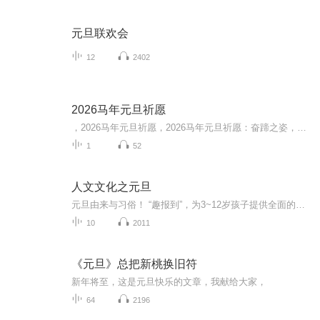
元旦联欢会
12
2402
2026马年元旦祈愿
，2026马年元旦祈愿，2026马年元旦祈愿：奋蹄之姿，赴时代之约我祈愿，2026年的中国 山河锦绣，繁荣昌盛。我祈愿，2026年的每个奋斗者，都能策马扬鞭，不负韶华。我祈愿，2026年的情感世界，温暖纯粹 情谊绵长。我祈愿，，2026年的我们，心怀热爱，向阳而...
1
52
人文文化之元旦
元旦由来与习俗！ “趣报到”，为3~12岁孩子提供全面的通识知识系列课程。让孩子广泛接触通识教育，掌握更全面的天文，历史，地理，艺术，生活及科普知识。找到兴趣，快乐成长！...
10
2011
《元旦》总把新桃换旧符
新年将至，这是元旦快乐的文章，我献给大家，
64
2196