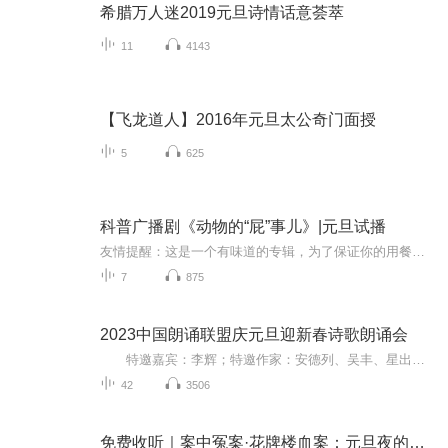
希腊万人迷2019元旦诗情话意荟萃
11
4143
【飞龙道人】2016年元旦太公奇门面授
5
625
科普广播剧《动物的“屁”事儿》|元旦试播
友情提醒：这是一个有味道的专辑，为了保证你的用餐心情，请不要在进食时收听！《动物的“屁”事儿》 作者: [美] 尼克·卡鲁索 ／ [英] 达尼·拉巴奥蒂 著， [美] 伊桑·科贾克 绘图，王佩、王双语 译猫会放屁，它们的屁臭得很。章鱼虽然不放屁，但可...
7
875
2023中国朗诵联盟庆元旦迎新春诗歌朗诵会
特邀嘉宾：李辉；特邀作家：安德列、吴丰、星出而作、静水流深；总策划：凤雏生；总监制：静心；总导演：化虹；执行总监：莺子；主持人：静心、化虹
42
3506
免费收听｜案中冤案·花牌楼血案：元旦夜的沉冤与昭雪