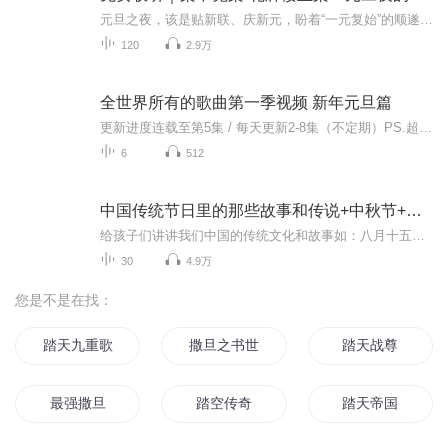
元旦之夜，该是贴新联、庆新元，盼着“一元复始”的顺遂时刻。南京花牌楼自古繁华，红灯笼映着沿街商铺，爆竹声里裹着市井欢腾，本是辞旧迎新的太平夜。金陵城的元旦，本该是张灯结彩、人声鼎沸，可偏有鲜血溅碎年光，无名尸横亘街头，惊破了两江总督治下...
120
2.9万
全世界所有的歌曲第一季视频 新年元旦篇
更新进度连载至第5集 / 每天更新2-8集（不定期）PS.超级无敌好听！作者的话动感！动感！一起动感！订阅专辑就一起动感！动感！动感！动感！动感！副标题动感-歌曲的旅程计划只会出超好听的歌曲！永远出新的歌曲，很好听的歌曲让你们听的过瘾，把你听的兴奋...
6
512
中国传统节日里的那些故事和传说+中秋节+元旦春节等
给孩子们讲讲我们中国的传统文化和故事如：八月十五的由来中秋节的来历八月十五中秋节的各种风俗习惯传说故事各地的风俗习惯随着时节的变化，我们来讲每个节气及假期的有趣故事
30
4.9万
您是不是在找：
踏天九重歌
撒旦之书世界末日
踏天战尊
最强撒旦
踏空传奇
踏天帝国