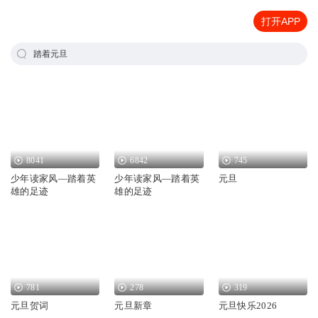
打开APP
踏着元旦
8041
6842
745
少年读家风—踏着英
少年读家风—踏着英
元旦
雄的足迹
雄的足迹
781
278
319
元旦贺词
元旦新章
元旦快乐2026