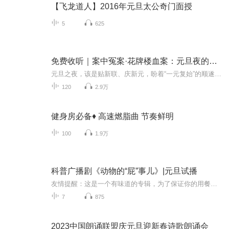
【飞龙道人】2016年元旦太公奇门面授
5
625
免费收听｜案中冤案·花牌楼血案：元旦夜的沉冤与昭雪
元旦之夜，该是贴新联、庆新元，盼着“一元复始”的顺遂时刻。南京花牌楼自古繁华，红灯笼映着沿街商铺，爆竹声里裹着市井欢腾，本是辞旧迎新的太平夜。金陵城的元旦，本该是张灯结彩、人声鼎沸，可偏有鲜血溅碎年光，无名尸横亘街头，惊破了两江总督治下...
120
2.9万
健身房必备♦️ 高速燃脂曲 节奏鲜明
100
1.9万
科普广播剧《动物的“屁”事儿》|元旦试播
友情提醒：这是一个有味道的专辑，为了保证你的用餐心情，请不要在进食时收听！《动物的“屁”事儿》 作者: [美] 尼克·卡鲁索 ／ [英] 达尼·拉巴奥蒂 著， [美] 伊桑·科贾克 绘图，王佩、王双语 译猫会放屁，它们的屁臭得很。章鱼虽然不放屁，但可...
7
875
2023中国朗诵联盟庆元旦迎新春诗歌朗诵会