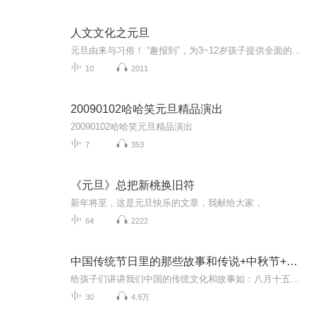
人文文化之元旦
元旦由来与习俗！ “趣报到”，为3~12岁孩子提供全面的通识知识系列课程。让孩子广泛接触通识教育，掌握更全面的天文，历史，地理，艺术，生活及科普知识。找到兴趣，快乐成长！...
10
2011
20090102哈哈笑元旦精品演出
20090102哈哈笑元旦精品演出
7
353
《元旦》总把新桃换旧符
新年将至，这是元旦快乐的文章，我献给大家，
64
2222
中国传统节日里的那些故事和传说+中秋节+元旦春节等
给孩子们讲讲我们中国的传统文化和故事如：八月十五的由来中秋节的来历八月十五中秋节的各种风俗习惯传说故事各地的风俗习惯随着时节的变化，我们来讲每个节气及假期的有趣故事
30
4.9万