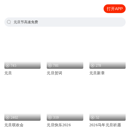
打开APP
元旦节高速免费
745
781
278
元旦
元旦贺词
元旦新章
2402
319
52
元旦联欢会
元旦快乐2026
2026马年元旦祈愿