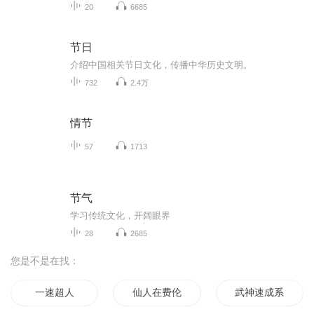
20
6685
节日
介绍中国相关节日文化，传播中华历史文明。
732
2.4万
情节
57
1713
节气
学习传统文化，开阔眼界
28
2685
您是不是在找：
一速超人
仙人在费伦
武神速成系统