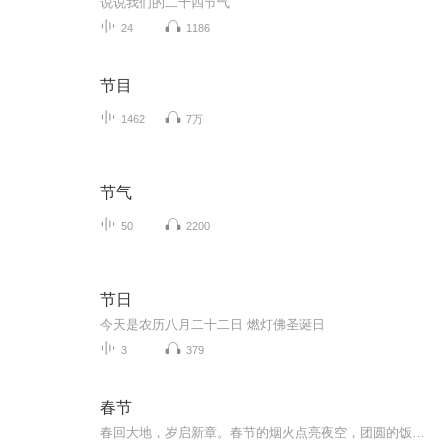
说说我们的二十四节气
24
1186
节目
1462
7万
节气
50
2200
节日
今天是农历八月二十二日 燃灯佛圣诞日
3
379
春节
春回大地，岁启新章。春节的烟火点亮夜空，团圆的饭香萦绕厅堂。拜年声里藏祝福，欢声笑语中盼安康，马蹄踏处皆坦途，春风浩荡入华堂。愿你这一年，既有且听风吟的从容，亦有一日千里的豪情，万事尽可期，前路皆繁花。