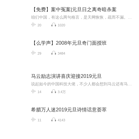
【免费】案中冤案|元旦日之离奇暗杀案
咱们中国，有这么两句格言，是天网恢恢，疏而不漏。这两句话中，所含的意义，就是言其人要作了恶事，纵然一时侥幸，能够逃出法网，但是叶落归根，依然逃不出天网去。所谓人间私语，天闻若雷，暗室亏心，神目如电，少不得默默中有个道理，总会有报应临头的...
20
1020
【么学声】2008年元旦奇门面授班
29
3484
马云励志演讲喜庆迎接2019元旦
说起如今的中国科技大佬，不少人都会想到马云还有马化腾等人。尤其是马云，关于科技这一方面也是有投资不小的。可能很多人都还将阿里巴巴和马云定位在电商上，其实阿里巴巴早就变成了一个多元化的企业了。而且，在人工智能这一方面，马云可是有不少的成就...
14
3.4万
希腊万人迷2019元旦诗情话意荟萃
11
4143