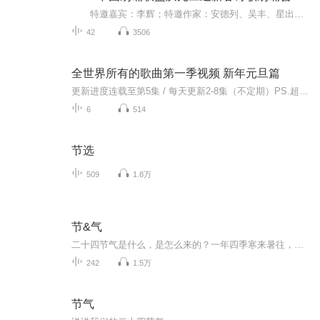
特邀嘉宾：李辉；特邀作家：安德列、吴丰、星出而作、静水流深；总策划：凤雏生；总监制：静心；总导演：化虹；执行总监：莺子；主持人：静心、化虹
42
3506
全世界所有的歌曲第一季视频 新年元旦篇
更新进度连载至第5集 / 每天更新2-8集（不定期）PS.超级无敌好听！作者的话动感！动感！一起动感！订阅专辑就一起动感！动感！动感！动感！动感！副标题动感-歌曲的旅程计划只会出超好听的歌曲！永远出新的歌曲，很好听的歌曲让你们听的过瘾，把你听的兴奋...
6
514
节选
509
1.8万
节&气
二十四节气是什么，是怎么来的？一年四季寒来暑往，它在人们的生产、生活活动中发挥着怎样的作用？ 春节、中秋、端午......这些中华民族传统节日又是怎么来的？传递着怎样的文化信息？ 很高兴在这里和您分享相关的知识，以及人们的心灵感触...... 愿大家...
242
1.5万
节气