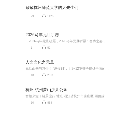
致敬杭州师范大学的大先生们
29
1425
2026马年元旦祈愿
，2026马年元旦祈愿，2026马年元旦祈愿：奋蹄之姿，赴时代之约我祈愿，2026年的中国 山河锦绣，繁荣昌盛。我祈愿，2026年的每个奋斗者，都能策马扬鞭，不负韶华。我祈愿，2026年的情感世界，温暖纯粹 情谊绵长。我祈愿，，2026年的我们，心怀热爱，向阳而...
1
52
人文文化之元旦
元旦由来与习俗！ “趣报到”，为3~12岁孩子提供全面的通识知识系列课程。让孩子广泛接触通识教育，掌握更全面的天文，历史，地理，艺术，生活及科普知识。找到兴趣，快乐成长！...
10
2011
杭州-杭州萧山少儿公园
音频来源于链景旅行 地址 浙江省杭州市萧山区 票价描述 15 开放时间 09:00-17:00 乘车信息 暂无
10
853