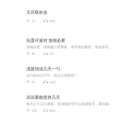
元旦联欢会
12
2402
玩蛋仔派对 放假必更
假期必更，假期最少更两集，有可能会断更，假如评论多，月票多，听的多的话，最多一天更四集，更的必须得是假期，不过有没有好心人来给个好评？三星也行，现在我23的订阅量，一个评论都没有
81
1万
清瑟鸡汤几天一勺
自己给自己打气，快点儿变聪明！
57
3.8万
试试看能坚持几天
每天正午12点更新。有读错的字可以直接留言，看到就改正和重新上传～专业录音设备，录起来很累，本人体质差、精神差，各种差，录不了多少就累了，多包涵～后边如果能超前很多就爆更，不过可能性很低～如果没更新，那就是我录不动了～～～～～～∠( ᐛ 」∠)＿
100
5612