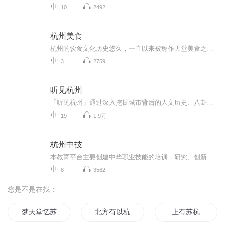
10
2492
杭州美食
杭州的饮食文化历史悠久，一直以来被称作天堂美食之府。杭帮菜源远流长，兼收山水之灵秀，博采各大菜系之所长，是中国八大菜系之一浙菜的江南一帜。选料时鲜、制作精细、原汁原味、清淡适口是其最大特点。 杭州地处江南水乡，气候温和，饮食口味喜食鱼虾，...
3
2759
听见杭州
「听见杭州」通过深入挖掘城市背后的人文历史、八卦杂谈、奇闻异事、浪漫爱情等故事，立体构建城市内涵，给游客提供更个性化更具体的旅行解决方案、旅游市场调研服务。
19
1.9万
杭州中技
本教育平台主要创建中华职业技能的培训，研究、创新、整合和推广，让更好的专业技术传播给更需要的人，让健康事业从业者学到更强硬的技术，更好的服务临床，创造财富。同时也为更多的专业老师提供教学平台，带领更多的视障朋友走向致富的道路。...
8
3562
您是不是在找：
梦天堂忆苏杭
北方有以杭
上有苏杭