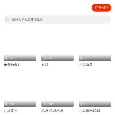
打开APP
杭州大学元旦放假几天
249
745
278
龟哥放假1
元旦
元旦新章
781
1486
319
元旦贺词
杭州-杭州乐园
元旦快乐2026