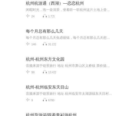
杭州杭游通（西湖）—恋恋杭州
闲暇时光，泡一壶清茶，坐着听一听杭州这片土地上曾发生过的故事，不是很享受吗？关注杭游通微信公众号，获取更多有关杭州的历史人文、游玩胜地的文章和音频。
24
1.7万
每个月总有那么几天
每个月总有那么几天焦虑烦恼，每个月总有那么几天想八卦吐槽。「每个月总有那么几天」关注泛文娱话题，关注烟火人生。谈笑风生间有态度，嬉笑怒骂中见众生。商务及入社群，请＋小助手微信：mgyzynmyt
146
31.2万
杭州-杭州东方文化园
音频来源于链景旅行 地址 杭州市萧山区义桥镇 票价描述 所有入园游客均须购买本景区门票，全年开放时间为7：30——17：00，固定节目《观音显圣》每天演示四场，分别为9：00—9：20 、10：30—10：50、13：00—13：20 、14：30—14：50。以上时间如有变动，...
99
13.4万
杭州-杭州临安东天目山
音频来源于链景旅行 地址 杭州临安市太湖源镇东天目村 票价描述 暂无 开放时间 全天 乘车信息 暂无
9
6780
杭州导游词/跟着青衫游杭州