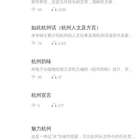
新年将至，这是元旦快乐的文章，我献给大家，
64
2196
如此杭州话（杭州人文及方言）
本专辑主要介绍杭州的人文往事及用杭州话读历代名家的诗词歌赋散文等，也会插播一下杭州方言专辑，比如用杭州话来说三国等。
74
2.8万
杭州韵味
本电子出版物依据王济民主编的《杭州韵味》设计、开发，由高国庆担纲主创，通过10位知名演播艺术家、播音指导的声音艺术表达，讲述了“勇立潮头”“创新魅力”“钱塘记忆”“诗书画印”“禅茶一味”“爱在杭州”六大主题故事，全景式地展现杭州的文化根脉...
85
37
杭州宣言
6
277
魅力杭州
这是一本以“水”为城市线索，引出杭州从古到今的历史变迁和城市发展的城市立体名片书。本书面向大众人群，以介绍杭州历史、风景、发展为主要目的。本书分为7个主题：余杭往事、西湖云水、灵隐禅踪、钱江弄潮、信步御街、繁华杭州（钱江新城）、魅力杭州（...