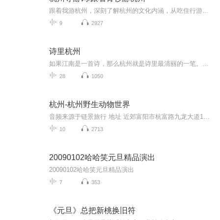
跟着我游杭州，深刻了解杭州的文化内涵，从吃住行游购娱多角度定位杭州的城市面貌和人文特征，来吧，让我们走进东南名都。
9
2927
诗里杭州
如果江南是一首诗，那么杭州就是诗里最清丽的一笔。它既有苏州的温雅婉转，又多了些许悠扬和大气。一座杭州城，四时风光各不相同，但无论阴晴雨雪，一亭一阁，都是绝美的风景。西湖水边，西施曾驻足；西泠桥畔，留下苏小小的惊鸿一面。青石板上，有绵绵细...
28
1050
杭州-杭州野生动物世界
音频来源于链景旅行 地址 近郊富阳市杭富路九龙大道1号(近杭富路) 票价描述 暂无 开放时间 全天 乘车信息 暂无
10
2713
20090102哈哈笑元旦精品演出
20090102哈哈笑元旦精品演出
7
353
《元旦》总把新桃换旧符