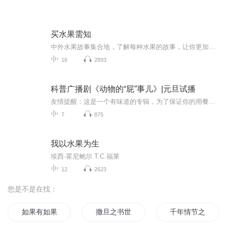
买水果需知
中外水果故事集合地，了解每种水果的故事，让你更加容易找到属于你的水果
16
2893
科普广播剧《动物的“屁”事儿》|元旦试播
友情提醒：这是一个有味道的专辑，为了保证你的用餐心情，请不要在进食时收听！《动物的“屁”事儿》 作者: [美] 尼克·卡鲁索 ／ [英] 达尼·拉巴奥蒂 著， [美] 伊桑·科贾克 绘图，王佩、王双语 译猫会放屁，它们的屁臭得很。章鱼虽然不放屁，但可...
7
875
我以水果为生
埃西·霍尼鲍尔 T.C.福莱
12
2623
您是不是在找：
如果有如果
撒旦之书世界末日
千年情节之三生三