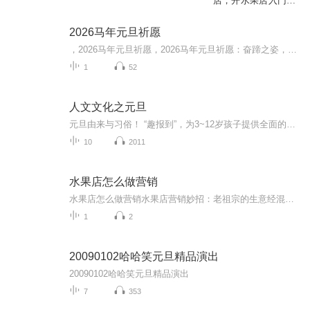
店，开水果店入门学
习资料
2026马年元旦祈愿
，2026马年元旦祈愿，2026马年元旦祈愿：奋蹄之姿，赴时代之约我祈愿，2026年的中国 山河锦绣，繁荣昌盛。我祈愿，2026年的每个奋斗者，都能策马扬鞭，不负韶华。我祈愿，2026年的情感世界，温暖纯粹 情谊绵长。我祈愿，，2026年的我们，心怀热爱，向阳而...
1
52
人文文化之元旦
元旦由来与习俗！ “趣报到”，为3~12岁孩子提供全面的通识知识系列课程。让孩子广泛接触通识教育，掌握更全面的天文，历史，地理，艺术，生活及科普知识。找到兴趣，快乐成长！...
10
2011
水果店怎么做营销
水果店怎么做营销水果店营销妙招：老祖宗的生意经混搭互联网新玩法 咱家楼下水果店老板娘最近愁得嘴角起泡，看着满大街奶茶店搞联名、甜品店玩打卡，自家水灵灵的果子反倒像进了冷宫。别急！今天就让您见识见识，如何用中医"望闻问切"的法子给水果店把...
1
2
20090102哈哈笑元旦精品演出
20090102哈哈笑元旦精品演出
7
353