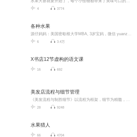
水果大赛就要开始了，每个小怪物都带来了美味可口的水果。
4
3774
各种水果
源仔妈妈：美国密歇根大学MBA, 3岁宝妈，微信 yuanzaiyingwen , 微信公众号 源仔英语成长记 提供科学、系统0－2岁，2-4岁、4-6岁分龄英文启蒙课程。您的孩子离爱上英语，只差一个跟“源仔英语玩100首儿歌” ！关注微信公众号“源仔英语成长记”，输入“...
6
3.4万
X书店12节虚构的语文课
16
692
美发店流程与细节管理
《美发流程与制胜细节》以流程为框架，细节为精髓，通过美发店在经营管理中各种成败的案例、美发店中常用的各种流程范例，以及在执行流程过程中需要注意的198个细节，让美发人认识了美发店运营所必备的各项技术服务流程及其制定、改进与有效执行的方法，从...
28
9248
水果猎人
66
4704