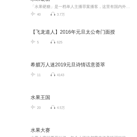
「水果硬糖」是一档单人主播罪案播客，这里有国内外诡异离奇、惊悚灵异的案件。当你播放收听，便搭上了案件时光机，随着主播硬糖_淼淼的声音前往案件发生时。不疾不徐的讲述节奏，娓娓道来案中细节，只为深入案件、还原案件，触碰真相；多个人物视角转换，...
40
3.7万
【飞龙道人】2016年元旦太公奇门面授
5
625
希腊万人迷2019元旦诗情话意荟萃
11
4143
水果王国
20
4.5万
水果大赛