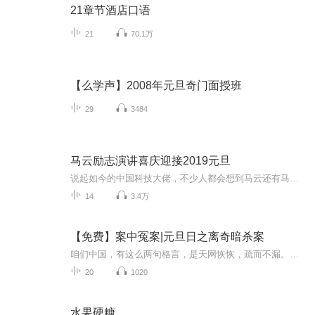
21章节酒店口语
21
70.1万
【么学声】2008年元旦奇门面授班
29
3484
马云励志演讲喜庆迎接2019元旦
说起如今的中国科技大佬，不少人都会想到马云还有马化腾等人。尤其是马云，关于科技这一方面也是有投资不小的。可能很多人都还将阿里巴巴和马云定位在电商上，其实阿里巴巴早就变成了一个多元化的企业了。而且，在人工智能这一方面，马云可是有不少的成就...
14
3.4万
【免费】案中冤案|元旦日之离奇暗杀案
咱们中国，有这么两句格言，是天网恢恢，疏而不漏。这两句话中，所含的意义，就是言其人要作了恶事，纵然一时侥幸，能够逃出法网，但是叶落归根，依然逃不出天网去。所谓人间私语，天闻若雷，暗室亏心，神目如电，少不得默默中有个道理，总会有报应临头的...
20
1020
水果硬糖