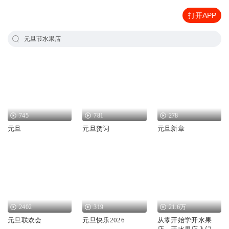
打开APP
元旦节水果店
745
781
278
元旦
元旦贺词
元旦新章
2402
319
21.6万
元旦联欢会
元旦快乐2026
从零开始学开水果