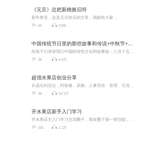
《元旦》总把新桃换旧符
新年将至，这是元旦快乐的文章，我献给大家，
64
2196
中国传统节日里的那些故事和传说+中秋节+元旦春节等
给孩子们讲讲我们中国的传统文化和故事如：八月十五的由来中秋节的来历八月十五中秋节的各种风俗习惯传说故事各地的风俗习惯随着时节的变化，我们来讲每个节气及假期的有趣故事
30
4.9万
超强水果店创业分享
从选址到定位，到装修、采购、人事安排、管理、引流、销售，逐级逐层，抽丝剥茧为您讲述如何经营一家水果店。在日益激烈的市场竞争中，运用全新的线上线下模式，通过准确定位，打造优于同行的核心竞争力，并辅以人文特色，使店铺获得最大收益。除此，主播还将为您全方位讲解以互联网思维为基础的水果创业方法，引领新手快速入门，听你不曾听到的创业分享。搜主播官方微信号（cdf11166），学习更多精彩的创业知识。
36
14.1万
开水果店新手入门学习
开水果店主入门学习交流圈子，朋友圈下搜一搜功能，搜水果店早读课。圈子在不断聚集水果店主同行加入，开店不易，感恩有一群良师益友！
101
2.1万