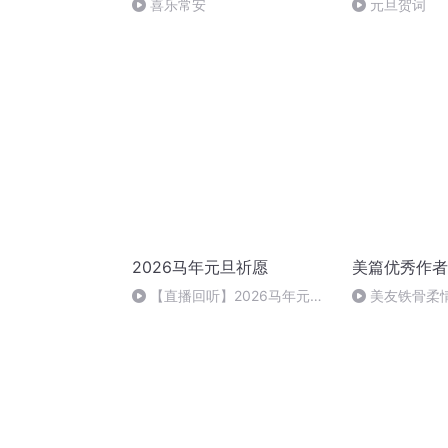
喜乐常安
元旦贺词
2026马年元旦祈愿
美篇优秀作者
【直播回听】2026马年元旦
美友铁骨柔
祈愿