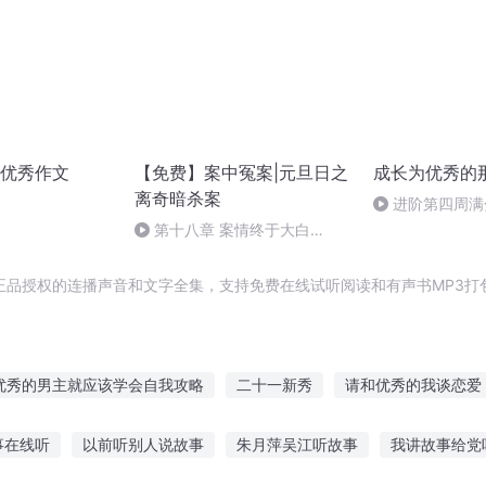
优秀作文
【免费】案中冤案|元旦日之
成长为优秀的
离奇暗杀案
进阶第四周满
婆
第十八章 案情终于大白
（三）
正品授权的连播声音和文字全集，支持免费在线试听阅读和有声书MP3打
优秀的男主就应该学会自我攻略
二十一新秀
请和优秀的我谈恋爱
与优等生
天帝别秀了
三国之最强秀儿
甜宠蜜爱校草老公太优
事在线听
以前听别人说故事
朱月萍吴江听故事
我讲故事给党
本秀才
我没那么优秀
三大真人秀
我真不想这么秀啊
星秀