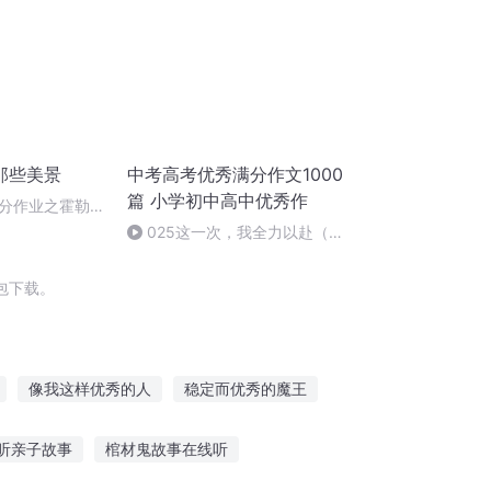
那些美景
中考高考优秀满分作文1000
篇 小学初中高中优秀作
分作业之霍勒婆
025这一次，我全力以赴（中
考高考满分优秀作文）
包下载。
像我这样优秀的人
稳定而优秀的魔王
秀
一生一个何优秀
听亲子故事
棺材鬼故事在线听
传奇
声优至上