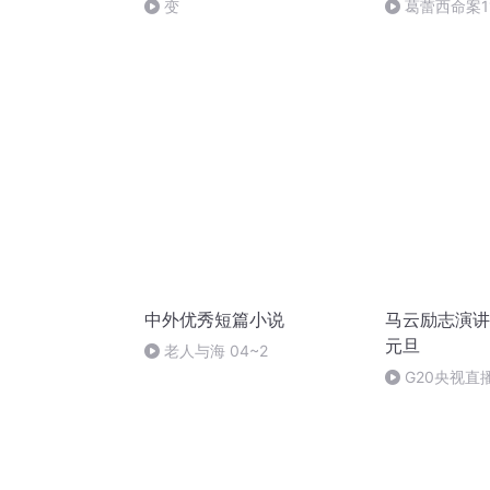
变
葛蕾西命案1
中外优秀短篇小说
马云励志演讲
元旦
老人与海 04~2
G20央视直