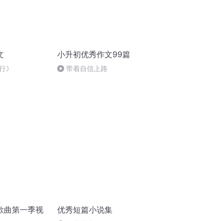
文
小升初优秀作文99篇
行》
带着自信上路
歌曲第一季视
优秀短篇小说集