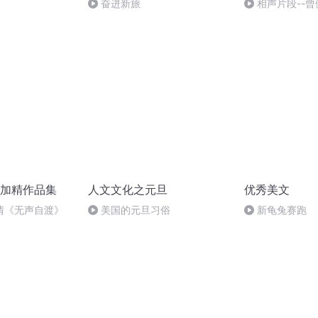
奋进新旅
相声片段--曾
加精作品集
人文文化之元旦
优秀美文
情《无声自渡》
美国的元旦习俗
新龟兔赛跑