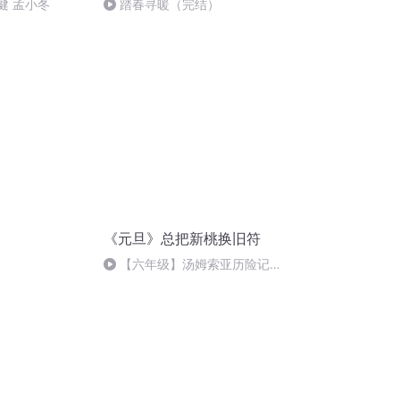
健 孟小冬
踏春寻暖（完结）
《元旦》总把新桃换旧符
【六年级】汤姆索亚历险记
（节选）