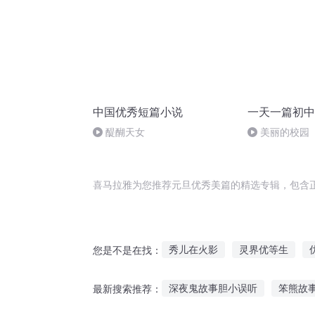
中国优秀短篇小说
一天一篇初中
醍醐天女
美丽的校园
喜马拉雅为您推荐元旦优秀美篇的精选专辑，包含
秀儿在火影
灵界优等生
您是不是在找：
夫人过于优秀八方来夺
异能
深夜鬼故事胆小误听
笨熊故
最新搜索推荐：
梦比优斯之梦比优雨传奇
我