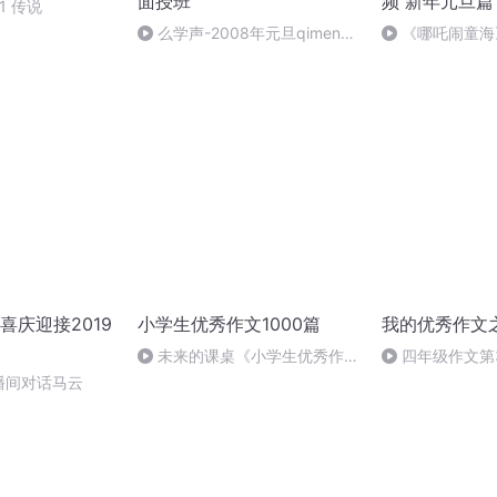
面授班
频 新年元旦篇
1 传说
么学声-2008年元旦qimen面
《哪吒闹童海
授班录像-47
哪吒》
喜庆迎接2019
小学生优秀作文1000篇
我的优秀作文
未来的课桌《小学生优秀作文
四年级作文第
1000篇》
朋友》
播间对话马云