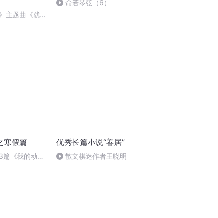
命若琴弦（6）
》主题曲《就是
之寒假篇
优秀长篇小说“善居”
3篇《我的动物
散文棋迷作者王晓明