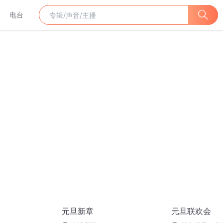
电台
元旦新章
元旦联欢会