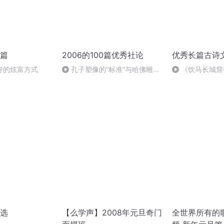
篇
2006的100篇优秀社论
优秀长篇古诗
好的炫富方式
孔子塑像的“标准”与哈佛雕像
《饮马长城窟
的“谎言”
选
【么学声】2008年元旦奇门
全世界所有的