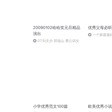
20090102哈哈笑元旦精品
优秀父母必听
演出
一个家庭最
07.刘文步 郑福山 窦公训女
小学优秀范文100篇
欧美优秀小说