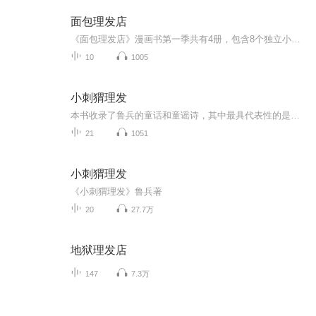
面包理发店
《面包理发店》漫画书第一季共有4册，包含8个独立小故事。故事发生在面包城，这里的居民都是各种各样的食物。 第一季以天才理发师面包托尼和善良可爱的牛奶小威为主角。比如在《面包托尼闪亮登场》中，讲述了因头太大而受尽嘲笑的纸杯蛋糕，在面包托尼的帮...
10
1005
小刺猬理发
本书收录了鲁兵的童话和童谣诗，其中最具代表性的是《浪娃娃》《小刺猬理发》《下巴上的洞洞》等。《小刺猬理发》入选教育部小学语文统编教材。他的童话谐趣机智，创作态度严谨，在单纯线性构思的大胆前提下，在情节中设置小的悬念和波澜。在一篇篇优美的...
21
1051
小刺猬理发
《小刺猬理发》鲁兵著
20
27.7万
地狱理发店
147
7.3万