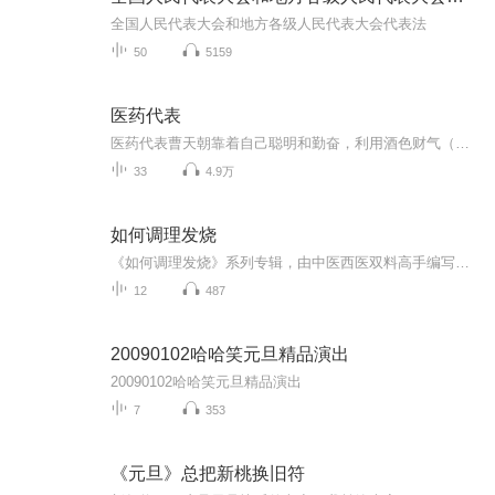
全国人民代表大会和地方各级人民代表大会代表法
50
5159
医药代表
医药代表曹天朝靠着自己聪明和勤奋，利用酒色财气（给予经销商返利，回扣和奖励等）手段，取得了骄人的医药销售业绩，晋升为北京天力公司的销售部经理，并有希望官至销售部长职位。 但由于曹天朝无心之中靠近了公司老板蒋总的情人，被贬到偏远的银城开辟新...
33
4.9万
如何调理发烧
《如何调理发烧》系列专辑，由中医西医双料高手编写，结合健康管理师专业视角，为你系统解析发烧调理。从病因、症状、治疗到预防，全面解答发烧难题。幽默风趣的语言，轻松学习发烧知识，告别发烧困扰，快来一探究竟吧！发烧不求医 健康生活
12
487
20090102哈哈笑元旦精品演出
20090102哈哈笑元旦精品演出
7
353
《元旦》总把新桃换旧符