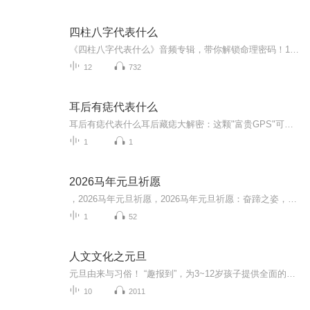
四柱八字代表什么
《四柱八字代表什么》音频专辑，带你解锁命理密码！11期内容，10期免费，干货满满，系统揭秘四柱八字背后的故事。从入门到精通，层层递进，让你秒懂八字玄机。付费期更深入剖析，深度解析，助你把握人生方向。别再纠结命运，快来听听，让四柱八字为你指点...
12
732
耳后有痣代表什么
耳后有痣代表什么耳后藏痣大解密：这颗"富贵GPS"可能正在为你导航 （开篇暴击版） 当代年轻人突然在耳后摸到一颗痣的反应，堪比哥伦布发现新大陆——先打开前置摄像头扭曲脖子三百六十度自拍，再火速冲进搜索引擎输入"耳后有痣是癌症前兆吗"，最后在...
1
1
2026马年元旦祈愿
，2026马年元旦祈愿，2026马年元旦祈愿：奋蹄之姿，赴时代之约我祈愿，2026年的中国 山河锦绣，繁荣昌盛。我祈愿，2026年的每个奋斗者，都能策马扬鞭，不负韶华。我祈愿，2026年的情感世界，温暖纯粹 情谊绵长。我祈愿，，2026年的我们，心怀热爱，向阳而...
1
52
人文文化之元旦
元旦由来与习俗！ “趣报到”，为3~12岁孩子提供全面的通识知识系列课程。让孩子广泛接触通识教育，掌握更全面的天文，历史，地理，艺术，生活及科普知识。找到兴趣，快乐成长！...
10
2011