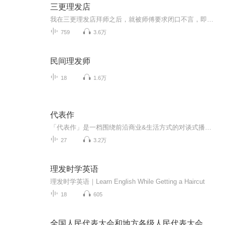
三更理发店
我在三更理发店拜师之后，就被师傅要求闭口不言，即使看到也要装作看不到，听见任何声音，自己也不要开口。但是年少的主角在半睡半醒间听见师傅让他送‘一个人’去西门，途中主角看到了‘小姑娘’，特此停下与‘小姑娘’交谈。因此惹上了不好的东西，为此...
759
3.6万
民间理发师
18
1.6万
代表作
「代表作」是一档围绕前沿商业&生活方式的对谈式播客。主播Judy每周会邀请一位在行业里“具有代表性的嘉宾”，聊聊各赛道新鲜事儿。我们相信，创业是一种生活方式，与你共同探索事业&生活的美好平衡。
27
3.2万
理发时学英语
理发时学英语｜Learn English While Getting a Haircut
18
605
全国人民代表大会和地方各级人民代表大会代表法