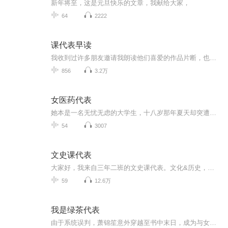
新年将至，这是元旦快乐的文章，我献给大家，
64
2222
课代表早读
我收到过许多朋友邀请我朗读他们喜爱的作品片断，也收到过朋友发来的笔记，都是绝妙好文，寓意深刻，启示世人，与时俱进。故建此《课代表早读》专辑，以尽喜马拉雅赠我《喜马课代表》荣誉称号之义务，虽届75岁耄耋之年，用声音传播真善美，吾毕生不悔！
856
3.2万
女医药代表
她本是一名无忧无虑的大学生，十八岁那年夏天却突遭变故，为了养家还债，她孤身踏上南下打工之路。面对魔鬼般的大BOSS，她如何见招拆招取而代之?面对竞争对手，她如何寻找死穴借刀杀人?在潜规则面前，她又如何谋到护身符?在商场猎杀中，她游刃有余不断创造...
54
3007
文史课代表
大家好，我来自三年二班的文史课代表。文化&历史，只要你想知道的，这里都有！ 大咖小课堂，让你和业内专家零距离； 文史课间操，让你感知身边的历史； 课后晚自习，让你get更多有趣的小知识！ 快来订阅收听吧！
59
12.6万
我是绿茶代表
由于系统误判，萧锦笙意外穿越至书中末日，成为与女主角争锋相对的恶毒女配角。作为补偿，系统赠予她五位魅力非凡的保镖。这五位保镖各具特色：一位是人蛇形态的墨紫长发男子，妖异而俊美；一位是猫耳少年，傲慢且毒舌；还有一位黑豹青年，性感和霸气侧漏...