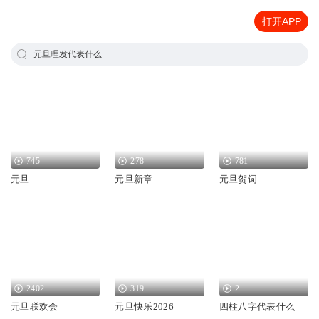
打开APP
元旦理发代表什么
745
278
781
元旦
元旦新章
元旦贺词
2402
319
2
元旦联欢会
元旦快乐2026
四柱八字代表什么