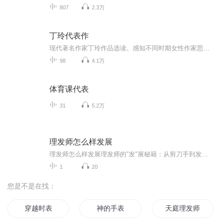
807
2.3万
丁玲代表作
现代著名作家丁玲作品选读。感知不同时期女性作家思想脉络，体会丁玲极为深刻的文学作品，了解丁玲跌宕起伏的一生。
98
4.1万
体育课代表
31
5.2万
理发师怎么样发展
理发师怎么样发展理发师的"发"展秘籍：从剪刀手到发际线守护神的修炼之路 （温馨提示：本文不含Tony老师PUA话术，不提供办卡服务，纯属中医理论指导下的头发养生小课堂） 第一关：练就"望闻问切"剪刀手 真正的高手理发如老中医把脉。观察发质相当...
1
20
您是不是在找：
穿越时表
神的手表
天庭理发师