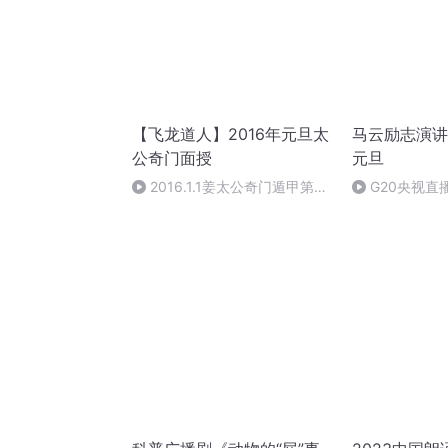
【飞龙道人】2016年元旦太
马云励志演讲
公奇门面授
元旦
2016.1.1姜太公奇门遁甲第一
G20央视直
集