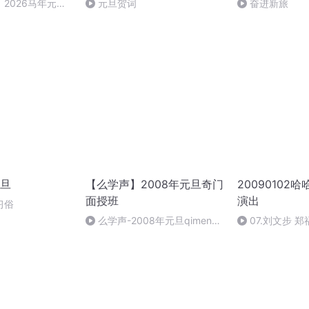
2026马年元旦
元旦贺词
奋进新旅
旦
【么学声】2008年元旦奇门
20090102
面授班
演出
习俗
么学声-2008年元旦qimen面
07.刘文步 
授班录像-47