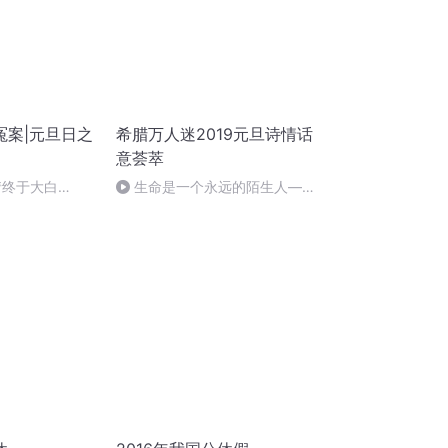
冤案|元旦日之
希腊万人迷2019元旦诗情话
意荟萃
情终于大白
生命是一个永远的陌生人——
作者：顾瑞荣，朗读：顾瑞荣