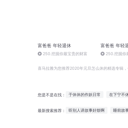
富爸爸 年轻退休
富爸爸 年轻
250.挖掘你最宝贵的财富
250.挖掘
喜马拉雅为您推荐2020年元旦怎么休的精选专辑
于休休的作妖日常
在下宁不
您是不是在找：
相公你被休了
撒旦之子
听别人讲故事好烦啊
睡前故
最新搜索推荐：
灵武双休
名为撒旦
最强
好听的故事在哪里听
听呱呱