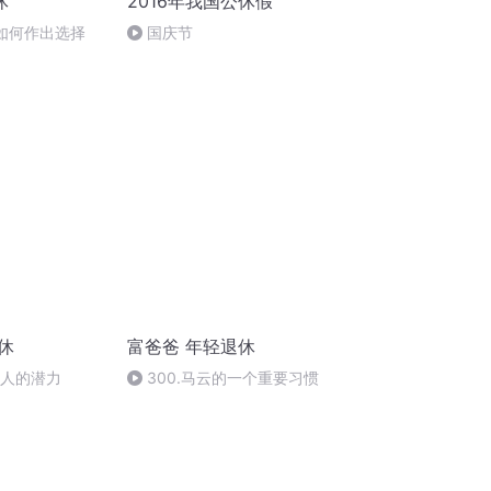
休
2016年我国公休假
纪如何作出选择
国庆节
休
富爸爸 年轻退休
掘人的潜力
300.马云的一个重要习惯