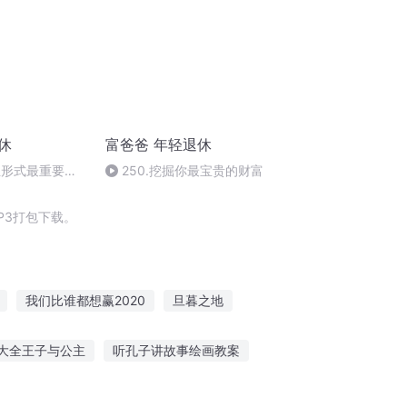
休
富爸爸 年轻退休
业形式最重要的
250.挖掘你最宝贵的财富
P3打包下载。
我们比谁都想赢2020
旦暮之地
大人
于休休的作妖日常于休休霍仲南
大全王子与公主
听孔子讲故事绘画教案
事哪个玩具好点
听故事宝宝动画视频下载