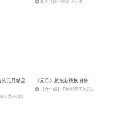
相声片段--曾健 孟小冬
哈哈笑元旦精品
《元旦》总把新桃换旧符
【六年级】汤姆索亚历险记
（节选）
郑福山 窦公训女