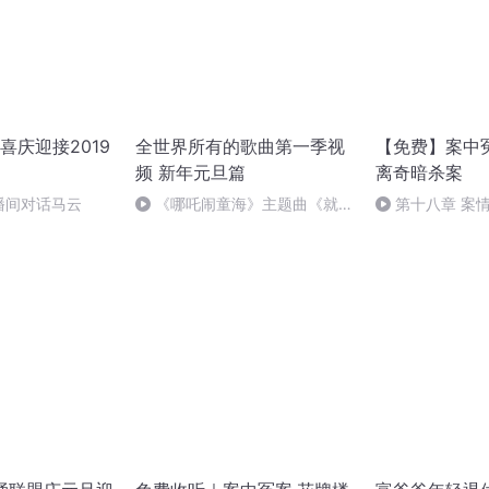
喜庆迎接2019
全世界所有的歌曲第一季视
【免费】案中
频 新年元旦篇
离奇暗杀案
播间对话马云
《哪吒闹童海》主题曲《就是
第十八章 案
哪吒》
（三）