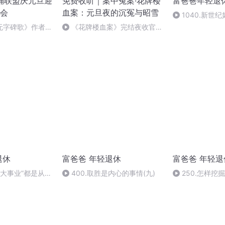
朗诵联盟庆元旦迎
免费收听｜案中冤案·花牌楼
富爸爸年轻退
会
血案：元旦夜的沉冤与昭雪
1040.新世
无字碑歌》作者：
《花牌楼血案》完结夜收官，
案中冤案终落幕！
退休
富爸爸 年轻退休
富爸爸 年轻退
的“大事业”都是从小
400.取胜是内心的事情(九)
250.怎样挖