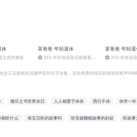
退休
富爸爸 年轻退休
富爸爸 年轻退
你最宝贵的财富
350.所有创业形式最重要的
350.所有创
都是找到对的人
都是找到对的人
，包含正品授权的连播声音和文字全集，支持免费在线试听阅读和有声书M
休
撒旦之书世界末日
人人都爱于休休
西行不休
休学一年
撒旦日记
日夜不休
魔武双休
伊旦之书
2020版叫我女王
事都听什么
有宝贝听的故事吗
听安妮睡眠故事的好处
听故事
撒旦
我的皇子休想动
叫鬼故事
7岁男孩听故事好吗
我听祖辈讲故事600
幼儿听故