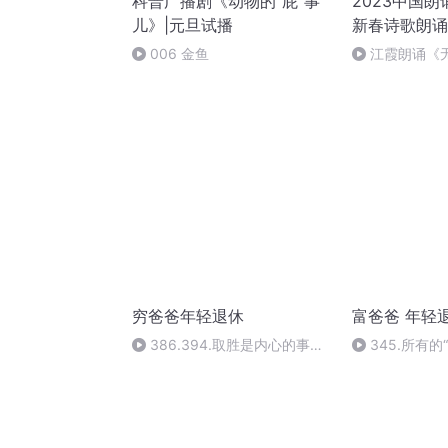
科普广播剧《动物的“屁”事
2023中国
儿》|元旦试播
新春诗歌朗诵
006 金鱼
江霞朗诵《
静水流深
穷爸爸年轻退休
富爸爸 年轻
386.394.取胜是内心的事情
345.所有
(三)
改变开始的