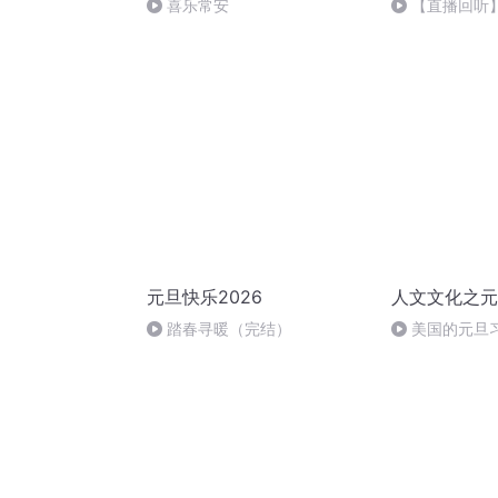
喜乐常安
【直播回听】
祈愿
元旦快乐2026
人文文化之元
踏春寻暖（完结）
美国的元旦