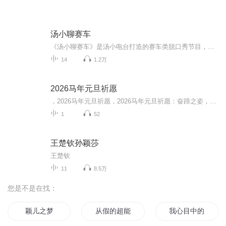
汤小聊赛车
《汤小聊赛车》是汤小电台打造的赛车类脱口秀节目，讲述关于F1、勒芒、纳斯卡等世界知名赛事的故事，不管是赛车技术、历史文化还有背后的故事，我们通通说给你来听。
14
1.2万
2026马年元旦祈愿
，2026马年元旦祈愿，2026马年元旦祈愿：奋蹄之姿，赴时代之约我祈愿，2026年的中国 山河锦绣，繁荣昌盛。我祈愿，2026年的每个奋斗者，都能策马扬鞭，不负韶华。我祈愿，2026年的情感世界，温暖纯粹 情谊绵长。我祈愿，，2026年的我们，心怀热爱，向阳而...
1
52
王楚钦孙颖莎
王楚钦
11
8.5万
您是不是在找：
颖儿之梦
从假的超能力节目开始
我心目中的修仙世