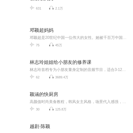
631
2.1万
邓颖超妈妈
邓颖超是20世纪中国一位伟大的女性。她被千百万中国老百姓亲切的称为“邓大姐”“邓妈妈”“邓奶奶”，他和周恩来总理相濡以沫，一生为国，毫无怨言的把自己的一生献给了中国革命和新中国建设事业。他们这些人不应该被忘记。
75
45万
林志玲姐姐给小朋友的修养课
林志玲首档专为小朋友量身定制的音频节目，适合3-12岁正在养成行为习惯的儿童，课程一共60节，包括语言、行为、情绪、心灵四个方面。通过生动活泼的故事，为孩子分享中国优秀国学文化，潜移默化传递给孩子人生哲理，帮助孩子从生活细节做起，从小养成良好...
62
3689.4万
颖涵的快厨房
高颜值时尚美食教程，韩风女主风格，场景代入感强，音乐轻快优美可欣赏性强，推崇高品质的生活方式。以美食教程为载体呈现高品质有颜值的生活方式
30
125.8万
越剧·陈颖