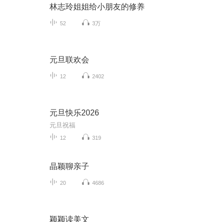
林志玲姐姐给小朋友的修养
52
3万
元旦联欢会
12
2402
元旦快乐2026
元旦祝福
12
319
晶颖聊亲子
20
4686
颖颖读美文