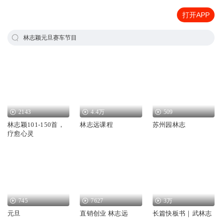
打开APP
林志颖元旦赛车节目
2143
4.4万
509
林志颖101-150首，
林志远课程
苏州园林志
疗愈心灵
745
7627
3万
元旦
直销创业 林志远
长篇快板书｜武林志