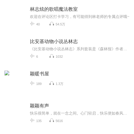
林志炫的歌唱魔法教室
欢迎在评论区打卡学习，有可能得到林老师的专属点评哦~
40
54.5万
比安基动物小说丛林志
《比安基动物小说丛林志》系列套装是《森林报》作者比安基献给小朋友的自然童话！共包括《小鹊鸭和它的三个世界》《大山猫历险记》《小老鼠比克流浪记》《小山雀的日历》《无所不知的兔子》5本，《小鹊鸭和它的三个世界》简介：小鹊鸭跟随母亲，踏遍了山山水水，经历了艰难险阻，最终明白了什么呢？外表凶悍的老猫，居然是一位善解人意、慈祥和蔼的好母亲，为什么会产生这么大的差距呢？一只瞎松鼠居然能在屋子里跑来跑去，什么也不会撞到，你能猜到是怎么回事吗？《森林报》栏目组开展了一场别开生面的体育盛会，森林中的小动物们悉数到场，最后谁能夺得冠军呢？森林中到底还有多少秘密呢
6
1032
颖暖书屋
189
1.3万
颖颖有声
快乐很简单，就在一念之间。心门轻启，快乐便如春风拂过，在眉间绽放成花。
135
5616