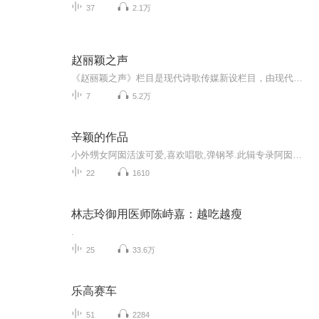
37
2.1万
赵丽颖之声
《赵丽颖之声》栏目是现代诗歌传媒新设栏目，由现代诗歌传媒朗诵团队云修收集播音，栏目宗旨：宣传赵丽颖相关故事。以现赵丽颖相关内容为主，想收听更多其它栏目之声请关注《现代诗歌传媒公众号：ychg666888, 投稿邮箱：3701909@qq.com 商务合作或团队加盟...
7
5.2万
辛颖的作品
小外甥女阿囡活泼可爱,喜欢唱歌,弹钢琴.此辑专录阿囡的作品,有喜欢她的, 请记得打赏哦.
22
1610
林志玲御用医师陈峙嘉：越吃越瘦
.
25
33.6万
乐高赛车
51
2284