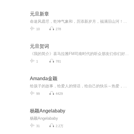
元旦新章
命途风霜尽，乾坤气象和，历添新岁月，福满旧山河！龙蛇交替，迎接全新的2025！
10
278
元旦贺词
《我的简介》喜马拉雅FM司南时代的听众朋友们你们好，首先非常感谢大家一直以来对司南时代的支持，为我们的进步提供宝贵的意见。马上我们将迎来2018年，在新的一年里我们会更加用心的给大家准备优秀的作品，2018我们一同进步。为了感谢大家长久以来的支持...
1
781
Amanda金颖
给孩子的故事，给爱人的情话，给自己的快乐～热爱，且，热衷，且，认真
99
4429
杨颖Angelababy
杨颖Angelababy
31
2.2万