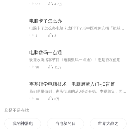
511
4.7万
电脑卡了怎么办
电脑卡了怎么办电脑卡成PPT？老中医教你几招「把脉急救术」 （开场先扎个心） 各位打工人应该都经历过这样的至暗时刻：方案做到一半屏幕突然定格，微信对话框变成电子木鱼，按住Ctrl+Alt+Del比掐人中还着急。别急着给电脑办葬礼，今天本野生老中医就...
1
8
电脑数码一点通
欢迎收听播客节目《电脑数码一点通》！您是否在使用电脑、数码产品的过程中遇到过这样那样的小问题？这些问题看起来很小，但却十分影响我们的体用体验。本播客节目由从业于垂直IT门户网站十六年的资深编辑精心打造，力争用最简单的方式让您了解和学习到各...
96
11万
零基础学电脑技术，电脑启蒙入门-扫盲篇
我们尽量做到，彻头彻底的从0基础开始。本视频集，面向对电脑零基础。适学人群：1、年龄18岁以上，初中以上学历，无需基础；2、对从事月薪过万的互联网编程工作感兴趣3、热爱学习，寻求提高自己。不认命，不认输；4、找不到好工作，想转行，寻发展的人群。...
10
5万
您是不是在找：
我的神器电脑
当电脑的日子
世界大战之电脑人