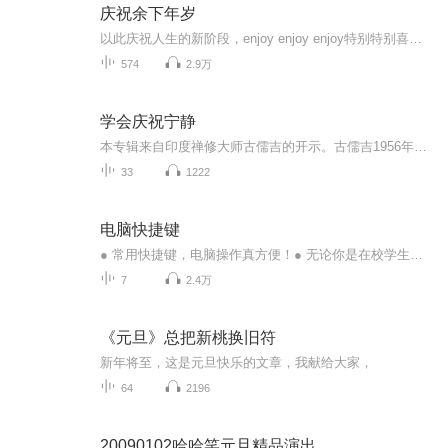
庆祝余下年岁
以此庆祝人生的新阶段，enjoy enjoy enjoy特别特别喜欢的一个单词。这是一个关于权谋、爱恨、江湖恩怨的故事；在家族内权力争斗和社会环境促成的一系列变化中，反映了主人公的家国情怀以及对平等自由的执着追求！
574
2.9万
学会庆祝宁静
本专辑来自印度禅修大师古儒吉的开示。古儒吉1956年出生在南印度班加罗尔，幼年时期即时常处于深度静心中，四岁便能背诵古老的梵文经典薄迦梵歌。十七岁取得现代科学的高等学位，并精通印度传统的吠陀科学，后又获颁印度Kuvempu大学荣誉博士学位。2006年，...
33
1222
电脑快捷键
● 常用快捷键，电脑操作真方便！● 无论你是在校学生，还是职场人士，日常电脑操作必不可少！● 如何在短时间内，提高电脑办公效率，成为别人眼中的电脑大神？● 那学习电脑快捷键，一定是你的不二之选！● 快捷键，可以让你瞬间完成屏幕截图；瞬间切换应...
7
2.4万
《元旦》总把新桃换旧符
新年将至，这是元旦快乐的文章，我献给大家，
64
2196
20090102哈哈笑元旦精品演出