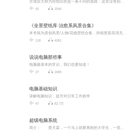
古儒吉大师为你指出的是一条不同的道路：这里没有刻板的教条，纯真是他的本性，爱是他的灵魂，欢笑是他的言语，歌唱是他的表达，宁静是他的智慧，觉知是你的斩获，狂喜是你的体验！这一切都将引领你，回归到那无比欢欣宁静的家，而那是你生生世世追寻的目...
42
1544
《全景壁纸库·治愈系风景合集》
本专辑为原创风景/人物/花植壁纸合集，持续更新高清无水印原图。喜欢的朋友可以点个关注，每天来看看换新壁纸。想要原图：关注我 → 私信回复“壁纸”，自动发送无水印原图。所有壁纸仅供个人手机/电脑使用，禁止二次售卖、冒充原创。
118
4261
说说电脑那些事
电脑最基本的常识，我们也要知道！
27
1685
电脑基础知识
讲解电脑知识，提升对日常工作效率
47
82.7万
超级电脑系统
简介： 楚天霖，一个马上就要离校的大学生，一觉醒来，发现自己脑袋里面多了一个叫做电脑管家的家伙，而一个大活人，被这电脑管家称之为电脑。 心脏是处理器，大脑是内存，四肢躯干是硬件，而各种技能和手艺，则是软件了。 看谁不顺眼？握个手把...