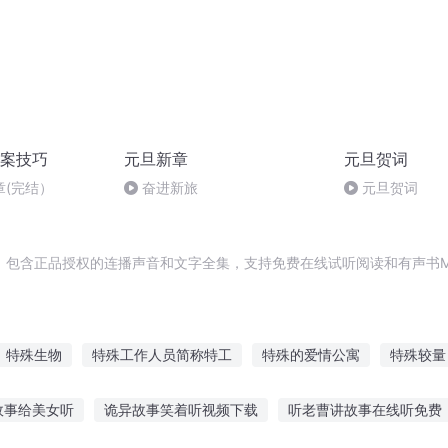
案技巧
元旦新章
元旦贺词
章(完结）
奋进新旅
元旦贺词
，包含正品授权的连播声音和文字全集，支持免费在线试听阅读和有声书M
特殊生物
特殊工作人员简称特工
特殊的爱情公寓
特殊较量
特殊案件
快穿之我有特殊的工作技巧
特殊的鞋匠
我有特殊
故事给美女听
诡异故事笑着听视频下载
听老曹讲故事在线听免费
说
一种特殊的情感