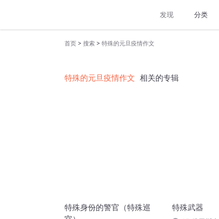
发现
分类
>
>
首页
搜索
特殊的元旦疫情作文
特殊的元旦疫情作文
相关的专辑
特殊身份的警官（特殊巡
特殊武器