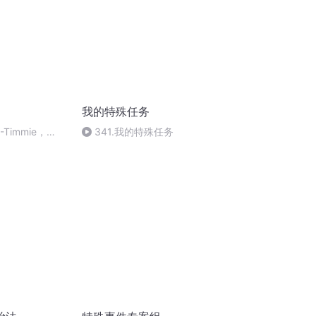
我的特殊任务
-Timmie，
341.我的特殊任务