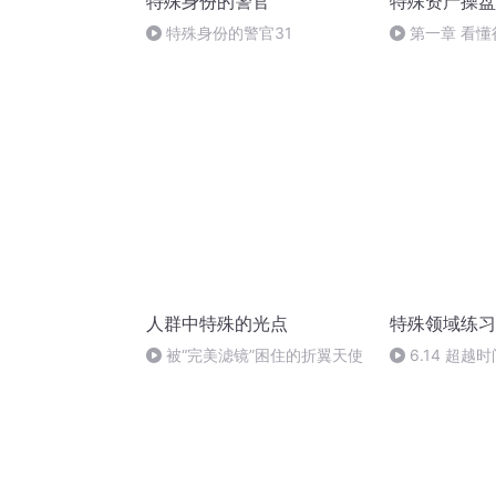
特殊身份的警官
特殊资产操盘
特殊身份的警官31
第一章 看懂
人群中特殊的光点
特殊领域练习
被“完美滤镜”困住的折翼天使
6.14 超越