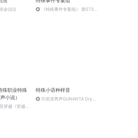
治法
特殊事件专案组
特殊诊治法
《特殊事件专案组》 第573
集(完)
特殊职业特殊
特殊小语种样音
有声小说）
印尼语男声GUNANTA Dry
Studio Sample
笑穿越《穿越远
道宠》给你不一