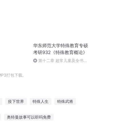
华东师范大学特殊教育专硕
考研932《特殊教育概论》
第十二章 超常儿童及全书总
结
P3打包下载。
疫下世界
特殊人生
特殊武将
的咳血技巧
末日之疫
无限之特殊轮回者
奥特曼故事可以听吗免费