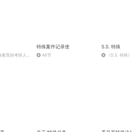
特殊案件记录使
S.S. 特殊
殊教育的考研人必
46节
《S.S. 特殊》
Dannye