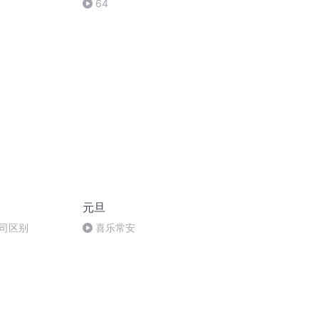
64
元旦
司区别
喜乐常安