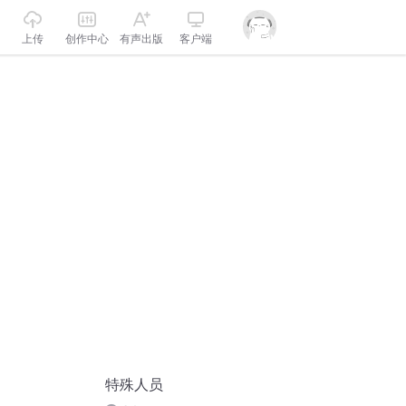
上传
创作中心
有声出版
客户端
特殊人员