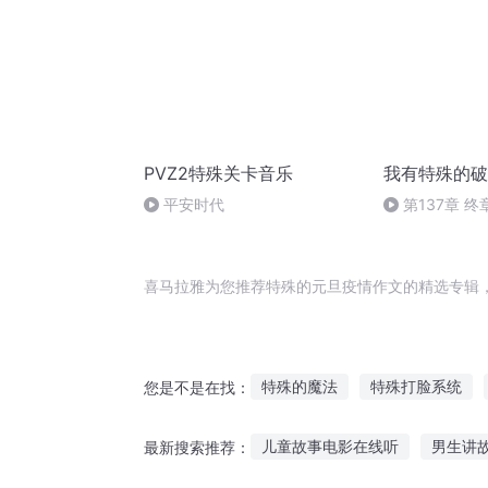
PVZ2特殊关卡音乐
我有特殊的破
平安时代
第137章 终
喜马拉雅为您推荐特殊的元旦疫情作文的精选专辑
特殊的魔法
特殊打脸系统
您是不是在找：
特殊法师
疫情无情人有情
儿童故事电影在线听
男生讲
最新搜索推荐：
特殊九处
异界的特殊勇者传