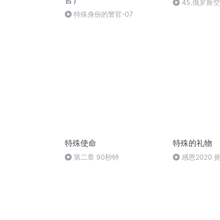
官）
45.俄罗斯
弹
特殊身份的警官-07
特殊使命
特殊的礼物
第二章 90秒钟
感恩2020 拥