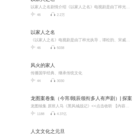
以家人之名剧情介绍《以家人之名》电视剧是由丁梓光执导，谭松韵、宋威龙领衔主演，张新成特别出演，涂松岩、孙铱、何瑞贤、安戈等主演，张晞临友情出演的青春成长治愈剧。三个没有血缘关系、在原生家庭遭遇过不同伤痛的孩子，机缘巧合下凑在一起成为了兄...
46
2.2万
以家人之名
《以家人之名》电视剧是由丁梓光执导，谭松韵、宋威龙领衔主演，张新成特别出演，涂松岩、孙铱、何瑞贤、安戈等主演，张晞临友情出演的青春成长治愈剧。三个没有血缘关系、在原生家庭遭遇过不同伤痛的孩子，机缘巧合下凑在一起成为了兄妹。大哥凌霄、二哥...
46
5038
风火的家人
传播国学经典、继承传统文化
44
3030
龙图案卷集（今宵/顾辰领衔多人有声剧）| 探案
龙图续集 原班人马《黑风城战记》<<点击收听 【内容简介】《龙图案卷集》是由耳雅根据古典名著《三侠五义》（又叫七五）改编所写的网络小说，主要讲述的是鼠（白玉堂）猫（展昭）及其七五众人、破解龙图阁内典藏古代悬案卷、以及各地州城府县送来的未破悬...
1188
4.37亿
人文文化之元旦