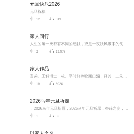
元旦快乐2026
元旦祝福
12
319
家人同行
人生的每一天都有不同的感触，或是一夜秋风带来的伤感，或是早春新芽带来的期许，愿我的分享与君共勉
2
13.5万
家人作品
吾弟。工科博士一枚。平时好吟咏顺口溜，择其一二录之，值得玩味！
19
3026
2026马年元旦祈愿
，2026马年元旦祈愿，2026马年元旦祈愿：奋蹄之姿，赴时代之约我祈愿，2026年的中国 山河锦绣，繁荣昌盛。我祈愿，2026年的每个奋斗者，都能策马扬鞭，不负韶华。我祈愿，2026年的情感世界，温暖纯粹 情谊绵长。我祈愿，，2026年的我们，心怀热爱，向阳而...
1
52
以家人之名