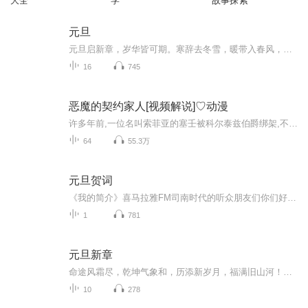
大全
学
故事探索
元旦
元旦启新章，岁华皆可期。寒辞去冬雪，暖带入春风，旧岁遗憾随烟散。愿新年有光有暖，万事顺意，岁岁胜今朝。
16
745
恶魔的契约家人[视频解说]♡动漫
许多年前,一位名叫索菲亚的塞壬被科尔泰兹伯爵绑架,不久他们的女儿阿莉亚就出生了。阿莉亚自幼过着悲惨的生活,人们为了听她唱歌会不择手段,甚至陷入疯狂。皇帝打断了阿莉亚的双腿,将她锁在皇宫深处,仅供自己享用。绝望之中她呼唤了恶魔大公巴伦塔因,巴伦塔...
64
55.3万
元旦贺词
《我的简介》喜马拉雅FM司南时代的听众朋友们你们好，首先非常感谢大家一直以来对司南时代的支持，为我们的进步提供宝贵的意见。马上我们将迎来2018年，在新的一年里我们会更加用心的给大家准备优秀的作品，2018我们一同进步。为了感谢大家长久以来的支持...
1
781
元旦新章
命途风霜尽，乾坤气象和，历添新岁月，福满旧山河！龙蛇交替，迎接全新的2025！
10
278