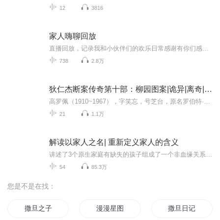
12
3816
家人嗨聊回放
直播回放，记录我和小伙伴们的欢乐日常感谢有你们感谢你们陪我一路跌跌撞撞走到这里我会坚持因为我知道背后有你们
738
2.8万
狄仁杰断案传奇第十部：柳园图案|诡异|离奇|悬疑
高罗佩（1910~1967），字笑忘，号芝台，原名罗伯特·汉斯·范古里克，百年来著名的中国通，1910年8月9日出生于荷兰扎特芬，荷兰汉学家、东方学家、外交家、翻译家、小说家。作为职业外交官，他勤奋好学，先后掌握了希腊、拉丁、英、德、法、意、西班牙、印...
21
1.1万
解读以家人之名| 重新定义家人的含义
讲述了3个原生家庭有缺失的孩子组成了一个非血缘关系的家庭，兄妹三人在成长中彼此扶持，逐渐治愈了内心的伤，与过去的自己和解，成为了更好的人。本专辑在【喜马拉雅FM】独家播出，【文倩】播讲。喜马拉雅ID:文倩同学。文倩，省电台主持人、国家一级播音...
54
85.3万
您是不是在找：
撒旦之子
漫漫星图
撒旦日记