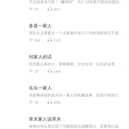
元旦由来与习俗！ “趣报到”，为3~12岁孩子提供全面的通识知识系列课程。让孩子广泛接触通识教育，掌握更全面的天文，历史，地理，艺术，生活及科普知识。找到兴趣，快乐成长！...
10
2011
多喜一家人
现实主义家庭文一个大家族中亲少三代的喜怒哀乐不是婆妈戏，没有勾心斗角和极品，描写当代中国人常见的生活问题和心理疾病以及对待亲情，爱情友情的态度，轻喜剧风，爱看家庭生活剧的小天使，可以尝试。多喜有5个孩子，是4个妈生的。他得了重病的时候，觉得自家的亲情出了问题，所以在他生命最后阶段，想把五个孩子都召集到一起来住一年，结果愿望还没实现，就因意外去世了，小说主要写这5个孩子集中在一起住的这一段时间发生的大大小小的冲突，有欢乐有悲伤，有喜剧也有悲剧。
515
2.4万
对家人的话
经历那么多的人，聚聚散散，分分合合，以后还会有。但是，要记得最后留下的永远是我的小可爱。在我最窝囊和无助的时候，能够懂我，耐心地和我说话，并且用真实的情感安慰我的人。
15
1359
乐乐一家人
本故事讲述的是乐乐一家人的有趣故事。欢迎小朋友们来关注哦！！！
40
4246
草木家人说草木
身体任何位置出现了问题都是在提醒我们，是要我们改变日常不良的吃喝拉撒睡的坏习惯，是让我们改变不正确的对人对事的观念，是让我们改变心性！所以医者易也！是要引导患者修心养性，再用相应的方法才能真正的帮助到其恢复自愈力！生病是一场心行的过程，修对了修好了，人生还是坦途！修错了修坏了，人生逆转就难了！患者来看病！医者给看病，所以病是看的，是发现问题所在的，不是治的，真正治疗身体的是身体本身的智慧，即身体的自愈力！医者是使者，是推车的人……生病就是一场心灵的修...