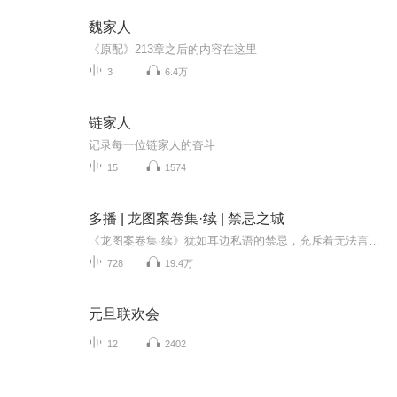
魏家人
《原配》213章之后的内容在这里
3
6.4万
链家人
记录每一位链家人的奋斗
15
1574
多播 | 龙图案卷集·续 | 禁忌之城
《龙图案卷集·续》犹如耳边私语的禁忌，充斥着无法言说的城市奇谋。在这部作品中，现实与离奇交织，令人背脊发凉的悬疑情节层层叠叠。深夜的街头，阴影中隐藏着不为人知的秘密；人物的命运在离奇事件中交织，每一页都是一个无法预测的陷阱。扑朔迷离的线...
728
19.4万
元旦联欢会
12
2402