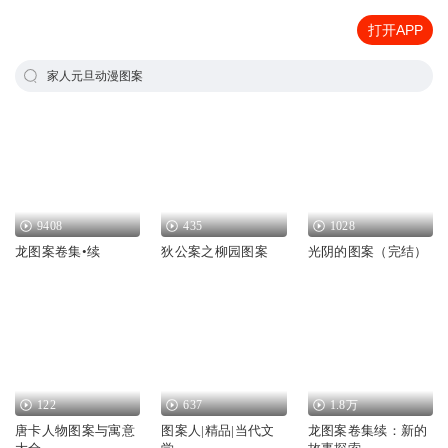
打开APP
家人元旦动漫图案
9408
435
1028
龙图案卷集•续
狄公案之柳园图案
光阴的图案（完结）
122
637
1.8万
唐卡人物图案与寓意
图案人|精品|当代文
龙图案卷集续：新的