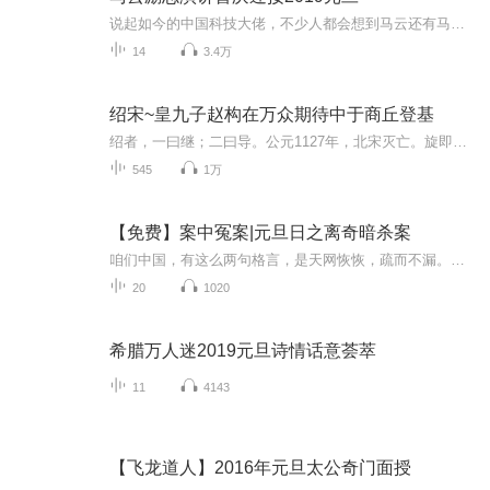
说起如今的中国科技大佬，不少人都会想到马云还有马化腾等人。尤其是马云，关于科技这一方面也是有投资不小的。可能很多人都还将阿里巴巴和马云定位在电商上，其实阿里巴巴早就变成了一个多元化的企业了。而且，在人工智能这一方面，马云可是有不少的成就...
14
3.4万
绍宋~皇九子赵构在万众期待中于商丘登基
绍者，一曰继；二曰导。公元1127年，北宋灭亡。旋即，皇九子赵构在万众期待中于商丘登基，继承宋统，改元建炎。然而，三个月内，李纲罢相，陈东被杀，岳飞被驱逐出军，宗泽被遗弃东京，河北抗金布置被全面裁撤
545
1万
【免费】案中冤案|元旦日之离奇暗杀案
咱们中国，有这么两句格言，是天网恢恢，疏而不漏。这两句话中，所含的意义，就是言其人要作了恶事，纵然一时侥幸，能够逃出法网，但是叶落归根，依然逃不出天网去。所谓人间私语，天闻若雷，暗室亏心，神目如电，少不得默默中有个道理，总会有报应临头的...
20
1020
希腊万人迷2019元旦诗情话意荟萃
11
4143
【飞龙道人】2016年元旦太公奇门面授