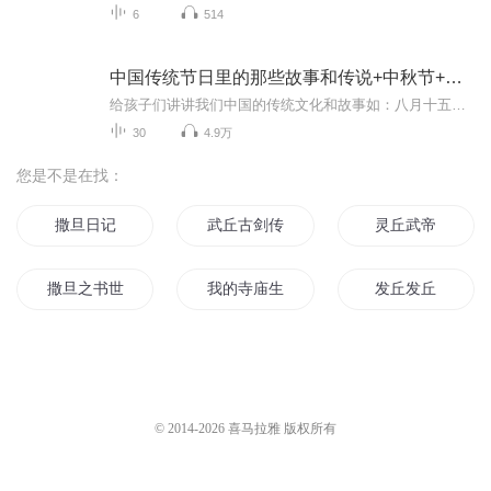
6
514
中国传统节日里的那些故事和传说+中秋节+元旦春节等
给孩子们讲讲我们中国的传统文化和故事如：八月十五的由来中秋节的来历八月十五中秋节的各种风俗习惯传说故事各地的风俗习惯随着时节的变化，我们来讲每个节气及假期的有趣故事
30
4.9万
您是不是在找：
撒旦日记
武丘古剑传奇
灵丘武帝
撒旦之书世界末日
我的寺庙生活
发丘发丘
重生之庙堂
旦暮之地
名为撒旦
最强撒旦
亡灵神庙
撒旦之子
© 2014-
2026
喜马拉雅 版权所有
神庙世界
青春的庙
十四太子庙