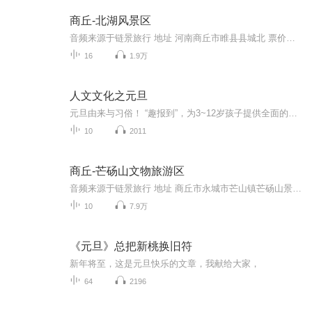
商丘-北湖风景区
音频来源于链景旅行 地址 河南商丘市睢县县城北 票价描述 暂无 开放时间 全天 乘车信息 暂无
16
1.9万
人文文化之元旦
元旦由来与习俗！ “趣报到”，为3~12岁孩子提供全面的通识知识系列课程。让孩子广泛接触通识教育，掌握更全面的天文，历史，地理，艺术，生活及科普知识。找到兴趣，快乐成长！...
10
2011
商丘-芒砀山文物旅游区
音频来源于链景旅行 地址 商丘市永城市芒山镇芒砀山景区 票价描述 汉梁孝王墓门票:20元汉梁孝王王后墓门票:25元柿园汉墓门票:20元汉高祖刘邦斩蛇碑门票:20元文庙门票:15元陈胜墓门票:15元 开放时间 全天开放 乘车信息 芒砀山交通十分便利，东距徐州约80公...
10
7.9万
《元旦》总把新桃换旧符
新年将至，这是元旦快乐的文章，我献给大家，
64
2196