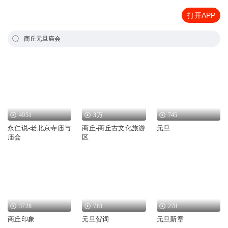
打开APP
商丘元旦庙会
4951
3万
745
永仁说-老北京寺庙与
商丘-商丘古文化旅游
元旦
庙会
区
3728
781
278
商丘印象
元旦贺词
元旦新章