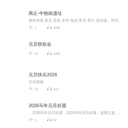
商丘-牛牧岗遗址
票价详情 暂无 适宜 全年 电话 暂无 简介 您知道，开封是一个历史悠久的城市，所以在这里有很多的古遗址，牛牧岗遗址就是其中的一个。牛牧岗遗址很大，东西长约100米，南北宽约120米，总面积1.2万平方米。延续时间长，时代涵盖属于新石器时代的仰韶文化、...
1
2220
元旦联欢会
12
2402
元旦快乐2026
元旦祝福
12
319
2026马年元旦祈愿
，2026马年元旦祈愿，2026马年元旦祈愿：奋蹄之姿，赴时代之约我祈愿，2026年的中国 山河锦绣，繁荣昌盛。我祈愿，2026年的每个奋斗者，都能策马扬鞭，不负韶华。我祈愿，2026年的情感世界，温暖纯粹 情谊绵长。我祈愿，，2026年的我们，心怀热爱，向阳而...
1
52