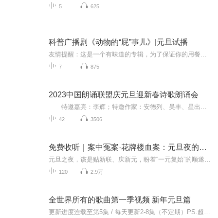
5
625
科普广播剧《动物的“屁”事儿》|元旦试播
友情提醒：这是一个有味道的专辑，为了保证你的用餐心情，请不要在进食时收听！《动物的“屁”事儿》 作者: [美] 尼克·卡鲁索 ／ [英] 达尼·拉巴奥蒂 著， [美] 伊桑·科贾克 绘图，王佩、王双语 译猫会放屁，它们的屁臭得很。章鱼虽然不放屁，但可...
7
875
2023中国朗诵联盟庆元旦迎新春诗歌朗诵会
特邀嘉宾：李辉；特邀作家：安德列、吴丰、星出而作、静水流深；总策划：凤雏生；总监制：静心；总导演：化虹；执行总监：莺子；主持人：静心、化虹
42
3506
免费收听｜案中冤案·花牌楼血案：元旦夜的沉冤与昭雪
元旦之夜，该是贴新联、庆新元，盼着“一元复始”的顺遂时刻。南京花牌楼自古繁华，红灯笼映着沿街商铺，爆竹声里裹着市井欢腾，本是辞旧迎新的太平夜。金陵城的元旦，本该是张灯结彩、人声鼎沸，可偏有鲜血溅碎年光，无名尸横亘街头，惊破了两江总督治下...
120
2.9万
全世界所有的歌曲第一季视频 新年元旦篇
更新进度连载至第5集 / 每天更新2-8集（不定期）PS.超级无敌好听！作者的话动感！动感！一起动感！订阅专辑就一起动感！动感！动感！动感！动感！副标题动感-歌曲的旅程计划只会出超好听的歌曲！永远出新的歌曲，很好听的歌曲让你们听的过瘾，把你听的兴奋...