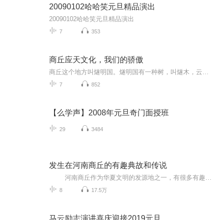
20090102哈哈笑元旦精品演出
20090102哈哈笑元旦精品演出
7
353
商丘应天文化，我们的骄傲
商丘这个地方叫燧明国。燧明国有一种树，叫燧木，云雾在树枝间出没升腾。有种叫猫头鹰的鸟，常用嘴去啄击燧木，燧木就发出灿烂的火花和火光。有位圣人从中受到启发，便折下燧木枝用燧木枝钻燧木，终于生出了火 。商丘有古老的故事，悠久的文化。
7
852
【么学声】2008年元旦奇门面授班
29
3484
发生在河南商丘的有趣典故和传说
河南商丘作为华夏文明的发源地之一，有很多有趣而又神秘的古老传说。“商丘”名字的由来、发生在这里的历史故事、成语等等，每一个都让我们深深感知文明的魅力和这座老城的深沉底蕴。她的沧桑、她的从容、她的曾经汇聚了现在斑驳依旧，伫立在...
8
17.5万
马云励志演讲喜庆迎接2019元旦