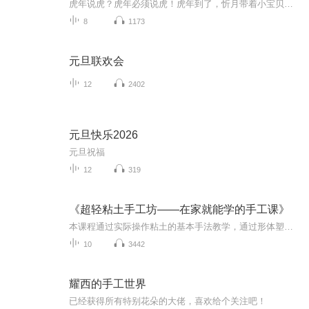
虎年说虎？虎年必须说虎！虎年到了，忻月带着小宝贝和大家一起聊聊和“虎”有关的知识吧！“虎”的象征意义，和“虎”有关的传说，“虎”姓的历史，“虎”和十二生肖的关系，“虎”的年画和表情包，“虎”和二十四节气有关的知识，和“虎”有关的服饰，和...
8
1173
元旦联欢会
12
2402
元旦快乐2026
元旦祝福
12
319
《超轻粘土手工坊——在家就能学的手工课》
本课程通过实际操作粘土的基本手法教学，通过形体塑造，比例协调，培养孩子的立体空间思维、量变的感知，学习长短、大小、粗细、多少等数学问题。通过用基础颜色混合，变换出多种多样的色彩，不同色彩的搭配，不同形体的组合，启蒙孩子的设计能力，思考能...
10
3442
耀西的手工世界
已经获得所有特别花朵的大佬，喜欢给个关注吧！