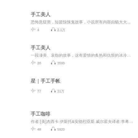
手工美人
恐怖悬疑类，短篇惊悚鬼故事，小说所有内容由貓大大独自录制完成。
4
2.1万
手工美人
一段凄美、哀怨的故事，这有爱情的炙热和仇恨的冰冷。一张婚礼请柬引出一起阵年凶案的回忆。展颜，是个美丽的女子，曾经令他梦牵魂绕令他爱不释手的已经逝去的女孩，意外地成了最要好朋友的妻子？待产的妹妹总是噩运连连，这是为什么？自己新结识的女友又...
28
3599
星｜手工手帐
77
31万
手工咖啡
作者:[美]杰西卡.伊斯托&安德烈亚斯.威尔霍夫译者:李粤梅这是一本全面而系统讲解咖啡冲煮的实用指南。从基础知识、冲煮器具、原产地、购买咖啡、品鉴风味及冲煮方法六个方面，系统讲解了关于咖啡的实用知识。为咖啡入门者和渴望进阶者提供了大量新鲜的实用...
48
5920