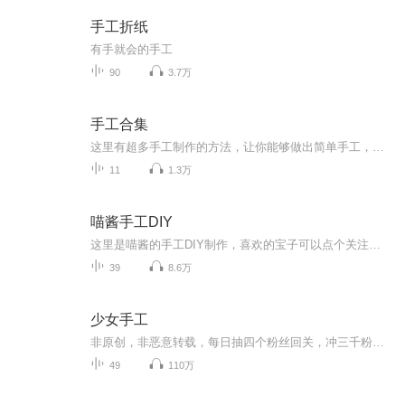
手工折纸
有手就会的手工
90
3.7万
手工合集
这里有超多手工制作的方法，让你能够做出简单手工，都是一些漂亮的，可以拿来送朋友
11
1.3万
喵酱手工DIY
这里是喵酱的手工DIY制作，喜欢的宝子可以点个关注，订阅支持一波哦，谢谢啦
39
8.6万
少女手工
非原创，非恶意转载，每日抽四个粉丝回关，冲三千粉麻烦帮个忙，鞋鞋️️
49
110万