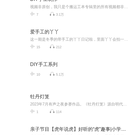
视频非原创，我只是个搬运工本专辑里的所有视频都非原创哦～手工DIY教程，制作出可爱的手工作品～希望大家喜欢这个专辑 谢谢大家的支持！
7
3.1万
爱手工的丫丫
这一期是冬季的带手工的丫丫日记啦，里面丫丫会拍一些关于手工的内容，让我们一起见证手工给我们带来的快乐吧
15
212
DIY手工系列
10
5.1万
牡丹灯笼
2023年7月有声之夜参赛作品。《牡丹灯笼》源自明代瞿佑《剪灯新话》里的一个小故事，原名《牡丹灯记》。这个故事流传到日本被多次改编，成为日本三大恐怖故事之一，在岛国家喻户晓。但是在原著国中国，这个故事却鲜为人知。我想借有声之夜赛事将这个耐人寻...
1
114
亲子节目【虎年说虎】好听的“虎”趣事|小学生必听