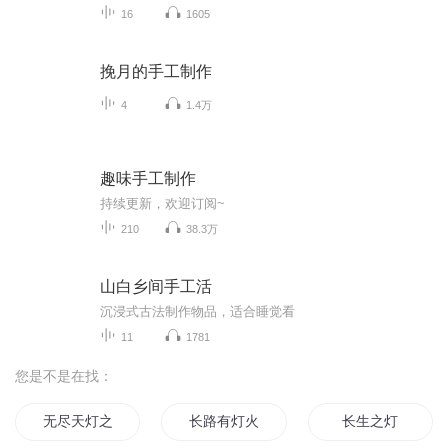
16
1605
挽月的手工制作
4
1.4万
趣味手工制作
持续更新，欢迎订阅~
210
38.3万
山白乡间手工活
沉浸式古法制作物品，适合睡觉看
11
1781
您是不是在找：
无尽天灯之神战
长路有灯火
长生之灯