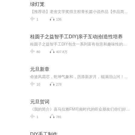
绿灯笼
【推荐语】老舍文学奖得主程青长篇小说作品【作品简介】这是一个“北漂”女子的生存故事，在混沌之中，她将感情和生存缠杂在一起，挣扎求生，在情感与利益的博弈中，她始终在找寻自我的意义……【作者简介】程青：毕业于南京大学中文系，现供职新华社，中国作家协会会员。出版有长篇小说《回声》《天使》《最温暖的寒夜》《发烧》《成人游戏》《恋爱课》《织网的蜘蛛》《美女作家》《月亮上的家》，小说集《十周岁》《上海夜色下的36小时》《今晚吃烧烤》和散文集《暗自的花朵》等。曾获老舍文学奖。 <...
1
136
桂圆子之益智手工DIY|亲子互动|创造性培养
桂圆子之益智手工DIY包含一系列富有创意和趣味性的手工DIY活动，旨在通过动手实践来培养观众的创造力、想象力和解决问题的能力。欢迎来到桂圆子手作小课堂，开启一趟智慧与创意的旅程。与桂圆子姐姐和小鹿姐姐一起玩转创意手工，解锁更多事物可能性。
80
407.8万
元旦新章
命途风霜尽，乾坤气象和，历添新岁月，福满旧山河！龙蛇交替，迎接全新的2025！
10
278
元旦贺词
《我的简介》喜马拉雅FM司南时代的听众朋友们你们好，首先非常感谢大家一直以来对司南时代的支持，为我们的进步提供宝贵的意见。马上我们将迎来2018年，在新的一年里我们会更加用心的给大家准备优秀的作品，2018我们一同进步。为了感谢大家长久以来的支持...
1
781
DIY手工制作