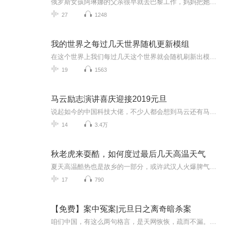
俄罗斯女孩阿琳娜的父亲很早就去巴黎工作，妈妈把她送到学校，但她并不喜欢这里的塔季扬娜老师。后来她遇到了玛尔秀姆老师，开启了快乐的校园生活。
27
1248
我的世界之每过几天世界随机更新模组
在这个世界上我们每过几天这个世界就会随机刷新出模组在这样的世界里我们能生存下去吗？
19
1563
马云励志演讲喜庆迎接2019元旦
说起如今的中国科技大佬，不少人都会想到马云还有马化腾等人。尤其是马云，关于科技这一方面也是有投资不小的。可能很多人都还将阿里巴巴和马云定位在电商上，其实阿里巴巴早就变成了一个多元化的企业了。而且，在人工智能这一方面，马云可是有不少的成就...
14
3.4万
秋老虎来耍酷，如何度过最后几天高温天气
夏天高温酷热也是故乡的一部分，或许武汉人火爆脾气也与此有关。请听一下声音里的清凉和安静���
17
790
【免费】案中冤案|元旦日之离奇暗杀案
咱们中国，有这么两句格言，是天网恢恢，疏而不漏。这两句话中，所含的意义，就是言其人要作了恶事，纵然一时侥幸，能够逃出法网，但是叶落归根，依然逃不出天网去。所谓人间私语，天闻若雷，暗室亏心，神目如电，少不得默默中有个道理，总会有报应临头的...