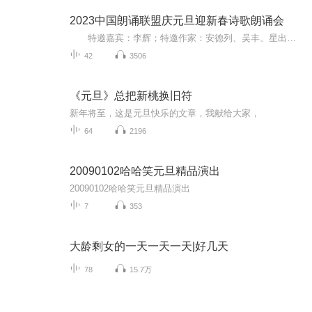
2023中国朗诵联盟庆元旦迎新春诗歌朗诵会
特邀嘉宾：李辉；特邀作家：安德列、吴丰、星出而作、静水流深；总策划：凤雏生；总监制：静心；总导演：化虹；执行总监：莺子；主持人：静心、化虹
42
3506
《元旦》总把新桃换旧符
新年将至，这是元旦快乐的文章，我献给大家，
64
2196
20090102哈哈笑元旦精品演出
20090102哈哈笑元旦精品演出
7
353
大龄剩女的一天一天一天|好几天
78
15.7万