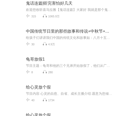
鬼话连篇|听完害怕好几天
欢迎您收听喜马拉雅【鬼话连篇】大家好 我就是那个鬼话连篇的男人 这里的故事 男人听了不孤单 女人听了想往你怀里钻 小孩听完不敢把厕所上 单身听了寻新欢 这里有人类道德的沦丧 有迷失人性的鬼怪复仇 有充满怨气鬼屋惊魂 有感人泪下的孽缘未了 有白狐拜月 有黄狼讨封 有奇人异事 有风花雪月 有变态杀手 有灵异怪诞 有道貌岸然是食人恶魔 有邋遢猥琐的降妖道人 一双红色的高跟鞋 一个白领的偷窥癖 一位神秘的巫族后裔 一幢鬼气冲天的医院 人在东北也能中降头 黑山老妖也有情 厕所里面有只手 水泥墙里藏男友 末班司机遇见鬼 深夜加班最惊魂 你的邻居可能不是人 结婚女友她是鬼 爱上尸体是谁的错 养了小鬼能转运 木匠师傅不能惹 千年古尸化旱魃 精神失常测未来 停尸房里烤肉串 老板家里吃婴孩 。。。惊悚 恐怖 灵异 怪诞 民间异闻 上古传说 深山奇人 都市异能 尽在【鬼话连篇】 ps：多给主播点关注 免费故事听到吐~
315
1065.9万
中国传统节日里的那些故事和传说+中秋节+元旦春节等
给孩子们讲讲我们中国的传统文化和故事如：八月十五的由来中秋节的来历八月十五中秋节的各种风俗习惯传说故事各地的风俗习惯随着时节的变化，我们来讲每个节气及假期的有趣故事
30
4.9万
龟哥放假1
节目主题：龟哥和他的三个兄弟开始放假了，他们从广州回来之后正式开始了寒假生活，他们有很多作业，每天都挺充实。拉布布和企鹅也很喜欢放假，因为有大量时间可以和跟龟哥一起玩。
8
280
给心灵放个假
节目内容:心灵的自愈、自省、成长主播介绍:愿意为您倾情沟通，竭诚为您服务交流。适合人群:所有为生活而打拼的人你将收获:治愈心灵，拒绝精神内耗。
40
1734
给心灵放个假