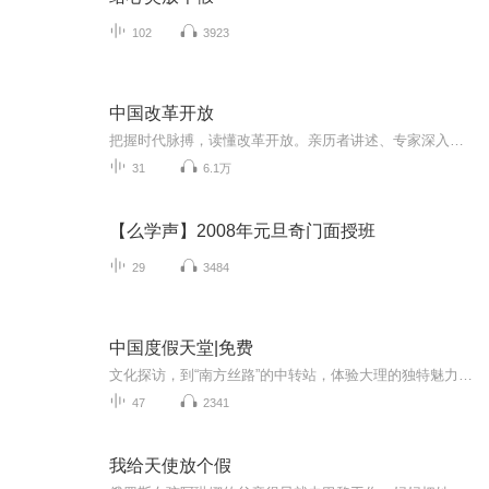
102
3923
中国改革开放
把握时代脉搏，读懂改革开放。亲历者讲述、专家深入解读，一起来听改革开放辉煌成就，体味中国沧桑巨变。跨进新时代，砥砺前行再出发，共同见证全面深化改革进程。
31
6.1万
【么学声】2008年元旦奇门面授班
29
3484
中国度假天堂|免费
文化探访，到“南方丝路”的中转站，体验大理的独特魅力；去美丽的北国之滨，感受青岛海风的万种风情；到西北的边疆，领略沙漠的浩瀚与豪放......
47
2341
我给天使放个假