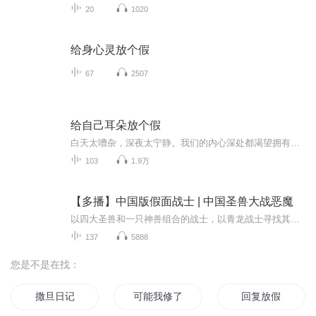
20
1020
给身心灵放个假
67
2507
给自己耳朵放个假
白天太嘈杂，深夜太宁静。我们的内心深处都渴望拥有只属于自己的温馨港湾，累的时候就停泊一下，喝几口香茗，会几个好友。呆够了就扬帆起航，怀揣着梦想上路，心无旁骛游遍内心的诗和远方。我愿意做你温馨的港湾，那么你愿意在我这里停留下，哪怕一分钟也好。
103
1.9万
【多播】中国版假面战士 | 中国圣兽大战恶魔
以四大圣兽和一只神兽组合的战士，以青龙战士寻找其他圣兽战士的过程中，去接触战士们的感情，生活，和遇到困难的精神，我们要励志，那就要从青少年时期抓起！跟我进入圣兽战士，让中国的英雄传遍大陆的每一个角落！
137
5888
您是不是在找：
撒旦日记
可能我修了个假真
回复放假