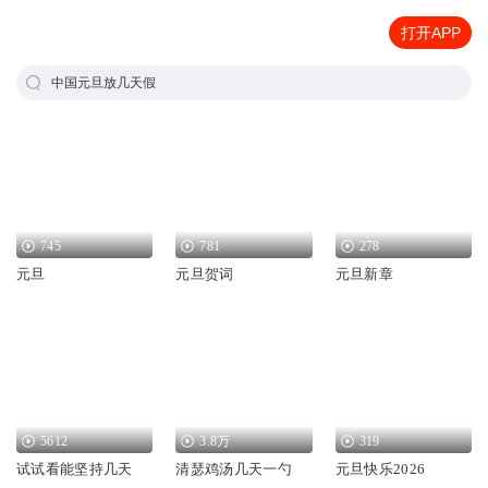
打开APP
中国元旦放几天假
745
781
278
元旦
元旦贺词
元旦新章
5612
3.8万
319
试试看能坚持几天
清瑟鸡汤几天一勺
元旦快乐2026