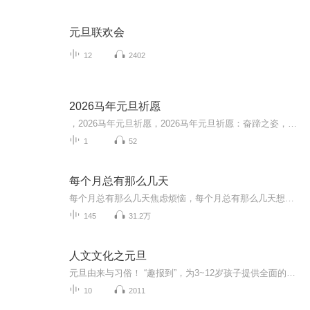
元旦联欢会
12
2402
2026马年元旦祈愿
，2026马年元旦祈愿，2026马年元旦祈愿：奋蹄之姿，赴时代之约我祈愿，2026年的中国 山河锦绣，繁荣昌盛。我祈愿，2026年的每个奋斗者，都能策马扬鞭，不负韶华。我祈愿，2026年的情感世界，温暖纯粹 情谊绵长。我祈愿，，2026年的我们，心怀热爱，向阳而...
1
52
每个月总有那么几天
每个月总有那么几天焦虑烦恼，每个月总有那么几天想八卦吐槽。「每个月总有那么几天」关注泛文娱话题，关注烟火人生。谈笑风生间有态度，嬉笑怒骂中见众生。商务及入社群，请＋小助手微信：mgyzynmyt
145
31.2万
人文文化之元旦
元旦由来与习俗！ “趣报到”，为3~12岁孩子提供全面的通识知识系列课程。让孩子广泛接触通识教育，掌握更全面的天文，历史，地理，艺术，生活及科普知识。找到兴趣，快乐成长！...
10
2011