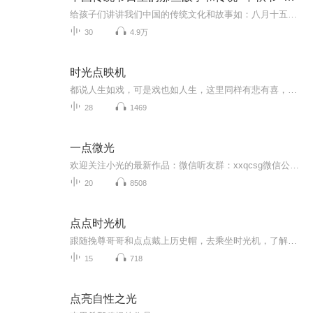
给孩子们讲讲我们中国的传统文化和故事如：八月十五的由来中秋节的来历八月十五中秋节的各种风俗习惯传说故事各地的风俗习惯随着时节的变化，我们来讲每个节气及假期的有趣故事
30
4.9万
时光点映机
都说人生如戏，可是戏也如人生，这里同样有悲有喜，有人生的大起大落，有魂断蓝桥的悲情，有阿甘正传的坚持，有你们也有我们的相似故事。或许你也曾对某个情节念念不忘过，或许你也会为某个人物魂牵梦绕过，再或许，还有那么一部电影对你的整个人生都有着一种说不出的意义。每一部经典都值得被再次温读，每一个片段都应当去细细领悟。不错过那些必须遇到的人，也不能放过那些值得去看的电影。每周四下午18:30，相约FM76.5，相约《时光点映机》，让我们用声音去讲述光与影的故事，让我们一起陪你走进那个不一样的世界去感受那些故事的背后意义。希望光阴荏苒，光影变换，依旧岁月安好。缩影的人生，等待你的参与。
28
1469
一点微光
欢迎关注小光的最新作品：微信听友群：xxqcsg微信公众号“阁楼上的小光”愿你尘心不起，世虑无忧不负这世间无限春光清溪浅水行舟；微雨竹窗夜话；暑至临溪濯足；雨后登楼看山；柳阴堤畔闲行；花坞樽前微笑；隔江山寺闻钟；月下东邻吹萧；晨兴半炷茗香；午...
20
8508
点点时光机
跟随挽尊哥哥和点点戴上历史帽，去乘坐时光机，了解中华上下5000年的历史。从神话时期到到青铜器时期，再到秦汉大帝时期，最后是唐宋元明清，直到近现代，知道发生了哪些趣味的故事吗？去和挽尊哥哥点点一起了解吧
15
718
点亮自性之光