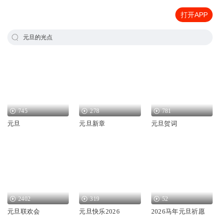
打开APP
元旦的光点
745
278
781
元旦
元旦新章
元旦贺词
2402
319
52
元旦联欢会
元旦快乐2026
2026马年元旦祈愿