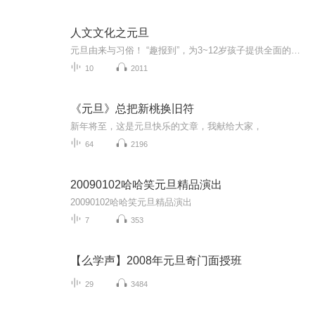
人文文化之元旦
元旦由来与习俗！ “趣报到”，为3~12岁孩子提供全面的通识知识系列课程。让孩子广泛接触通识教育，掌握更全面的天文，历史，地理，艺术，生活及科普知识。找到兴趣，快乐成长！...
10
2011
《元旦》总把新桃换旧符
新年将至，这是元旦快乐的文章，我献给大家，
64
2196
20090102哈哈笑元旦精品演出
20090102哈哈笑元旦精品演出
7
353
【么学声】2008年元旦奇门面授班
29
3484