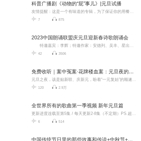
科普广播剧《动物的“屁”事儿》|元旦试播
友情提醒：这是一个有味道的专辑，为了保证你的用餐心情，请不要在进食时收听！《动物的“屁”事儿》 作者: [美] 尼克·卡鲁索 ／ [英] 达尼·拉巴奥蒂 著， [美] 伊桑·科贾克 绘图，王佩、王双语 译猫会放屁，它们的屁臭得很。章鱼虽然不放屁，但可...
7
875
2023中国朗诵联盟庆元旦迎新春诗歌朗诵会
特邀嘉宾：李辉；特邀作家：安德列、吴丰、星出而作、静水流深；总策划：凤雏生；总监制：静心；总导演：化虹；执行总监：莺子；主持人：静心、化虹
42
3506
免费收听｜案中冤案·花牌楼血案：元旦夜的沉冤与昭雪
元旦之夜，该是贴新联、庆新元，盼着“一元复始”的顺遂时刻。南京花牌楼自古繁华，红灯笼映着沿街商铺，爆竹声里裹着市井欢腾，本是辞旧迎新的太平夜。金陵城的元旦，本该是张灯结彩、人声鼎沸，可偏有鲜血溅碎年光，无名尸横亘街头，惊破了两江总督治下...
120
2.9万
全世界所有的歌曲第一季视频 新年元旦篇
更新进度连载至第5集 / 每天更新2-8集（不定期）PS.超级无敌好听！作者的话动感！动感！一起动感！订阅专辑就一起动感！动感！动感！动感！动感！副标题动感-歌曲的旅程计划只会出超好听的歌曲！永远出新的歌曲，很好听的歌曲让你们听的过瘾，把你听的兴奋...
6
514
中国传统节日里的那些故事和传说+中秋节+元旦春节等