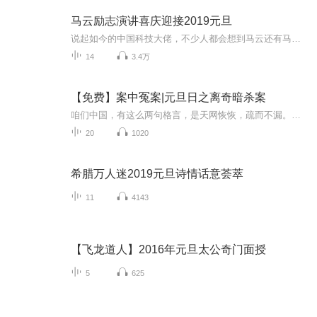
马云励志演讲喜庆迎接2019元旦
说起如今的中国科技大佬，不少人都会想到马云还有马化腾等人。尤其是马云，关于科技这一方面也是有投资不小的。可能很多人都还将阿里巴巴和马云定位在电商上，其实阿里巴巴早就变成了一个多元化的企业了。而且，在人工智能这一方面，马云可是有不少的成就...
14
3.4万
【免费】案中冤案|元旦日之离奇暗杀案
咱们中国，有这么两句格言，是天网恢恢，疏而不漏。这两句话中，所含的意义，就是言其人要作了恶事，纵然一时侥幸，能够逃出法网，但是叶落归根，依然逃不出天网去。所谓人间私语，天闻若雷，暗室亏心，神目如电，少不得默默中有个道理，总会有报应临头的...
20
1020
希腊万人迷2019元旦诗情话意荟萃
11
4143
【飞龙道人】2016年元旦太公奇门面授
5
625