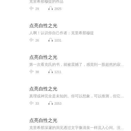
克里希那穆提的作品
29
2825
点亮自性之光
人啊！认识你自己作者：克里希那穆提
26
1031
点亮自性之光
第一次看克氏的书，就被震撼了，感觉到一股超然的寂静笼罩着自己。从此再也无法抗拒。他的专注，逻辑的严密、词语的优美，他的平等，热情，时刻都在教诲和激励着我。希望能够通过声音传播他的教诲，与更多的朋友分享心得体会。
38
1211
点亮自性之光
真理或神完全是未知的。你可以想象，可以推测，但它仍然是未知的。头脑必须完全抛弃过去，从所有已知事物中解脱出来，而已知就是累积的记忆和日常问题。所以如果真的想要有彻底的改变，根本的转变，头脑就必须远离已知。爱不是你昨日经历过、明日可以继续体验的东西，它是全新的，未知的。
33
2053
点亮自性之光
克里希那深邃的洞见透过文字像清泉一样流入心间。没有一些体验光凭文字好像很难领会其中的深意。虽然我还不能领悟多少，但每每看完会陷入一种冥想中。有些体验使我好想明白了作者所要表达的东西。让我喜悦感动而流泪。一个人静静的品味的读一本书就好像作者站在你的面前，他散发的光芒笼罩着你。你可以借着这份光探索自己的内在，自性之光唯有探索才能被点亮！