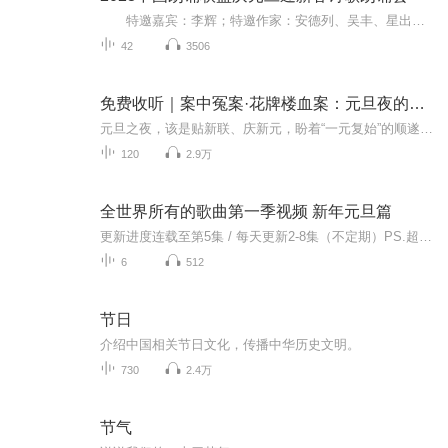
特邀嘉宾：李辉；特邀作家：安德列、吴丰、星出而作、静水流深；总策划：凤雏生；总监制：静心；总导演：化虹；执行总监：莺子；主持人：静心、化虹
42
3506
免费收听｜案中冤案·花牌楼血案：元旦夜的沉冤与昭雪
元旦之夜，该是贴新联、庆新元，盼着“一元复始”的顺遂时刻。南京花牌楼自古繁华，红灯笼映着沿街商铺，爆竹声里裹着市井欢腾，本是辞旧迎新的太平夜。金陵城的元旦，本该是张灯结彩、人声鼎沸，可偏有鲜血溅碎年光，无名尸横亘街头，惊破了两江总督治下...
120
2.9万
全世界所有的歌曲第一季视频 新年元旦篇
更新进度连载至第5集 / 每天更新2-8集（不定期）PS.超级无敌好听！作者的话动感！动感！一起动感！订阅专辑就一起动感！动感！动感！动感！动感！副标题动感-歌曲的旅程计划只会出超好听的歌曲！永远出新的歌曲，很好听的歌曲让你们听的过瘾，把你听的兴奋...
6
512
节日
介绍中国相关节日文化，传播中华历史文明。
730
2.4万
节气