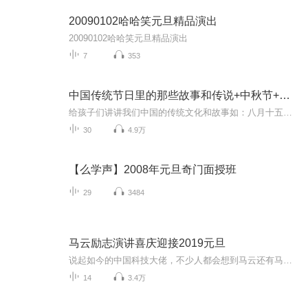
20090102哈哈笑元旦精品演出
20090102哈哈笑元旦精品演出
7
353
中国传统节日里的那些故事和传说+中秋节+元旦春节等
给孩子们讲讲我们中国的传统文化和故事如：八月十五的由来中秋节的来历八月十五中秋节的各种风俗习惯传说故事各地的风俗习惯随着时节的变化，我们来讲每个节气及假期的有趣故事
30
4.9万
【么学声】2008年元旦奇门面授班
29
3484
马云励志演讲喜庆迎接2019元旦
说起如今的中国科技大佬，不少人都会想到马云还有马化腾等人。尤其是马云，关于科技这一方面也是有投资不小的。可能很多人都还将阿里巴巴和马云定位在电商上，其实阿里巴巴早就变成了一个多元化的企业了。而且，在人工智能这一方面，马云可是有不少的成就...
14
3.4万