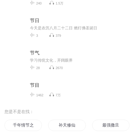
240
1.5万
节日
今天是农历八月二十二日 燃灯佛圣诞日
3
379
节气
学习传统文化，开阔眼界
28
2670
节目
1462
7万
您是不是在找：
千年情节之三生三世
补天修仙
最强撒旦