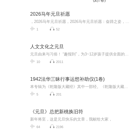
仪(1卷)
2026马年元旦祈愿
，2026马年元旦祈愿，2026马年元旦祈愿：奋蹄之姿，赴时代之约我祈愿，2026年的中国 山河锦绣，繁荣昌盛。我祈愿，2026年的每个奋斗者，都能策马扬鞭，不负韶华。我祈愿，2026年的情感世界，温暖纯粹 情谊绵长。我祈愿，，2026年的我们，心怀热爱，向阳而...
1
52
人文文化之元旦
元旦由来与习俗！ “趣报到”，为3~12岁孩子提供全面的通识知识系列课程。让孩子广泛接触通识教育，掌握更全面的天文，历史，地理，艺术，生活及科普知识。找到兴趣，快乐成长！...
10
2011
1942法华三昧行事运想补助仪(1卷)
本专辑为《乾隆版大藏经》其中一部经。《乾隆版大藏经》为清代官刻汉文大藏经，是在明朝《永乐北藏》基础上编较而成的，全藏共分正藏和续藏两类。正藏共485函，以千字文编号，从“天”至“漆”，分为大乘五大部经、五大部外重单译经、小乘《阿含经》及重单...
5
201
《元旦》总把新桃换旧符
新年将至，这是元旦快乐的文章，我献给大家，
64
2196