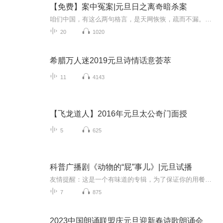
【免费】案中冤案|元旦日之离奇暗杀案
咱们中国，有这么两句格言，是天网恢恢，疏而不漏。这两句话中，所含的意义，就是言其人要作了恶事，纵然一时侥幸，能够逃出法网，但是叶落归根，依然逃不出天网去。所谓人间私语，天闻若雷，暗室亏心，神目如电，少不得默默中有个道理，总会有报应临头的...
20
1020
希腊万人迷2019元旦诗情话意荟萃
11
4143
【飞龙道人】2016年元旦太公奇门面授
5
625
科普广播剧《动物的“屁”事儿》|元旦试播
友情提醒：这是一个有味道的专辑，为了保证你的用餐心情，请不要在进食时收听！《动物的“屁”事儿》 作者: [美] 尼克·卡鲁索 ／ [英] 达尼·拉巴奥蒂 著， [美] 伊桑·科贾克 绘图，王佩、王双语 译猫会放屁，它们的屁臭得很。章鱼虽然不放屁，但可...
7
875
2023中国朗诵联盟庆元旦迎新春诗歌朗诵会