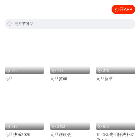
打开APP
元旦节补助
745
781
278
元旦
元旦贺词
元旦新章
319
2402
613
元旦快乐2026
元旦联欢会
1945金光明忏法补助