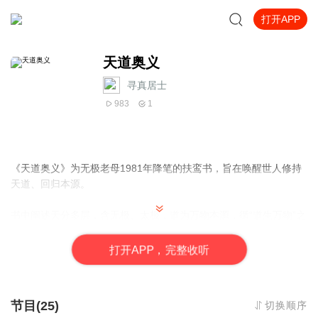
打开APP
天道奥义
寻真居士
983
1
《天道奥义》为无极老母1981年降笔的扶鸾书，旨在唤醒世人修持
天道、回归本源。
书中阐述天分多层，含无极、太极，道为万物本源，循“道生万物”之
理，道统自黄帝传承至今。修道需性命双修，修人道、地道再进天
道，经“止、定、静、安、虑、得”六阶，炼良知良能，去欲却魔。
打
开
A
P
P，完整收听
强调人身难得，生前善恶决定死后归宿，需修五德（德真至德
普）、行七善道。最终目标是达天人合一，解脱生死，回归无极天
节目(25)
切换顺序
堂，挽救世风浩劫。