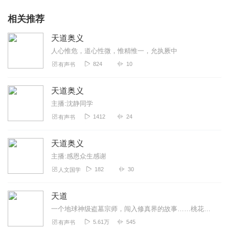
相关推荐
天道奥义
人心惟危，道心性微，惟精惟一，允执厥中
824
10
有声书
天道奥义
主播:沈静同学
1412
24
有声书
天道奥义
主播:感恩众生感谢
182
30
人文国学
天道
一个地球神级盗墓宗师，闯入修真界的故事……桃花源里，有歌声。山外青山，白骨山。五花马，千金裘，倚天剑，应我多情，啾啾鬼鸣，美人薄嗔。天地无垠，谁家旗鼓，...
5.61万
545
有声书