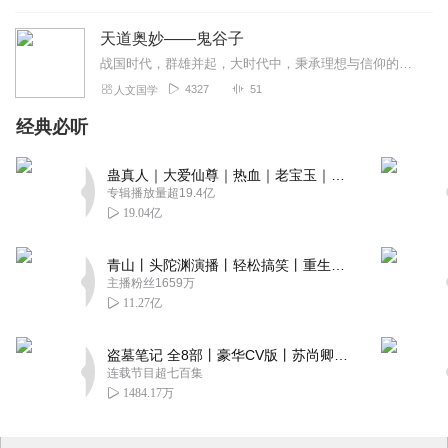
天道奥妙——鬼谷子
战国时代，群雄并起，大时代中，秉承理想与信仰的旷世奇才鬼谷子王禅踏上了勤王强国之路，与门生孙膑、庞涓、苏秦、张仪、商鞅等壮志凌云之士，前赴后继，匡扶...
4327
51
人文国学
经典必听
蛊真人｜大爱仙尊｜热血｜老宝玉｜多人VIP免费有声剧
专辑播放量超19.4亿
19.04亿
青山丨头陀渊演播丨轻松搞笑丨重生穿越丨古代权谋丨VIP免费 | 多人有声剧
主播粉丝1659万
11.27亿
盗墓笔记 全8部丨豪华CV版丨苏尚卿&边江 领衔 多人有声剧丨冠声文化丨南派三叔
连载节目超七百集
1484.17万