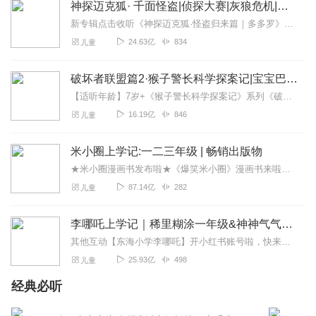
神探迈克狐· 千面怪盗|侦探大赛|灰狼危机|多多罗
新专辑点击收听《神探迈克狐·怪盗归来篇｜多多罗》！！！>>>点击进入主播橱窗购买《神探迈克狐》系列图书吧!<<<多多罗故事【点击前往】收听多多罗其他好玩有趣的故...
24.63亿
834
儿童
破坏者联盟篇2·猴子警长科学探案记|宝宝巴士故事
【适听年龄】7岁+《猴子警长科学探案记》系列《破坏者联盟篇1·猴子警长科学探案记》>>>《破坏者联盟篇2·猴子警长科学探案记》>>>《破坏者联盟篇3·猴子警长科...
16.19亿
846
儿童
米小圈上学记:一二三年级 | 畅销出版物
★米小圈漫画书发布啦★《爆笑米小圈》漫画书来啦《米小圈上学记》一二三年级正版广播剧！《米小圈上学记》系列是儿童作家北猫最新创作的儿童小说系列，作品诙谐幽默、好...
87.14亿
282
儿童
李哪吒上学记｜稀里糊涂一年级&神神气气二年级
其他互动【东海小学李哪吒】开小红书账号啦，快来关注和李哪吒成为好朋友！有机会免费领儿童会员、官方周边！【点击加入】东海小学广播站圈子，更多互动！李哪吒全新冒险番...
25.93亿
498
儿童
经典必听