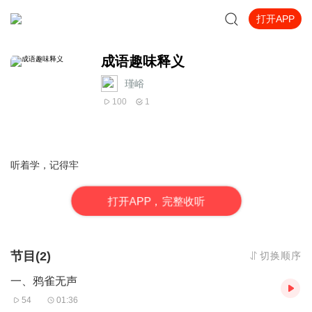
打开APP
成语趣味释义
瑾峪
100
1
听着学，记得牢
打
开
A
P
P，完整收听
节目(2)
切换顺序
一、鸦雀无声
54
01:36