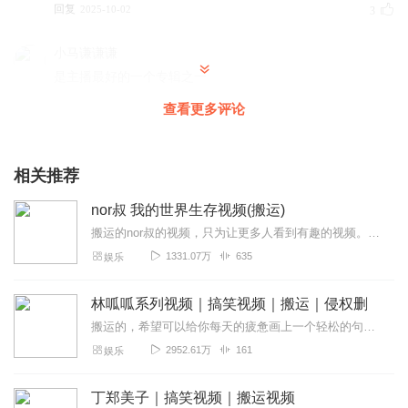
回复
2025-10-02
3
小马谦谦谦
是主播最好的一个专辑之一
回复
2026-04-16
2
查看更多评论
香脆的豌豆射手
一个字好！短视频汇集于此，让你感受不一样的快乐
相关推荐
回复
2026-04-28
1
nor叔 我的世界生存视频(搬运)
搬运的nor叔的视频，只为让更多人看到有趣的视频。此专辑分为模组版(nor叔的模组生存)、特别版(一些建筑与技巧，无红石)、红石版(一些有关红石的教程)，nor...
1331.07万
635
娱乐
林呱呱系列视频｜搞笑视频｜搬运｜侵权删
搬运的，希望可以给你每天的疲惫画上一个轻松的句号！如果侵权会删掉
2952.61万
161
娱乐
丁郑美子｜搞笑视频｜搬运视频