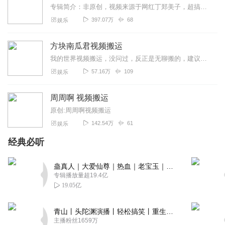
专辑简介：非原创，视频来源于网红丁郑美子，超搞笑，超爽丁郑美子简介：根据查询抖音短视频平台得知，丁郑美子是一位在抖音上走红的网红。丁郑美子出生于1996年，20...
397.07万
68
娱乐
方块南瓜君视频搬运
我的世界视频搬运，没问过，反正是无聊搬的，建议去找正版看，给个高分行吗？
57.16万
109
娱乐
周周啊 视频搬运
原创:周周啊视频搬运
142.54万
61
娱乐
经典必听
蛊真人｜大爱仙尊｜热血｜老宝玉｜多人VIP免费有声剧
专辑播放量超19.4亿
19.05亿
青山丨头陀渊演播丨轻松搞笑丨重生穿越丨古代权谋丨VIP免费 | 多人有声剧
主播粉丝1659万