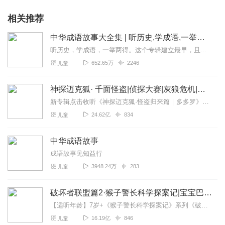
相关推荐
中华成语故事大全集 | 听历史,学成语,一举两得
听历史，学成语，一举两得。这个专辑建立最早，且最初为手机录制，水平低，音量小，录得不好。换了设备之后，又把前七百条音频一条一条重新录制替换了一遍。有不少听众朋友...
652.65万
2246
儿童
神探迈克狐· 千面怪盗|侦探大赛|灰狼危机|多多罗
新专辑点击收听《神探迈克狐·怪盗归来篇｜多多罗》！！！>>>点击进入主播橱窗购买《神探迈克狐》系列图书吧!<<<多多罗故事【点击前往】收听多多罗其他好玩有趣的故...
24.62亿
834
儿童
中华成语故事
成语故事见知益行
3948.24万
283
儿童
破坏者联盟篇2·猴子警长科学探案记|宝宝巴士故事
【适听年龄】7岁+《猴子警长科学探案记》系列《破坏者联盟篇1·猴子警长科学探案记》>>>《破坏者联盟篇2·猴子警长科学探案记》>>>《破坏者联盟篇3·猴子警长科...
16.19亿
846
儿童