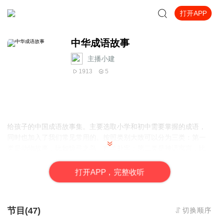
打开APP
中华成语故事
主播小建
1913
5
给孩子的中国成语故事集。主要选取小学和初中需要掌握的成语，
同时也加入了我们常见常用的。按照类别大致可以分为三类：第一
类是动物故事，比如惊弓之鸟、亡羊补牢；第二类是神话寓言，比
如沧海桑田、揠苗助长；第三类是历史典故，比如高山流水、乐不
思蜀。
打
开
A
P
P，完整收听
节目(47)
切换顺序