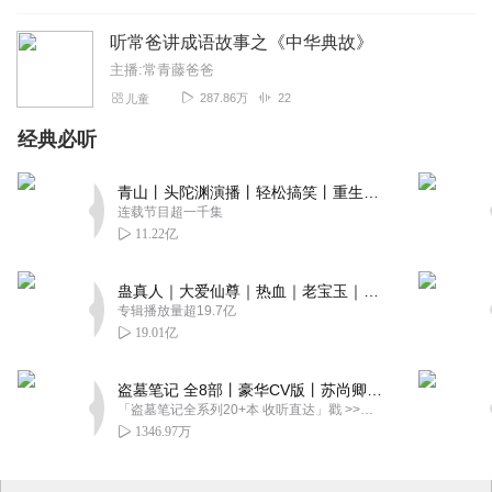
听常爸讲成语故事之《中华典故》
主播:常青藤爸爸
287.86万
22
儿童
经典必听
青山丨头陀渊演播丨轻松搞笑丨重生穿越丨古代权谋丨VIP免费 | 多人有声剧
连载节目超一千集
11.22亿
蛊真人｜大爱仙尊｜热血｜老宝玉｜多人VIP免费有声剧
专辑播放量超19.7亿
19.01亿
盗墓笔记 全8部丨豪华CV版丨苏尚卿&边江 领衔 多人有声剧丨冠声文化丨南派三叔
「盗墓笔记全系列20+本 收听直达」戳 >>改编自南派三叔同名作品，腾讯音乐娱乐集团出品，冠声文化制作，...
1346.97万