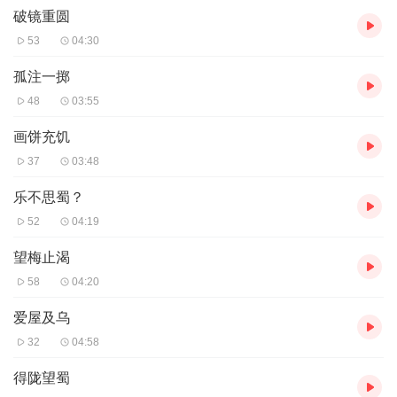
破镜重圆
53
04:30
孤注一掷
48
03:55
画饼充饥
37
03:48
乐不思蜀？
52
04:19
望梅止渴
58
04:20
爱屋及乌
32
04:58
得陇望蜀