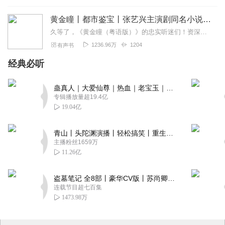
黄金瞳丨都市鉴宝丨张艺兴主演剧同名小说（粤语）
久等了，《黄金瞳（粤语版）》的忠实听迷们！资深电台主持，新晋主播大雄，现为大家再次开更，希望多多支持。【内容简介】典当行工作的小职员庄睿，在一次意外中眼睛发生异...
1236.96万
1204
有声书
经典必听
蛊真人｜大爱仙尊｜热血｜老宝玉｜多人VIP免费有声剧
专辑播放量超19.4亿
19.04亿
青山丨头陀渊演播丨轻松搞笑丨重生穿越丨古代权谋丨VIP免费 | 多人有声剧
主播粉丝1659万
11.26亿
盗墓笔记 全8部丨豪华CV版丨苏尚卿&边江 领衔 多人有声剧丨冠声文化丨南派三叔
连载节目超七百集
1473.98万