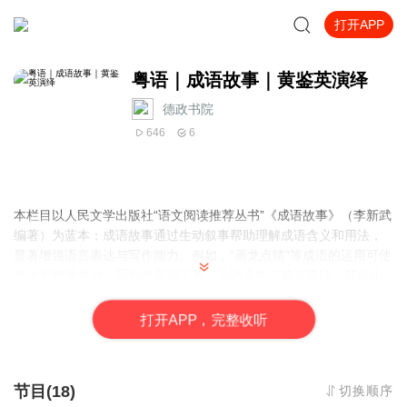
打开APP
粤语｜成语故事｜黄鉴英演绎
德政书院
646
6
本栏目以人民文学出版社“语文阅读推荐丛书”《成语故事》（李新武
编著）为蓝本；成语故事通过生动叙事帮助理解成语含义和用法，
显著增强语言表达与写作能力。例如，“画龙点睛”等成语的运用可使
表达更精准生动，同时丰富词汇量，为语文学习奠定基础。其短小
精悍的特点也便于记忆和应用，有效提升沟通效率。‌‌
打
开
A
P
P，完整收听
节目(18)
切换顺序