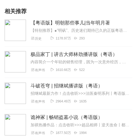
相关推荐
【粤语版】明朝那些事儿|当年明月著
【特别推荐】●“明矾”、历史迷们期待已久的正版粤语有声书，喜马拉雅独家上线！●著名粤语媒体人李沛聪带你在声音的世界里穿越历史，重回明朝。●“明朝”全系列，...
1178.97万
293
历史
极品家丁 | 讲古大师林劲播讲版（粤语）
内容简介一个年轻的销售经理，因为一次意外经历，来到了一个完全不同的世界，成为萧家大宅里一名光荣的——家丁。兴办实业，经营社团，小小家丁，如何玩转商场、官场、...
1610.66万
522
有声书
斗破苍穹 | 招继斌播讲版（粤语）
招继斌最新力作！点击收听>>>法医秦明系列丨粤语版丨招继斌演播超级IP改编粤语有声书，玄幻网文至尊经典小说！网络总点击20亿次！各大网络文学榜单NO.1大满贯...
2964.49万
1635
有声书
诡神冢 | 畅销盗墓小说（粤语版）
加祺热播作品：点击收听>>>超品相师丨逆天改命丨都市玄学（粤语）点击收听>>>诡谷秘境丨探寻中国百慕大（粤语版）内容简介神灵真的存在吗？它们又去了哪里？封...
1877.50万
1994
有声书