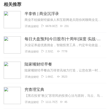
相关推荐
半拿铁 | 商业沉浮录
商业不枯燥财经媒体人和互联网老兵陪你闲聊商业见闻。来杯半拿铁，边喝边唠。
6678.00万
231
商业财经
每日大盘预判|今日股市|十周年|深度·实战·干货
兴业证券超优惠佣⾦，智能投资⼯具，约定年化收益率最⾼8.xx%多的新客理财。1v1专⼈服务。点击链接开户>>讲师介绍华飞多维度看盘体系创始人股市实战派讲师...
2.32亿
7778
商业财经
陆家嘴财经早餐
陆家嘴财经早餐由万得资讯倾力打造，让您在第一时间了解最全最新的财经资讯，上班族早上醒脑充电必备！（搜索微信公众号：Wind资讯或windzxsh，每天早晨推...
1.66亿
3523
商业财经
穷查理宝典
【黑石投资“教父”苏世民的投资心法与原则，马云、马化腾都在学】点击了解：《苏世民：我的经验与教训》，正版有声书+大咖独家解读，助你读透巨富的投资逻辑。《穷查理宝...
1111.70万
45
商业财经