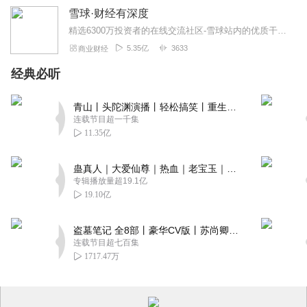
雪球·财经有深度
精选6300万投资者的在线交流社区-雪球站内的优质干货内容，解读热门个股、热点事件，分享投资理念、方法技巧。6300万投资者在线交流，一起探索投资的智慧。上雪球...
5.35亿
3633
商业财经
经典必听
青山丨头陀渊演播丨轻松搞笑丨重生穿越丨古代权谋丨VIP免费 | 多人有声剧
连载节目超一千集
11.35亿
蛊真人｜大爱仙尊｜热血｜老宝玉｜多人VIP免费有声剧
专辑播放量超19.1亿
19.10亿
盗墓笔记 全8部丨豪华CV版丨苏尚卿&边江 领衔 多人有声剧丨冠声文化丨南派三叔
连载节目超七百集
1717.47万