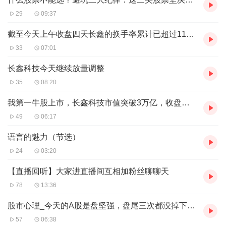
29
09:37
截至今天上午收盘四天长鑫的换手率累计已超过110%
33
07:01
长鑫科技今天继续放量调整
35
08:20
我第一牛股上市，长鑫科技市值突破3万亿，收盘总市值为3.28万亿
49
06:17
语言的魅力（节选）
24
03:20
【直播回听】大家进直播间互相加粉丝聊聊天
78
13:36
股市心理_今天的A股是盘坚强，盘尾三次都没掉下去最后收了红盘
57
06:38