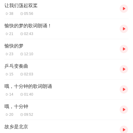
让我们荡起双桨
38
05:56
愉快的梦的歌词朗诵！
21
02:43
愉快的梦
23
12:10
乒乓变奏曲
15
02:03
哦，十分钟的歌词朗诵
14
01:40
哦，十分钟
20
09:52
故乡是北京