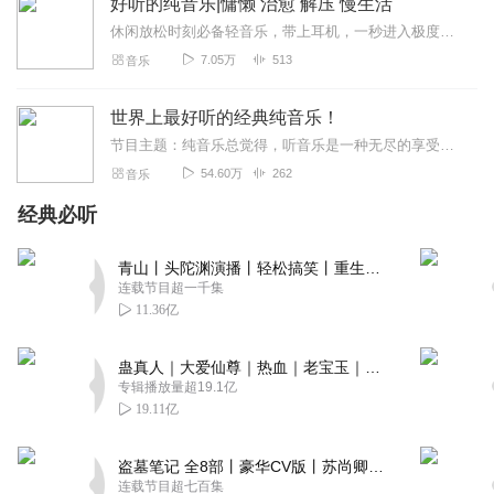
好听的纯音乐|慵懒 治愈 解压 慢生活
休闲放松时刻必备轻音乐，带上耳机，一秒进入极度放松慵懒、高度治愈时刻！安静的宅在家中，听听轻音乐，自由纯净，慰藉心灵。好好生活，慢慢治愈，悄悄发光。请让我用轻音...
7.05万
513
音乐
世界上最好听的经典纯音乐！
节目主题：纯音乐总觉得，听音乐是一种无尽的享受，它能使我们烦躁的心情立即变得舒畅，也能使我们愉悦的心情得到进一步提升。
54.60万
262
音乐
经典必听
青山丨头陀渊演播丨轻松搞笑丨重生穿越丨古代权谋丨VIP免费 | 多人有声剧
连载节目超一千集
11.36亿
蛊真人｜大爱仙尊｜热血｜老宝玉｜多人VIP免费有声剧
专辑播放量超19.1亿
19.11亿
盗墓笔记 全8部丨豪华CV版丨苏尚卿&边江 领衔 多人有声剧丨冠声文化丨南派三叔
连载节目超七百集