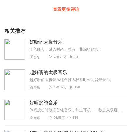
查看更多评论
相关推荐
好听的太极音乐
汇入经典，融入时尚，总有一曲深得你心！
738.70万
53
音乐
超好听的太极音乐
超好听的太极音乐适合打太极拳时作为背景音乐。
170.37万
158
音乐
好听的纯音乐
休闲放松时刻必备轻音乐，带上耳机，一秒进入极度放松慵懒、高度治愈时刻！安静的宅在家中，听听轻音乐，自由纯净，慰藉心灵。好好生活，慢慢治愈，悄悄发光。请让我用轻音...
26.86万
516
音乐