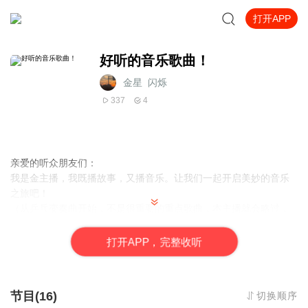
打开APP
好听的音乐歌曲！
金星_闪烁
337
4
亲爱的听众朋友们：
我是金主播，我既播故事，又播音乐。让我们一起开启美妙的音乐
之旅吧！
（从乒乓变奏曲开始，不是很重要的重点歌曲，本主播就会略过，
会把图片发在每个单元最后一首重点歌曲的评论区哟！其实不是重
点歌曲的歌也有好听的，大家可以到最后一首重点歌曲的评论区去
打
开
A
P
P，完整收听
自己听哟！是每个单元最后一首重点歌曲的歌，我会在歌曲中提醒
哟！
节目(16)
切换顺序