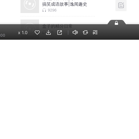
搞笑成语故事|逸闻趣史
9296
盒子的精分日常
x
1.0
161
:00
相关推荐
换一批
神秘复苏|悬疑惊悚|灵
异|多人有声剧
北冥有声
谁与争锋|又名不良之谁
与争锋|热血逆袭|爽文爆
笑|会员免费
探月
【玄学双强爽文】女主
她只想挣功德丨倔强的
小红猫猫心念多个心丨
猫猫宅呀Cc
真假千金丨脑洞团宠