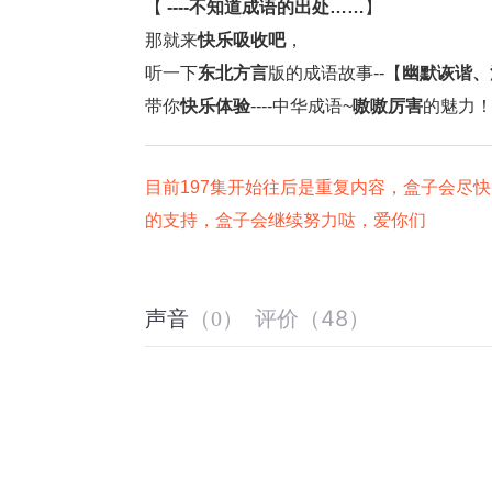
【
 ----不知道成语的出处
……
】
那就来
快乐吸收吧
，
听一下
东北方言
版的成语故事--【
幽默诙谐、
带你
快乐体验
----中华成语~
嗷嗷厉害
的魅力
目前197集开始往后是重复内容，盒子会尽
的支持，盒子会继续努力哒，爱你们️
评价
（
48
）
声音
（
0
）