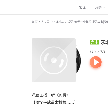
发现
分类
>
>
首页
人文国学
东北人讲成语|每天一个搞笑成语故事|逸
东
95.3万
私信主播，
听《肉骨》
【
啥？---成语太枯燥……
】