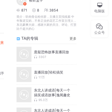
夜听盒子
871
8
3854
电脑版
简介：
听肉骨去粉丝群，主播主页找线索 中
年叛逆宝妈，不务正业的花艺工作室主理人，
东北豪爽大妞，感谢大家的关注、评论、打赏
比个超大的心
公众号
TA的专辑
更多
以来
悬疑恐怖故事直播回放
3307
直播回放|轻松搞笑
倒序
1.1万
东北人讲成语|每天一个
搞笑成语故事|逸闻趣史
95.3万
东北人讲成语|每天一个