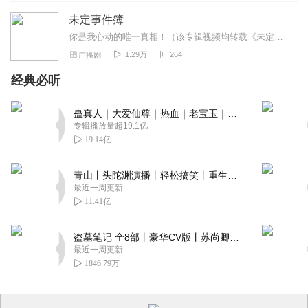
未定事件簿
你是我心动的唯一真相！（该专辑视频均转载《未定事件簿》游戏官方“侵删”）
1.29万
264
广播剧
经典必听
蛊真人｜大爱仙尊｜热血｜老宝玉｜多人VIP免费有声剧
专辑播放量超19.1亿
19.14亿
青山丨头陀渊演播丨轻松搞笑丨重生穿越丨古代权谋丨VIP免费 | 多人有声剧
最近一周更新
11.41亿
盗墓笔记 全8部丨豪华CV版丨苏尚卿&边江 领衔 多人有声剧丨冠声文化丨南派三叔
最近一周更新
1846.79万