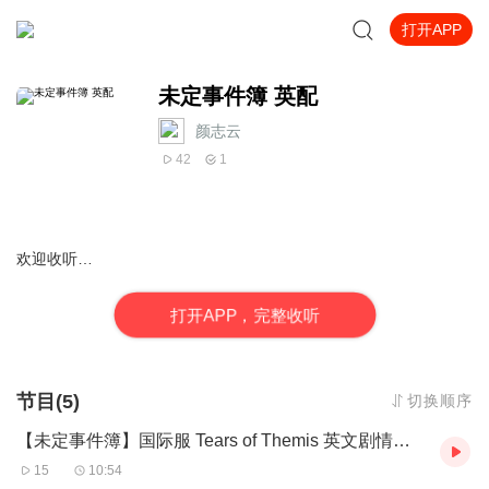
打开APP
未定事件簿 英配
颜志云
42
1
欢迎收听…
打
开
A
P
P，完整收听
节目(5)
切换顺序
【未定事件簿】国际服 Tears of Themis 英文剧情（中配英字）第一章 - 01
15
10:54