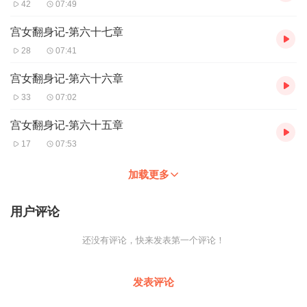
42
07:49
宫女翻身记-第六十七章
28
07:41
宫女翻身记-第六十六章
33
07:02
宫女翻身记-第六十五章
17
07:53
加载更多
用户评论
还没有评论，快来发表第一个评论！
发表评论