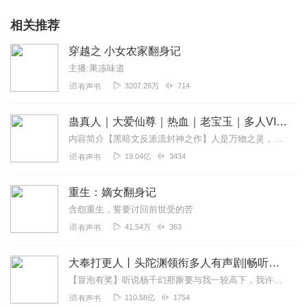
相关推荐
穿越之 小女农家翻身记
主播:果冻味道
3207.26万
714
有声书
蛊真人｜大爱仙尊｜热血｜老宝玉｜多人VIP免费有声剧
内容简介【黑暗文反派流封神之作】人是万物之灵，蛊是天地真精。一个穿越者不断重生的故事。一个养蛊、炼蛊、用蛊的奇特世界。配音组（男角色）老宝玉旁白...
19.04亿
3434
有声书
重生：嫡女翻身记
含怨重生，誓要讨回前世受的苦
41.54万
363
有声书
大奉打更人丨头陀渊领衔多人有声剧|畅听全集|王鹤棣、田曦薇主演影视剧原著|卖报小郎君
【冒泡有奖】听说杨千幻那厮要与我一较高下，我许七安要开始装叉了！快进入声音播放页戳下方输入框，冒个泡偷偷告诉我，我要用哪些诗词才能胜过他？说得好的，有赏！202...
110.58亿
1754
有声书