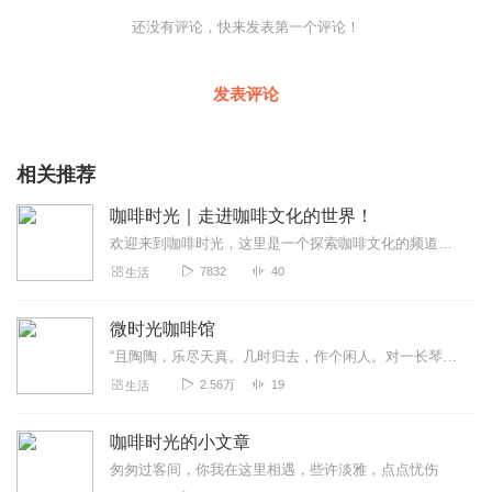
还没有评论，快来发表第一个评论！
发表评论
相关推荐
咖啡时光｜走进咖啡文化的世界！
欢迎来到咖啡时光，这里是一个探索咖啡文化的频道。我们的目标是通过与业内专家的交流、品尝咖啡的不同方式、介绍咖啡文化和故事等方式，向您展示咖啡的魅力和多样性。我们...
7832
40
生活
微时光咖啡馆
“且陶陶，乐尽天真。几时归去，作个闲人。对一长琴，一壶酒，一溪云。”时间是最好的礼物，你能做的是接受岁月所给予的一切。我是有声主播微，我不是女神，我只是一个认真...
2.56万
19
生活
咖啡时光的小文章
匆匆过客间，你我在这里相遇，些许淡雅，点点忧伤