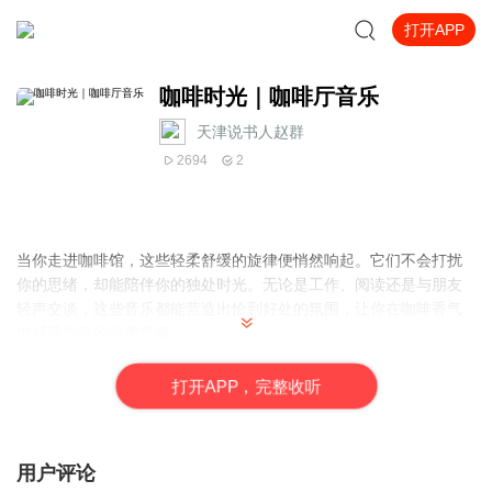
打开APP
咖啡时光｜咖啡厅音乐
天津说书人赵群
2694
2
当你走进咖啡馆，这些轻柔舒缓的旋律便悄然响起。它们不会打扰
你的思绪，却能陪伴你的独处时光。无论是工作、阅读还是与朋友
轻声交谈，这些音乐都能营造出恰到好处的氛围，让你在咖啡香气
中感受生活的温柔节奏。
打
开
A
P
P，完整收听
用户评论