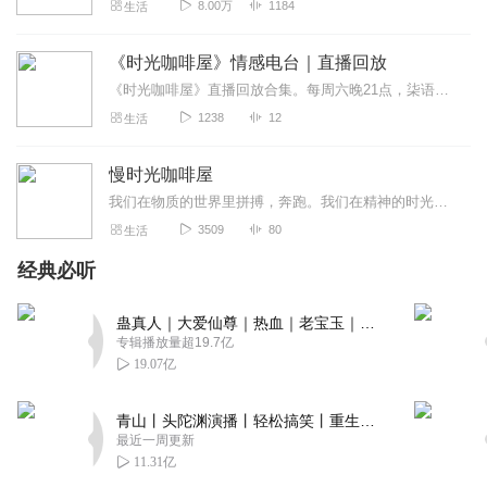
8.00万
1184
生活
《时光咖啡屋》情感电台｜直播回放
《时光咖啡屋》直播回放合集。每周六晚21点，柒语时光直播间，等你来。——千百个爱情故事，总有一个能拨动你的心弦。——在时光长廊中，一起聆听、畅聊经典爱情书籍、电...
1238
12
生活
慢时光咖啡屋
我们在物质的世界里拼搏，奔跑。我们在精神的时光里追逐，打闹。回不去的叫往事，看不穿的是未来，此时，不管你在哪，拥有什么，经历什么，乐尘都会陪着你一起哭，一起笑，...
3509
80
生活
经典必听
蛊真人｜大爱仙尊｜热血｜老宝玉｜多人VIP免费有声剧
专辑播放量超19.7亿
19.07亿
青山丨头陀渊演播丨轻松搞笑丨重生穿越丨古代权谋丨VIP免费 | 多人有声剧
最近一周更新
11.31亿