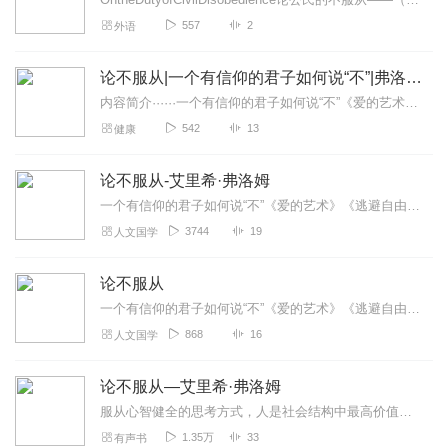
557
2
外语
论不服从|一个有信仰的君子如何说“不”|弗洛姆
内容简介······一个有信仰的君子如何说“不”《爱的艺术》《逃避自由》作者、“精神分析社会学”奠基人之一弗洛姆经典作品人类究竟是否有未来，文明究...
542
13
健康
论不服从-艾里希·弗洛姆
一个有信仰的君子如何说“不”《爱的艺术》《逃避自由》作者、“精神分析社会学”奠基人之一弗洛姆经典作品人类究竟是否有未来，文明究竟是否会终结，端赖我们是否秉持怀疑...
3744
19
人文国学
论不服从
一个有信仰的君子如何说“不”《爱的艺术》《逃避自由》作者、“精神分析社会学”奠基人之一弗洛姆经典作品人类究竟是否有未来，文明究竟是否会终结，端赖我们是否秉持怀疑...
868
16
人文国学
论不服从—艾里希·弗洛姆
服从心智健全的思考方式，人是社会结构中最高价值的，社会的目标是营造各类环境，让每个人充分发展其潜能、理性、爱和创造力，真正实现自由和发挥个性
1.35万
33
有声书