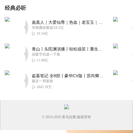
经典必听
蛊真人｜大爱仙尊｜热血｜老宝玉｜多人VIP免费有声剧
专辑播放量超19.1亿
19.14亿
青山丨头陀渊演播丨轻松搞笑丨重生穿越丨古代权谋丨VIP免费 | 多人有声剧
连载节目超一千集
11.40亿
盗墓笔记 全8部丨豪华CV版丨苏尚卿&边江 领衔 多人有声剧丨冠声文化丨南派三叔
最近一周更新
1845.39万
© 2014-
2026
喜马拉雅 版权所有