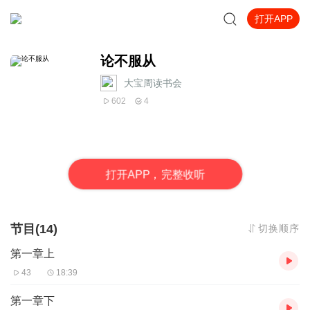
打开APP
论不服从
大宝周读书会
602
4
打
开
A
P
P，完整收听
节目(14)
切换顺序
第一章上
43
18:39
第一章下