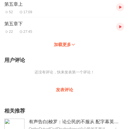
第五章上
52
17:09
第五章下
22
27:45
加载更多
用户评论
还没有评论，快来发表第一个评论！
发表评论
相关推荐
有声告白|梭罗：论公民的不服从 配字幕英语有声书
OntheDutyofCivilDisobedience论公民的不服从——（美）梭罗语言难度：5星小节数：2平均单节时长：32分钟本版本口音：...