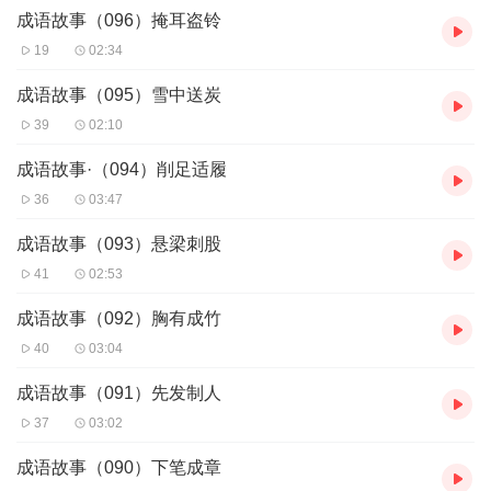
成语故事（096）掩耳盗铃
时代受到民间故事的熏陶，从而创作了很多优秀的作品。民间故事
影响着一代又一代人，让我们在不知不觉中学会了做人的道理，感
19
02:34
受到了民族精神的伟大。
成语故事（095）雪中送炭
39
02:10
成语故事·（094）削足适履
36
03:47
成语故事（093）悬梁刺股
41
02:53
成语故事（092）胸有成竹
40
03:04
成语故事（091）先发制人
37
03:02
成语故事（090）下笔成章