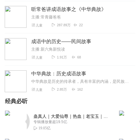
听常爸讲成语故事之《中华典故》
主播:常青藤爸爸
287.89万
22
儿童
成语中的历史——民间故事
主播:新六角新悦读
1.91万
68
儿童
中华典故：历史成语故事
中华典故是历史的传承者，具有丰富的内涵，是民族智慧的结晶。本专辑汇集了中国经典历史人物故事，用通俗易懂的语言将一个个典故背后的故事娓娓道来，丰富多彩，妙趣横生，...
2.85万
162
儿童
经典必听
蛊真人｜大爱仙尊｜热血｜老宝玉｜多人VIP免费有声剧
专辑播放量超19.5亿
19.05亿