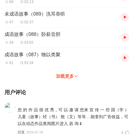
60
02:13
未成语故事（089）洗耳恭听
47
02:37
成语故事（088）卧薪尝胆
34
03:02
成语故事（087）物以类聚
61
02:34
加载更多
用户评论
您 的 作 品 很 优 秀，可 以 邀 请 您来 宣 传 一 些 国（学 ）
儿童（故事）经（书） 散（文）等等....能拿到广告收益，可
以在动态作品查阅图片进入 咨 询🌷
回复
2026-07-18
0