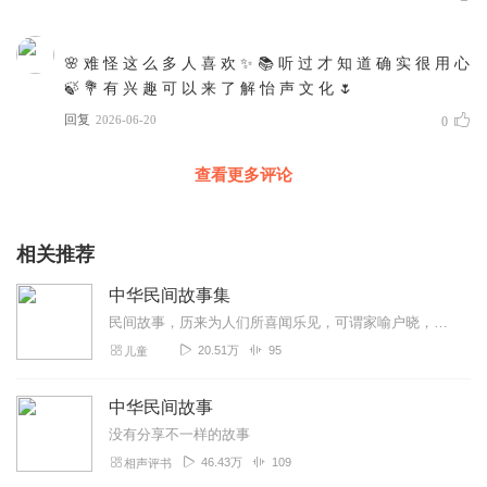
🌸 难 怪 这 么 多 人 喜 欢 ✨ 📚 听 过 才 知 道 确 实 很 用 心
🍃 💐 有 兴 趣 可 以 来 了 解 怡 声 文 化 🌷
回复
2026-06-20
0
查看更多评论
相关推荐
中华民间故事集
民间故事，历来为人们所喜闻乐见，可谓家喻户晓，耳熟能详。断桥相会，流传千年；梁祝化蝶，爱情绝响……《中华民间故事集》将这些传统故事提炼收集在飞猪侠儿童电台，让小...
20.51万
95
儿童
中华民间故事
没有分享不一样的故事
46.43万
109
相声评书