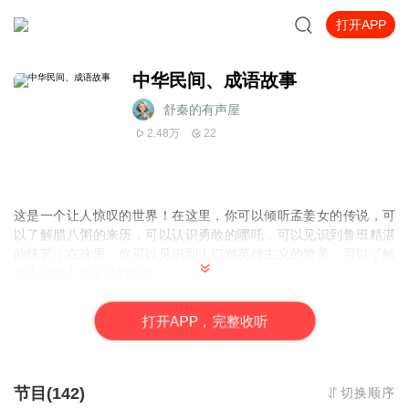
打开APP
中华民间、成语故事
舒秦的有声屋
2.48万
22
这是一个让人惊叹的世界！在这里，你可以倾听孟姜女的传说，可
以了解腊八粥的来历，可以认识勇敢的哪吒，可以见识到鲁班精湛
的技艺；在这里，你可以见识到人们对英雄主义的赞美，可以了解
到人们对人道主义的夸奖....
这个世界，就是中国民间故事的世界。它是民间文学的一个分支，
几乎都是依靠口口相传才流传下来，也因此不断地被人们加工和创
打
开
A
P
P，完整收听
作。它反映了基层人民的生活，体现的是老百姓的愿望和理想，展
现的是集体的智慧和经验。
民间故事无论采取神秘的幻想形式，还是采用写实的诙谐形式，都
表现了民众对美好活的追求。作为一朵盛开的鲜花，以跨越时空的
节目(142)
切换顺序
幻想性吸引着我们，培养着我们的想象力。很多文豪，就是在幼年