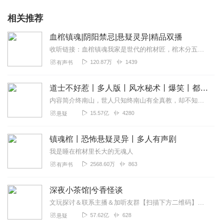
相关推荐
血棺镇魂|阴阳禁忌|悬疑灵异|精品双播
收听链接：血棺镇魂我家是世代的棺材匠，棺木分五种，黄白黑红金，生老病死，天灾人祸，每种人的棺材，都不一样。我打错了一口棺材，结果被死人索命……作者：青冥主播：天...
120.87万
1439
有声书
道士不好惹丨多人版丨风水秘术丨爆笑丨都市丨悬疑丨骨头演播
内容简介终南山，世人只知终南山有全真教，却不知终南山下有一座破败的道观。世人只知茅山善捉鬼，天师精辟邪，杨公会风水，却不知古井观人最懂天道。那一天，古井观的人...
15.57亿
4280
悬疑
镇魂棺丨恐怖悬疑灵异丨多人有声剧
我是睡在棺材里长大的无魂人
2568.60万
863
有声书
深夜小茶馆|兮香怪谈
文玩探讨＆联系主播＆加听友群【扫描下方二维码】获取深夜小茶馆一手资讯↓↓↓
57.62亿
628
悬疑