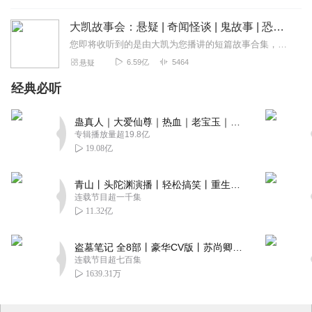
大凯故事会：悬疑 | 奇闻怪谈 | 鬼故事 | 恐怖故事
您即将收听到的是由大凯为您播讲的短篇故事合集，本专辑包涵悬疑、鬼故事、刑侦、探案、人性、奇闻、怪谈；内容丰富，欢迎订阅！私自转载必究！超精彩作品已全新发布！点击...
6.59亿
5464
悬疑
经典必听
蛊真人｜大爱仙尊｜热血｜老宝玉｜多人VIP免费有声剧
专辑播放量超19.8亿
19.08亿
青山丨头陀渊演播丨轻松搞笑丨重生穿越丨古代权谋丨VIP免费 | 多人有声剧
连载节目超一千集
11.32亿
盗墓笔记 全8部丨豪华CV版丨苏尚卿&边江 领衔 多人有声剧丨冠声文化丨南派三叔
连载节目超七百集
1639.31万