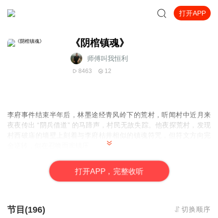
打开APP
《阴棺镇魂》
师傅叫我恒利
8463
12
李府事件结束半年后，林墨途经青风岭下的荒村，听闻村中近月来
夜夜传出 “阴兵借道” 的马蹄声，村民无故失踪。他夜探荒村，发现
村西破庙的墙壁上刻着与李府枯井相似的镇魂符咒，但符文方向完
全逆转，似在召唤而非镇压。
林墨跟踪阴兵虚影至村后乱葬岗，挖出一具刻满反向符咒的青铜
棺。棺中无尸，却留有半块刻着 “幽冥” 二字的令牌。此时，一群身
打
开
A
P
P，完整收听
着玄甲的阴兵突然现身，为首者持同款令牌，声称青铜棺是 “幽冥引
渡器”，失踪村民实为被误拘的生魂。
阴兵透露，青风岭下的地脉与幽冥相连，近期因不明力量冲击，两
界缝隙扩大，导致阴阳秩序紊乱。林墨发现荒村符咒与李府枯井符
节目(196)
切换顺序
咒同属 “镇魂七式”，推测有人在刻意破坏七处镇魂节点，企图撕裂