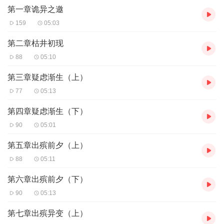
第一章诡异之邀
幽冥与人间的屏障。
159
05:03
第二章枯井初现
88
05:10
第三章疑虑渐生（上）
77
05:13
第四章疑虑渐生（下）
90
05:01
第五章出殡前夕（上）
88
05:11
第六章出殡前夕（下）
90
05:13
第七章出殡异变（上）