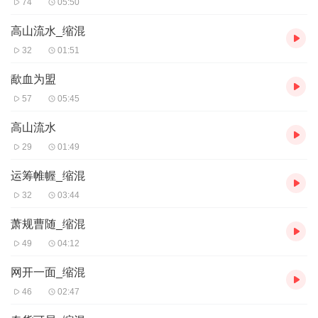
74
05:50
高山流水_缩混
32
01:51
歃血为盟
57
05:45
高山流水
29
01:49
运筹帷幄_缩混
32
03:44
萧规曹随_缩混
49
04:12
网开一面_缩混
46
02:47