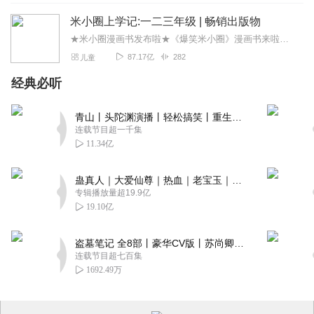
米小圈上学记:一二三年级 | 畅销出版物
★米小圈漫画书发布啦★《爆笑米小圈》漫画书来啦《米小圈上学记》一二三年级正版广播剧！《米小圈上学记》系列是儿童作家北猫最新创作的儿童小说系列，作品诙谐幽默、好...
87.17亿
282
儿童
经典必听
青山丨头陀渊演播丨轻松搞笑丨重生穿越丨古代权谋丨VIP免费 | 多人有声剧
连载节目超一千集
11.34亿
蛊真人｜大爱仙尊｜热血｜老宝玉｜多人VIP免费有声剧
专辑播放量超19.9亿
19.10亿
盗墓笔记 全8部丨豪华CV版丨苏尚卿&边江 领衔 多人有声剧丨冠声文化丨南派三叔
连载节目超七百集
1692.49万