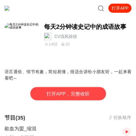
打开APP
每天2分钟读史记中的成语故事
CV清风徐徐
1402
10
语言通俗、情节有趣，简短易懂，很适合讲给小朋友听，一起来看
看吧～
打
开
A
P
P，完整收听
节目(35)
切换顺序
歃血为盟_缩混