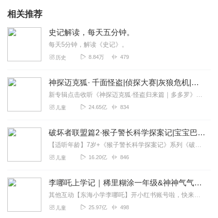
相关推荐
史记解读，每天五分钟。
每天5分钟，解读《史记》。
8.84万
479
历史
神探迈克狐· 千面怪盗|侦探大赛|灰狼危机|多多罗
新专辑点击收听《神探迈克狐·怪盗归来篇｜多多罗》！！！>>>点击进入主播橱窗购买《神探迈克狐》系列图书吧!<<<多多罗故事【点击前往】收听多多罗其他好玩有趣的故...
24.65亿
834
儿童
破坏者联盟篇2·猴子警长科学探案记|宝宝巴士故事
【适听年龄】7岁+《猴子警长科学探案记》系列《破坏者联盟篇1·猴子警长科学探案记》>>>《破坏者联盟篇2·猴子警长科学探案记》>>>《破坏者联盟篇3·猴子警长科...
16.20亿
846
儿童
李哪吒上学记｜稀里糊涂一年级&神神气气二年级
其他互动【东海小学李哪吒】开小红书账号啦，快来关注和李哪吒成为好朋友！有机会免费领儿童会员、官方周边！【点击加入】东海小学广播站圈子，更多互动！李哪吒全新冒险番...
25.97亿
498
儿童