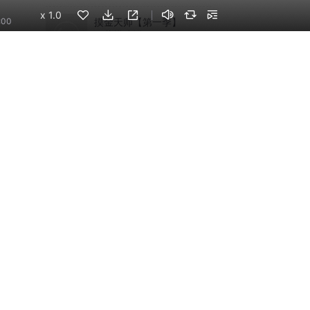
x
1.0
摸金天师【第一季】
:00
（紫襟演播）
有声的紫襟
话说清朝丨大宇茶馆细
说清朝三百年历史|从努
尔哈赤到末代皇帝溥仪|
大宇茶馆
康熙雍正乾隆
手机端
企业版
电脑端
员工学习，企业买单
版权声明
自律承诺
：400-838-5616