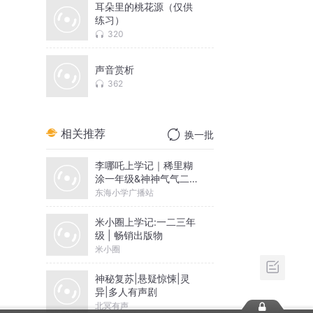
耳朵里的桃花源（仅供
练习）
320
声音赏析
362
相关推荐
换一批
李哪吒上学记｜稀里糊
涂一年级&神神气气二年
级
东海小学广播站
米小圈上学记:一二三年
级 | 畅销出版物
米小圈
神秘复苏|悬疑惊悚|灵
异|多人有声剧
北冥有声