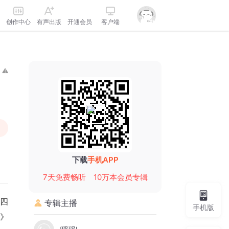
创作中心
有声出版
开通会员
客户端
下载
手机APP
7天免费畅听
10万本会员专辑
“四
专辑主播
手机版
子》