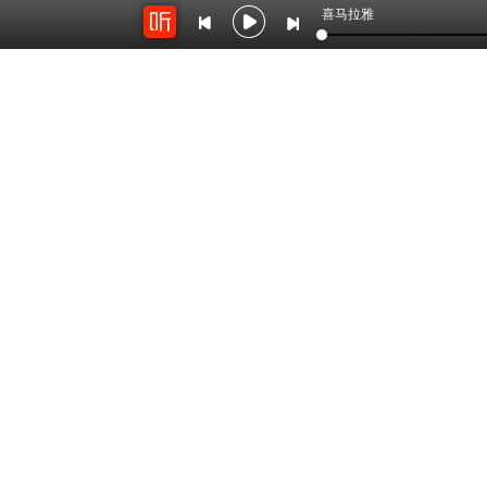
喜马拉雅
开放平台
云剪辑
对接海量精彩内容
在线音频剪辑神器
关于我们
联系我
Copyright © 2012-