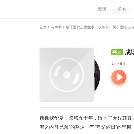
发现
分类
>
>
首页
有声书
成语里的历史故事（仅练习）关于团结 坚韧
成
798
巍巍我华夏，悠悠五千年，留下了无数鼓舞人
海之内皆兄弟”的豁达，有“夸父逐日”的坚韧，