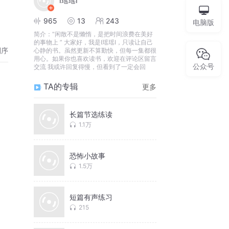
I瑶瑶I
965
13
243
电脑版
简介：
“闲散不是懒惰，是把时间浪费在美好
的事物上 ” 大家好，我是I瑶瑶I，只读让自己
倒序
心静的书。虽然更新不算勤快，但每一集都很
用心。如果你也喜欢读书，欢迎在评论区留言
公众号
交流 我或许回复得慢，但看到了一定会回
TA的专辑
更多
长篇节选练读
1.1万
恐怖小故事
1.5万
短篇有声练习
215