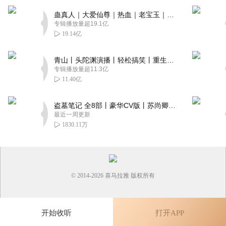
蛊真人｜大爱仙尊｜热血｜老宝玉｜多人VIP免费有声剧
专辑播放量超19.1亿
19.14亿
青山丨头陀渊演播丨轻松搞笑丨重生穿越丨古代权谋丨VIP免费 | 多人有声剧
专辑播放量超11.3亿
11.40亿
盗墓笔记 全8部丨豪华CV版丨苏尚卿&边江 领衔 多人有声剧丨冠声文化丨南派三叔
最近一周更新
1830.11万
© 2014-
2026
喜马拉雅 版权所有
开始收听
打开APP