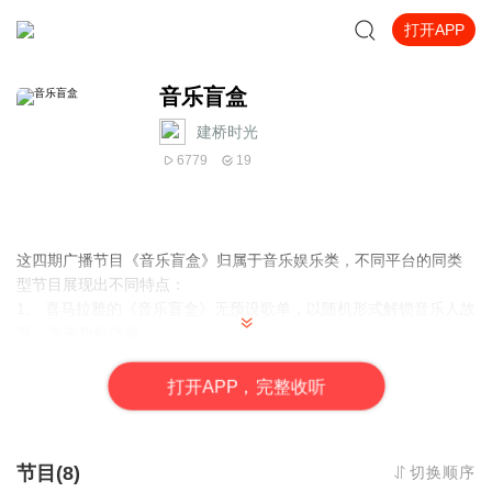
打开APP
音乐盲盒
建桥时光
6779
19
这四期广播节目《音乐盲盒》归属于音乐娱乐类，不同平台的同类
型节目展现出不同特点：
1、 喜马拉雅的《音乐盲盒》无预设歌单，以随机形式解锁音乐人故
事，带来新鲜体验；
2、 校园广播的《音乐盲盒》通过扫码点歌的互动形式，成为听众分
享交流音乐的平台；
打
开
A
P
P，完整收听
3、Love Radio的音乐专题盲盒节目则以每日不同的主题音乐呈现，
形式丰富多样。
节目(8)
切换顺序