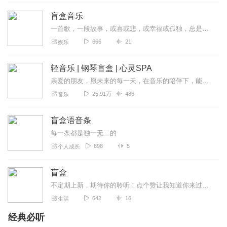
盲盒音乐
一首歌，一段故事，或喜或悲，或幸福或孤独，总是演绎着不一样的感动。我们擅长用声音照亮黑暗，点起温暖四季的篝火。这儿是青春风铃，用音乐连接你我。欢迎分享你的故事和...
666
21
娱乐
轻音乐 | 钢琴盲盒 | 心灵SPA
亲爱的朋友，愿未来的每一天，在音乐的陪伴下，能让你卸下身体的浮躁与焦虑，内心的孤单与慌张，安静的接受一切生命的恩赐，幸福的度过每一天！
25.91万
486
音乐
盲盒语音条
每一条都是独一无二的
898
5
个人成长
盲盒
不定期上新，期待你的聆听！点个赞让我知道你来过，如果能评价一下，我就更开心了！
642
16
生活
经典必听