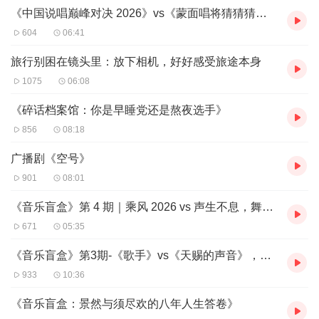
《中国说唱巅峰对决 2026》vs《蒙面唱将猜猜猜》，两种音综的不同浪漫
604
06:41
旅行别困在镜头里：放下相机，好好感受旅途本身
1075
06:08
《碎话档案馆：你是早睡党还是熬夜选手》
856
08:18
广播剧《空号》
901
08:01
《音乐盲盒》第 4 期｜乘风 2026 vs 声生不息，舞台综艺大碰撞
671
05:35
《音乐盲盒》第3期-《歌手》vs《天赐的声音》，谁更懂华语乐坛？
933
10:36
《音乐盲盒：景然与须尽欢的八年人生答卷》