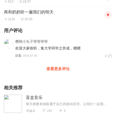
613
18:37
再和奶奶听一遍我们的明天
1124
10:30
用户评论
樱桃小丸子呀呀呀呀
欢迎大家收听，集大学同学之所成，嗯嗯
回复
2026-07-05
0
查看更多评论
相关推荐
盲盒音乐
每天都要来抽取属于自己的跳动音符。让我们一起期待你的奖品吧，欢迎（手表播放，无盗）
215
6
娱乐