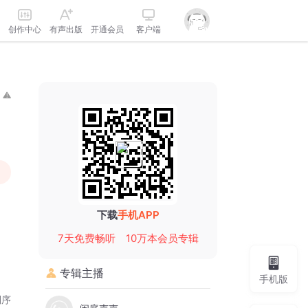
创作中心
有声出版
开通会员
客户端
下载
手机APP
7天免费畅听
10万本会员专辑
专辑主播
手机版
倒序