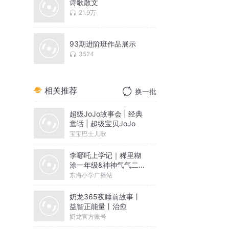
诗歌散文
21.9万
93期进阶班作品展示
3524
相关推荐
换一批
超级JoJo故事会 | 经典
童话 | 超级宝贝JoJo
宝宝巴士儿歌
李哪吒上学记｜稀里糊
涂一年级&神神气气二年
级
东海小学广播站
奶龙365夜睡前故事丨
益智正能量丨治愈
奶龙官方账号