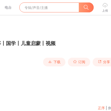
电台
上传
事丨国学丨儿童启蒙丨视频
下载
订阅
分享
正序
|