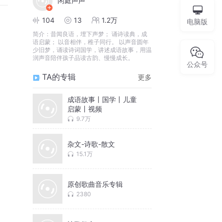
闲庭声声
104
13
1.2万
电脑版
简介：
昔闻良语，埋下声梦； 诵诗读典，成
语启蒙； 以音相伴，稚子同行。 以声音圆年
少旧梦，诵读诗词国学，讲述成语故事，用温
润声音陪伴孩子品读古韵、慢慢成长。
公众号
TA的专辑
更多
成语故事丨国学丨儿童
启蒙丨视频
9.7万
杂文-诗歌-散文
15.1万
原创歌曲音乐专辑
2380