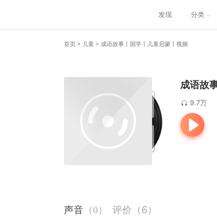
发现
分类
>
>
首页
儿童
成语故事丨国学丨儿童启蒙丨视频
成语故
9.7万
评价
（
6
）
声音
（
0
）