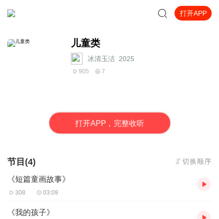
打开APP
儿童类
冰清玉洁_2025
905
7
打
开
A
P
P，完整收听
节目(4)
切换顺序
《短篇童画故事》
308
03:09
《我的孩子》