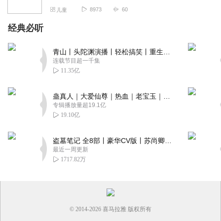
8973
60
儿童
经典必听
青山丨头陀渊演播丨轻松搞笑丨重生穿越丨古代权谋丨VIP免费 | 多人有声剧
连载节目超一千集
11.35亿
蛊真人｜大爱仙尊｜热血｜老宝玉｜多人VIP免费有声剧
专辑播放量超19.1亿
19.10亿
盗墓笔记 全8部丨豪华CV版丨苏尚卿&边江 领衔 多人有声剧丨冠声文化丨南派三叔
最近一周更新
1717.82万
© 2014-
2026
喜马拉雅 版权所有