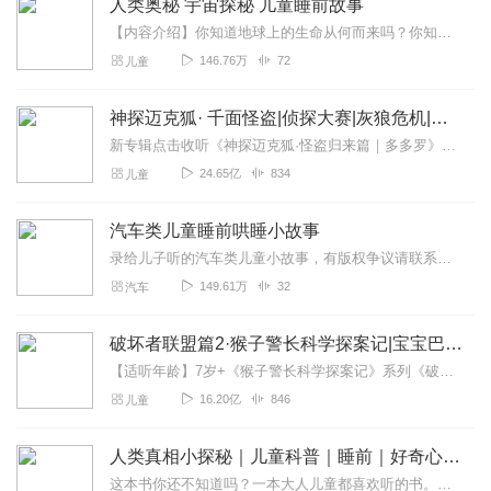
人类奥秘 宇宙探秘 儿童睡前故事
【内容介绍】你知道地球上的生命从何而来吗？你知道人类是什么时候产生的吗？你知道人类的生命蕴藏着怎样的秘密吗？肥胖与遗传有关系吗？同性恋是如何形成的？...
146.76万
72
儿童
神探迈克狐· 千面怪盗|侦探大赛|灰狼危机|多多罗
新专辑点击收听《神探迈克狐·怪盗归来篇｜多多罗》！！！>>>点击进入主播橱窗购买《神探迈克狐》系列图书吧!<<<多多罗故事【点击前往】收听多多罗其他好玩有趣的故...
24.65亿
834
儿童
汽车类儿童睡前哄睡小故事
录给儿子听的汽车类儿童小故事，有版权争议请联系主播
149.61万
32
汽车
破坏者联盟篇2·猴子警长科学探案记|宝宝巴士故事
【适听年龄】7岁+《猴子警长科学探案记》系列《破坏者联盟篇1·猴子警长科学探案记》>>>《破坏者联盟篇2·猴子警长科学探案记》>>>《破坏者联盟篇3·猴子警长科...
16.20亿
846
儿童
人类真相小探秘｜儿童科普｜睡前｜好奇心出发| 世界之谜
这本书你还不知道吗？一本大人儿童都喜欢听的书。本书包括人体个个小零件、史前文明3D版、史前科技好哇噻、历史百谜动漫城、宝藏密码123等内容。