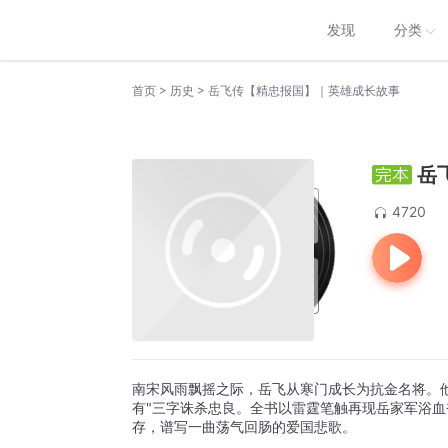
发现
分类
>
>
首页
历史
岳飞传【精忠报国】｜英雄成长故事
岳
4720
南宋风雨飘摇之际，岳飞从寒门成长为抗金名将。
有"三字诛杀忠良。全书以雷霆笔触再现岳家军浴
存，谱写一曲荡气回肠的爱国悲歌。