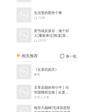
生活里的那些个事
1295
穿书成反派后，做个好
人|重新来过|权谋|原创
爽文
2629
相关推荐
换一批
《女皇武则天》
蒙曼
文革后期的邓小平 | 与
华国锋的交接 | 从复出
到成为领导核心|毛泽东
主持人王者
周恩来
领导力巅峰|毛泽东思想