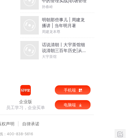
中的管理实战|职场管理
孙春岭
明朝那些事儿 | 周建龙
播讲 | 当年明月著
周建龙本尊
话说清朝丨大宇茶馆细
说清朝三百年历史|从努
尔哈赤到末代皇帝溥仪|
大宇茶馆
康熙雍正乾隆
手机端
企业版
电脑端
员工学习，企业买单
版权声明
自律承诺
：400-838-5616