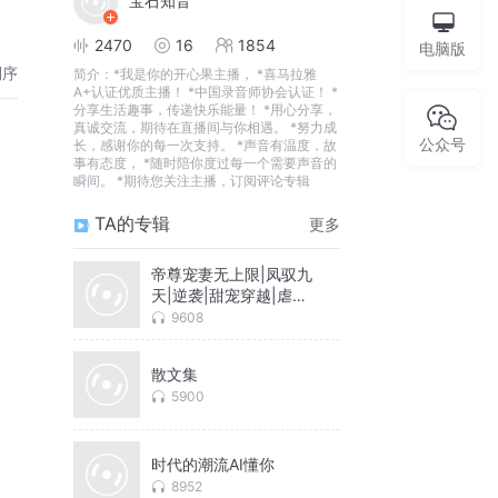
宝石知音
2470
16
1854
电脑版
倒序
简介：
*我是你的开心果主播， *喜马拉雅
A+认证优质主播！ *中国录音师协会认证！ *
分享生活趣事，传递快乐能量！ *用心分享，
真诚交流，期待在直播间与你相遇。 *努力成
公众号
长，感谢你的每一次支持。 *声音有温度，故
事有态度， *随时陪你度过每一个需要声音的
瞬间。 *期待您关注主播，订阅评论专辑
TA的专辑
更多
帝尊宠妻无上限|凤驭九
天|逆袭|甜宠穿越|虐渣
爽文
9608
散文集
5900
时代的潮流AI懂你
8952