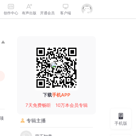
创作中心
有声出版
开通会员
客户端
下载
手机APP
7天免费畅听
10万本会员专辑
须
专辑主播
手机版