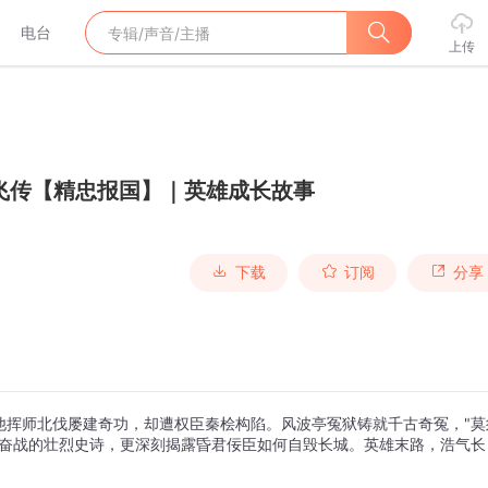
电台
上传
飞传【精忠报国】｜英雄成长故事
下载
订阅
分享
他挥师北伐屡建奇功，却遭权臣秦桧构陷。风波亭冤狱铸就千古奇冤，"莫
血奋战的壮烈史诗，更深刻揭露昏君佞臣如何自毁长城。英雄末路，浩气长