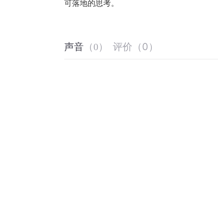
可落地的思考。
评价
（
0
）
声音
（
0
）