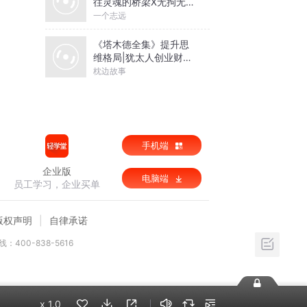
往灵魂的桥梁X无拘无束
的关系丨亲密关系心理
一个志远
学
《塔木德全集》提升思
维格局|犹太人创业财富
圣经
枕边故事
手机端
企业版
电脑端
员工学习，企业买单
版权声明
自律承诺
：400-838-5616
x
1.0