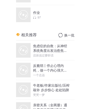
作业
97
相关推荐
换一批
焦虑症的自救：从神经
系统角度出发治愈焦虑
症
启辰说过要听话
反脆弱丨停止心理内
耗，做一个内心强大的
人丨一个志远演播
一个志远
牛老板/作家出版社/压榨
敲诈 步步惊心 处处陷阱
梵梵一梦
亲密关系（全两册）通