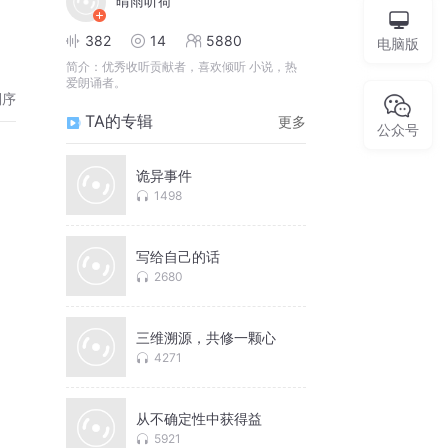
晴雨听荷
382
14
5880
电脑版
简介：
优秀收听贡献者，喜欢倾听 小说，热
爱朗诵者。
倒序
TA的专辑
更多
公众号
诡异事件
1498
写给自己的话
2680
三维溯源，共修一颗心
4271
从不确定性中获得益
5921