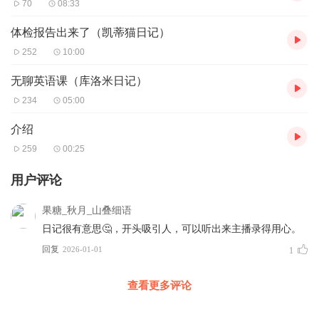
70
08:33
体检报告出来了（凯蒂猫日记）
252
10:00
无聊英语课（库洛米日记）
234
05:00
介绍
259
00:25
用户评论
果糖_秋月_山叠细语
日记很有意思🤔，开头吸引人，可以听出来主播录得用心。
回复
2026-01-01
1
查看更多评论