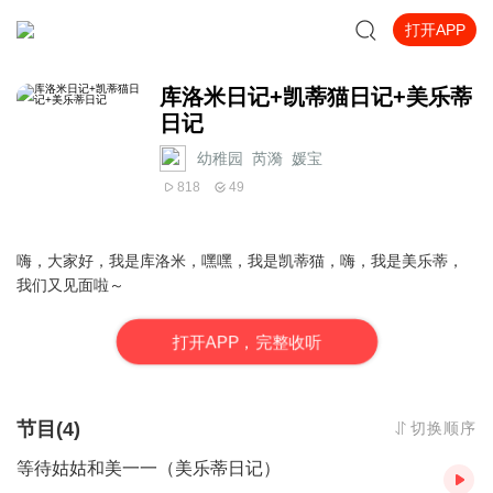
打开APP
库洛米日记+凯蒂猫日记+美乐蒂
日记
幼稚园_芮漪_媛宝
818
49
嗨，大家好，我是库洛米，嘿嘿，我是凯蒂猫，嗨，我是美乐蒂，
我们又见面啦～
打
开
A
P
P，完整收听
节目(4)
切换顺序
等待姑姑和美一一（美乐蒂日记）