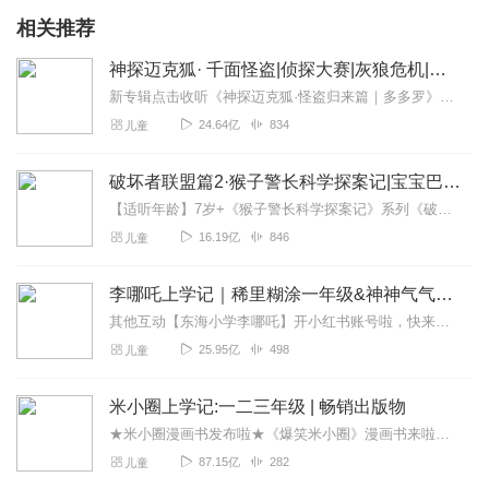
相关推荐
神探迈克狐· 千面怪盗|侦探大赛|灰狼危机|多多罗
新专辑点击收听《神探迈克狐·怪盗归来篇｜多多罗》！！！>>>点击进入主播橱窗购买《神探迈克狐》系列图书吧!<<<多多罗故事【点击前往】收听多多罗其他好玩有趣的故...
24.64亿
834
儿童
破坏者联盟篇2·猴子警长科学探案记|宝宝巴士故事
【适听年龄】7岁+《猴子警长科学探案记》系列《破坏者联盟篇1·猴子警长科学探案记》>>>《破坏者联盟篇2·猴子警长科学探案记》>>>《破坏者联盟篇3·猴子警长科...
16.19亿
846
儿童
李哪吒上学记｜稀里糊涂一年级&神神气气二年级
其他互动【东海小学李哪吒】开小红书账号啦，快来关注和李哪吒成为好朋友！有机会免费领儿童会员、官方周边！【点击加入】东海小学广播站圈子，更多互动！李哪吒全新冒险番...
25.95亿
498
儿童
米小圈上学记:一二三年级 | 畅销出版物
★米小圈漫画书发布啦★《爆笑米小圈》漫画书来啦《米小圈上学记》一二三年级正版广播剧！《米小圈上学记》系列是儿童作家北猫最新创作的儿童小说系列，作品诙谐幽默、好...
87.15亿
282
儿童