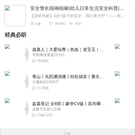
安全警长啦咘啦哆|幼儿日常生活安全科普|宝宝巴士
【适听年龄】4岁+孩子的安全，我们来守护！——啦咘啦哆警长宣孩子天生爱冒险，好奇心爆棚！不是在大马路上比赛跑，就是踩着椅子上下跳，怎样才能保护孩子平安长大？听...
34.84亿
1437
儿童
经典必听
蛊真人｜大爱仙尊｜热血｜老宝玉｜多人VIP免费有声剧
专辑播放量超19.5亿
19.06亿
青山丨头陀渊演播丨轻松搞笑丨重生穿越丨古代权谋丨VIP免费 | 多人有声剧
主播粉丝1659万
11.29亿
盗墓笔记 全8部丨豪华CV版丨苏尚卿&边江 领衔 多人有声剧丨冠声文化丨南派三叔
连载节目超七百集
1546.32万