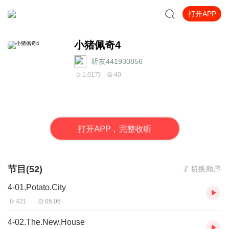
打开APP
小猪佩奇4
听友441930856
1.01万
40
打
开
A
P
P，完整收听
节目(52)
切换顺序
4-01.Potato.City
421
05:06
4-02.The.New.House