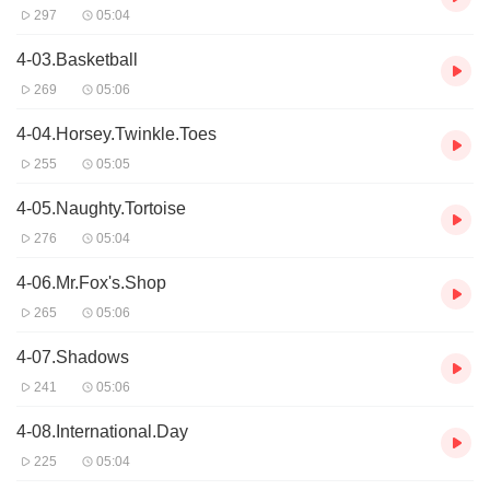
297
05:04
4-03.Basketball
269
05:06
4-04.Horsey.Twinkle.Toes
255
05:05
4-05.Naughty.Tortoise
276
05:04
4-06.Mr.Fox's.Shop
265
05:06
4-07.Shadows
241
05:06
4-08.International.Day
225
05:04