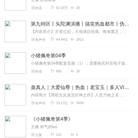
52.10万
26
外语
第九特区丨头陀渊演播丨搞笑热血都市丨伪戒丨VIP免费多人有声剧
【内容简介】灾变过后，大地满目疮痍。粮食匮乏，资源紧俏，局势混乱……一位从待规划区杀出来的青年，背对着漫天黄沙，孤身来到九区谋生，却不曾想偶然结识三五好友，一念...
44.44亿
2813
有声书
小猪佩奇第04季
小猪佩奇第04季配套音频（1），需要购买对应电子版、纸质版资料的；有需要定制英语学习内容的，可以私信联系作者。
885
26
外语
蛊真人｜大爱仙尊｜热血｜老宝玉｜多人VIP免费有声剧
内容简介【黑暗文反派流封神之作】人是万物之灵，蛊是天地真精。一个穿越者不断重生的故事。一个养蛊、炼蛊、用蛊的奇特世界。配音组（男角色）老宝玉旁白...
19.17亿
3434
有声书
《小猪佩奇第4季》
主播:帅气的leo
121
2
儿童