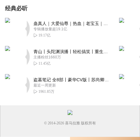
经典必听
蛊真人｜大爱仙尊｜热血｜老宝玉｜多人VIP免费有声剧
专辑播放量超19.1亿
19.17亿
青山丨头陀渊演播丨轻松搞笑丨重生穿越丨古代权谋丨VIP免费 | 多人有声剧
主播粉丝1660万
11.45亿
盗墓笔记 全8部丨豪华CV版丨苏尚卿&边江 领衔 多人有声剧丨冠声文化丨南派三叔
最近一周更新
1961.85万
© 2014-
2026
喜马拉雅 版权所有