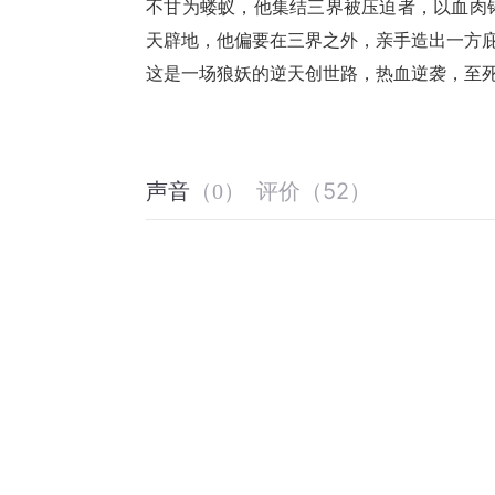
不甘为蝼蚁，他集结三界被压迫者，以血肉
天辟地，他偏要在三界之外，亲手造出一方
这是一场狼妖的逆天创世路，热血逆袭，至
评价
（
52
）
声音
（
0
）