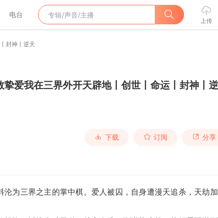
电台
上传
丨封神丨逆天
救挚爱我在三界外开天辟地丨创世丨命运丨封神丨
下载
订阅
分享
料沦为三界之主的掌中棋。爱人被囚，自身遭漫天追杀，天劫加