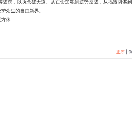
铸战旗，以执念破天道。从亡命逃犯到逆势鏖战，从揭露阴谋到
庇护众生的自由新界。
死方休！
正序
|