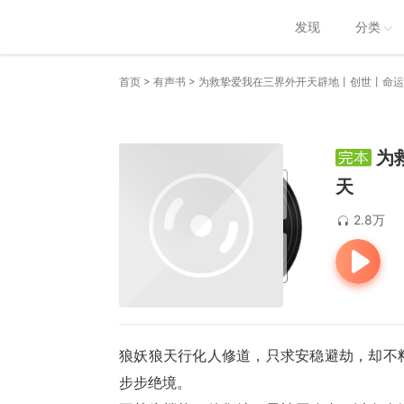
发现
分类
>
>
首页
有声书
为救挚爱我在三界外开天辟地丨创世丨命运
为
天
2.8万
狼妖狼天行化人修道，只求安稳避劫，却不
步步绝境。