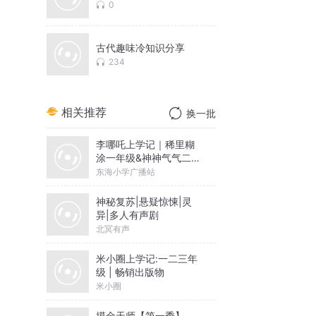
0
古代趣味冷知识分享
234
相关推荐
换一批
李哪吒上学记｜稀里糊
涂一年级&神神气气二年
级
东海小学广播站
神秘复苏|悬疑惊悚|灵
异|多人有声剧
北冥有声
米小圈上学记:一二三年
级 | 畅销出版物
米小圈
摸金天师【第一季】