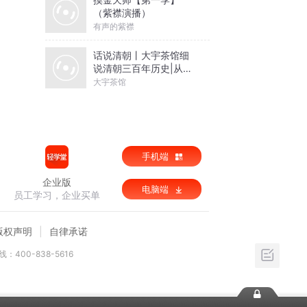
（紫襟演播）
有声的紫襟
话说清朝丨大宇茶馆细
说清朝三百年历史|从努
尔哈赤到末代皇帝溥仪|
大宇茶馆
康熙雍正乾隆
手机端
企业版
电脑端
员工学习，企业买单
版权声明
自律承诺
：400-838-5616