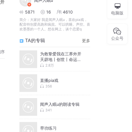
闻声入眠u
开
5871
16
4610
电脑版
简介：
大家好 我是闻声入眠u，喜欢pia戏，
配音特别爱高跑和疯批。可以哄睡。声控。喜
欢墨墨的一个人。想在网上，谈个恋爱q
公众号
TA的专辑
更多
倒序
为救挚爱我在三界外开
天辟地丨创世丨命运丨
封神丨逆天
2.8万
直播pia戏
356
闻声入眠u的朗读专辑
341
早功练习