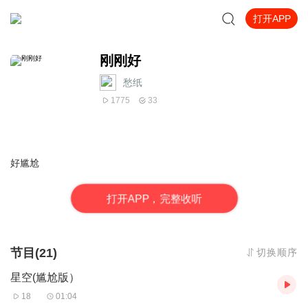
打开APP
刚刚好
愁纸
1775
33
好尴尬
打
开
A
P
P，完整收听
节目(21)
切换顺序
星空(尴尬版）
18
01:04