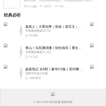
甩掉包袱，停止内耗和焦虑，不刻意松弛从心而活，顺势而为，人生小满胜万全无论你有没有钱，都不要放弃享受生活的权利【内容简介】我们抱怨整天都在忙碌，但在为谁而忙？没...
6.81万
114
个人成长
经典必听
蛊真人｜大爱仙尊｜热血｜老宝玉｜多人VIP免费有声剧
专辑播放量超19.7亿
19.08亿
青山丨头陀渊演播丨轻松搞笑丨重生穿越丨古代权谋丨VIP免费 | 多人有声剧
专辑播放量超11.3亿
11.31亿
盗墓笔记 全8部丨豪华CV版丨苏尚卿&边江 领衔 多人有声剧丨冠声文化丨南派三叔
连载节目超七百集
1608.80万
© 2014-
2026
喜马拉雅 版权所有