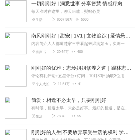
一切刚刚好 | 洞悉世事 分享智慧 情感疗愈
每天准时在这里，聊天唠嗑，熨帖心灵
8067.56万
5080
生活
南风刚刚好 | 甜宠 | 1V1 | 文物追踪 | 爱情悬疑 | 一见钟情
内容简介人人都道楚家三爷看起来温润如玉，实则一米八的身高，八米一的反骨，谁也不服。直到某一天，楚三爷破洞牛仔裤上的洞，一个个被缝上。什么情况？面对众人的诧...
20.64万
400
有声书
刚刚好的优雅：志玲姐姐修养之道｜跟林志玲学高情商表达，修炼温柔气质｜不强求，不比较，一切都可以刚刚好｜女性成长 亲密关系
评论有礼评论+五星评分+订阅，10月30日抽取3位用户，各赠送喜马月卡1张。开奖公示：恭喜双翼之驹，Nitrolove，WK66三位用户获得喜马拉雅会员月卡一张...
11.51万
41
个人成长
简爱：相逢不必太早，只要刚刚好
有时候，相遇太早，未必是好事。最好的相遇，是在刚刚好的时候，你遇到他。《相逢不必太早，只要刚刚好》是商人作家，励志女王简爱，写给人生路上还未刚刚好的你，通过一篇...
7804
55
生活
刚刚好的人生|不要放弃享受生活的权利 学会取舍